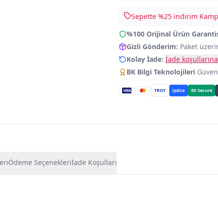
Sepette %
25
indirim Kampa
%100 Orijinal Ürün Garanti
Gizli Gönderim:
Paket üzeri
Kolay İade:
İade koşullarına
BK Bilgi Teknolojileri
Güvence
TROY
iyzico
3D Secure
eri
Ödeme Seçenekleri
İade Koşulları