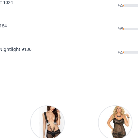
ot 1024
%
5
9184
%
5
 Nightlight 9136
%
5