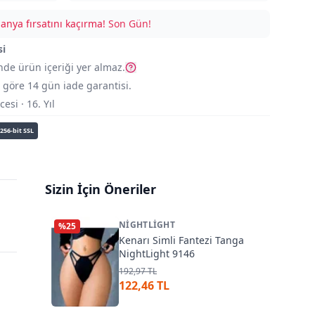
nya fırsatını kaçırma!
Son Gün!
si
nde ürün içeriği yer almaz.
göre 14 gün iade garantisi.
si · 16. Yıl
256-bit SSL
Sizin İçin Öneriler
NIGHTLIGHT
%
25
Kenarı Simli Fantezi Tanga
NightLight 9146
192,97 TL
122,46 TL