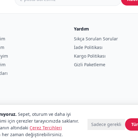
Yardım
yim
Sıkça Sorulan Sorular
yim
İade Politikası
iyim
Kargo Politikası
yim
Gizli Paketleme
tları
anıyoruz.
Sepet, oturum ve daha iyi
imi için çerezler tarayıcınızda saklanır.
Sadece gerekli
Tü
fanın altındaki
Çerez Tercihleri
 her zaman değiştirebilirsiniz.