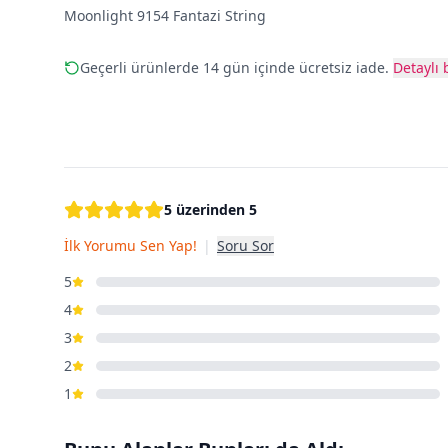
Moonlight 9154 Fantazi String
Geçerli ürünlerde 14 gün içinde ücretsiz iade.
Detaylı b
5 üzerinden 5
İlk Yorumu Sen Yap!
|
Soru Sor
5
4
3
2
1