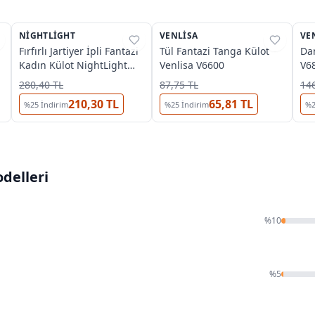
5
NIGHTLIGHT
%
38
VENLISA
%
33
VE
%
Fırfırlı Jartiyer İpli Fantazi
Tül Fantazi Tanga Külot
Dan
Kadın Külot NightLight
Venlisa V6600
V6
9131
280,40 TL
87,75 TL
146
210,30 TL
65,81 TL
%
25
İndirim
%
25
İndirim
%
delleri
%
10
%
5