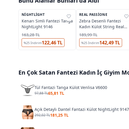
Bunu Alanlar Bunları da Aldı
NIGHTLIGHT
%
37
REAL PASSIONE
%
43
Kenarı Simli Fantezi Tanga
Zebra Desenli Fantezi
NightLight 9146
Kadın Külot String Real
Passione 297
163,28 TL
189,99 TL
122,46 TL
142,49 TL
%
25
İndirim
%
25
İndirim
En Çok Satan
Fantezi Kadın İç Giyim
Mo
Tül Fantazi Tanga Külot Venlisa V6600
65,81 TL
97,88 TL
Açık Detaylı Dantel Fantazi Külot NightLight 9147
181,25 TL
292,02 TL