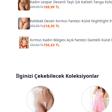
Kadın Leopar Desenli Taşlı Şık Kaliteli Tanga Kül
169,99 TL
239,99 TL
Kelebek Desen Kırmızı Fantezi Külot Nightlight 
218,50 TL
352,02 TL
Kırmızı Kadın Bölgesi Açık Fantezi Dantelli Külot
156,43 TL
252,02 TL
İlginizi Çekebilecek Koleksiyonlar