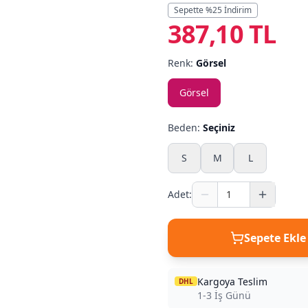
Sepette %
25
İndirim
387,10 TL
Renk:
Görsel
Görsel
Beden:
Seçiniz
S
M
L
Adet:
Sepete Ekle
Kargoya Teslim
DHL
1-3 İş Günü