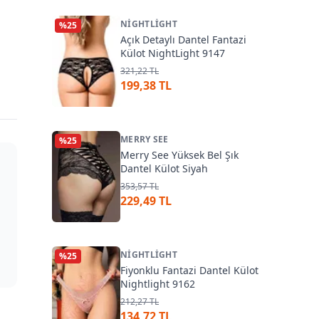
NIGHTLIGHT
%
25
Açık Detaylı Dantel Fantazi
Külot NightLight 9147
321,22 TL
199,38 TL
MERRY SEE
%
25
Merry See Yüksek Bel Şık
Dantel Külot Siyah
353,57 TL
229,49 TL
NIGHTLIGHT
%
25
Fiyonklu Fantazi Dantel Külot
Nightlight 9162
212,27 TL
134,72 TL