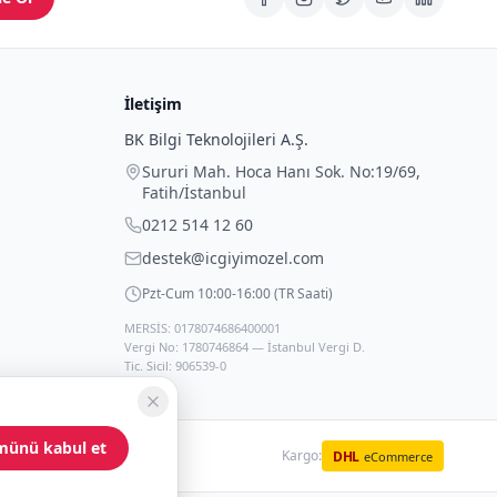
İletişim
BK Bilgi Teknolojileri A.Ş.
Sururi Mah. Hoca Hanı Sok. No:19/69
,
Fatih
/
İstanbul
0212 514 12 60
destek@icgiyimozel.com
Pzt-Cum 10:00-16:00 (TR Saati)
MERSİS: 0178074686400001
Vergi No: 1780746864 — İstanbul Vergi D.
Tic. Sicil: 906539-0
münü kabul et
Kargo:
DHL
eCommerce