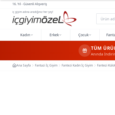
Ana içeriğe geç
16. Yıl - Güvenli Alışveriş
iç giyim adına aradığınız her şey!
Kadın
Erkek
Çocuk
Fanta
TÜM ÜRÜ
Anında İndir
Ana Sayfa
Fantazi İç Giyim
Fantezi Kadın İç Giyim
Fantezi Külo