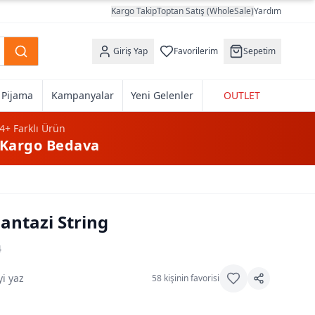
Kargo Takip
Toptan Satış (WholeSale)
Yardım
Giriş Yap
Favorilerim
Sepetim
k Pijama
Kampanyalar
Yeni Gelenler
OUTLET
4+
Farklı Ürün
Kargo Bedava
antazi String
4
i yaz
58
kişinin favorisi