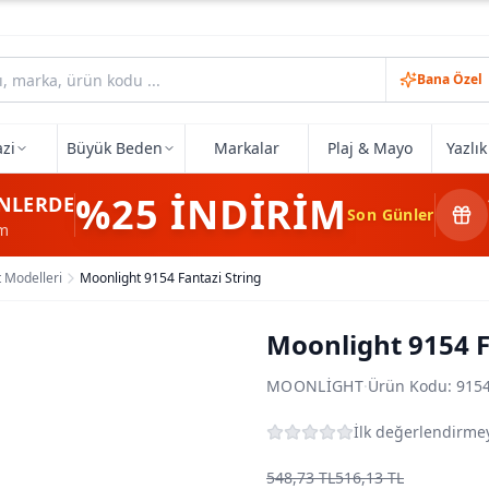
Bana Özel
zi
Büyük Beden
Markalar
Plaj & Mayo
Yazlı
%25
İNDİRİM
NLERDE
Son Günler
im
t Modelleri
Moonlight 9154 Fantazi String
Moonlight 9154 F
MOONLIGHT
·
Ürün Kodu:
915
İlk değerlendirmey
548,73 TL
516,13 TL