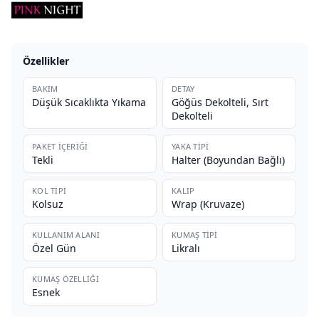
Özellikler
BAKIM
DETAY
Düşük Sıcaklıkta Yıkama
Göğüs Dekolteli, Sırt
Dekolteli
PAKET İÇERIĞI
YAKA TIPI
Tekli
Halter (Boyundan Bağlı)
KOL TIPI
KALIP
Kolsuz
Wrap (Kruvaze)
KULLANIM ALANI
KUMAŞ TIPI
Özel Gün
Likralı
KUMAŞ ÖZELLIĞI
Esnek