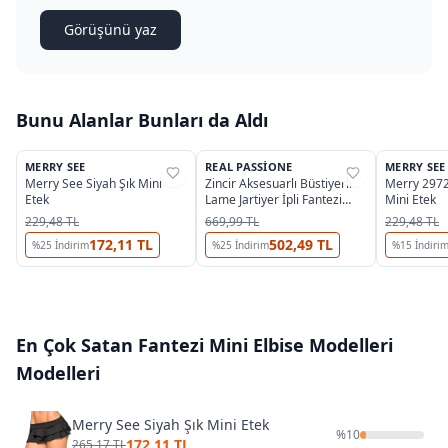
Görüşünü yaz
Bunu Alanlar Bunları da Aldı
MERRY SEE
REAL PASSIONE
MERRY SEE
%
35
%
58
%
26
Merry See Siyah Şık Mini
Zincir Aksesuarlı Büstiyerli
Merry 2972
Etek
Lame Jartiyer İpli Fantezi
Mini Etek
Elbise Real Passione 21100
229,48 TL
669,99 TL
229,48 TL
172,11 TL
502,49 TL
%
25
İndirim
%
25
İndirim
%
15
İndiri
En Çok Satan
Fantezi Mini Elbise Modelleri
Modelleri
Merry See Siyah Şık Mini Etek
%
10
172,11 TL
265,17 TL