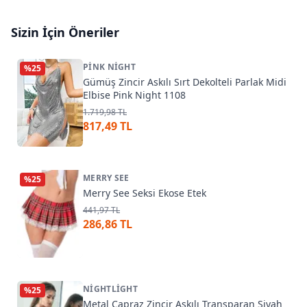
Sizin İçin Öneriler
PINK NIGHT
%
25
Gümüş Zincir Askılı Sırt Dekolteli Parlak Midi
Elbise Pink Night 1108
1.719,98 TL
817,49 TL
MERRY SEE
%
25
Merry See Seksi Ekose Etek
441,97 TL
286,86 TL
NIGHTLIGHT
%
25
Metal Çapraz Zincir Askılı Transparan Siyah