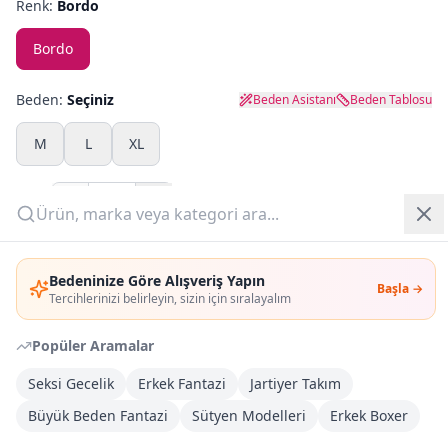
Renk:
Bordo
Yazlık Pijama
Bordo
Kampanyalar
Beden:
Seçiniz
Beden Asistanı
Beden Tablosu
Yeni Gelenler
M
L
XL
OUTLET
Adet:
Giriş Yap
Sepete Ekle
Bedeninize Göre Alışveriş Yapın
Başla →
Üye Ol
Tercihlerinizi belirleyin, sizin için sıralayalım
Şimdi Al
Popüler Aramalar
Kargoya Teslim
Şehir seçin
DHL
Seksi Gecelik
Erkek Fantazi
Jartiyer Takım
İlk iş günü kargoda
Büyük Beden Fantazi
Sütyen Modelleri
Erkek Boxer