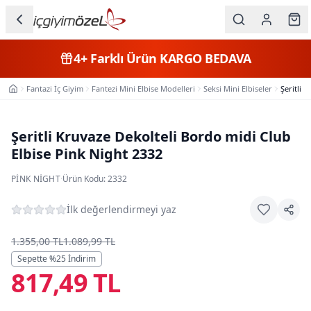
Ana içeriğe geç
İç Giyim
4+
Farklı Ürün
KARGO BEDAVA
Kategorileri
Fantazi İç Giyim
Fantezi Mini Elbise Modelleri
Seksi Mini Elbiseler
Şeritli 
Ana Sayfa
Kadın
Erkek
Şeritli Kruvaze Dekolteli Bordo midi Club
Elbise Pink Night 2332
Çocuk
PINK NIGHT
·
Ürün Kodu:
2332
Fantazi
İlk değerlendirmeyi yaz
Büyük
Beden
1.355,00 TL
1.089,99 TL
Sepette %
25
İndirim
817,49 TL
Markalar
Plaj & Mayo