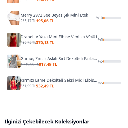
Merry 2972 See Beyaz Şık Mini Etek
%
10
195,06 TL
265,17 TL
Drapeli V Yaka Mini Elbise Venlisa V9401
%
5
370,18 TL
485,75 TL
Gümüş Zincir Askılı Sırt Dekolteli Parlak Midi Elbise Pink Night 1108
%
5
817,49 TL
1.719,98 TL
Kırmızı Lame Dekolteli Seksi Midi Elbise Jesica Bella JB-15012
%
5
532,49 TL
851,99 TL
İlginizi Çekebilecek Koleksiyonlar