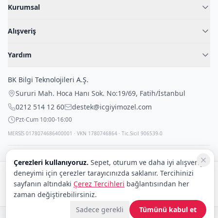
Kurumsal
Hakkımızda
Alışveriş
Blog
Kadın İç Giyim
İç Giyim Rehberi
Yardım
Erkek İç Giyim
İletişim
Sıkça Sorulan Sorular
Fantazi İç Giyim
BK Bilgi Teknolojileri A.Ş.
İade Politikası
Çocuk İç Giyim
Sururi Mah. Hoca Hanı Sok. No:19/69
,
Fatih
/
İstanbul
Kargo Politikası
Outlet Fırsatları
0212 514 12 60
destek@icgiyimozel.com
Gizli Paketleme
Pzt-Cum 10:00-16:00
MERSİS 0178074686400001 · VKN 1780746864 · Tic.Sicil 906539-0
Çerezleri kullanıyoruz.
Sepet, oturum ve daha iyi alışveriş
deneyimi için çerezler tarayıcınızda saklanır. Tercihinizi
Güvenli alışveriş:
sayfanın altındaki
Çerez Tercihleri
bağlantısından her
Kargo:
DHL
eCommerce
zaman değiştirebilirsiniz.
Sadece gerekli
Tümünü kabul et
© 2008–2026 BK Bilgi Teknolojileri ve Ticaret A.Ş.