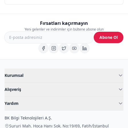
Fırsatları kaçırmayın
Yeni gelenler ve indirimler için bültene abone olun
Abone Ol
Kurumsal
Hakkımızda
Alışveriş
Blog
Kadın İç Giyim
İç Giyim Rehberi
Yardım
Erkek İç Giyim
İletişim
Sıkça Sorulan Sorular
Fantazi İç Giyim
BK Bilgi Teknolojileri A.Ş.
İade Politikası
Çocuk İç Giyim
Sururi Mah. Hoca Hanı Sok. No:19/69
,
Fatih
/
İstanbul