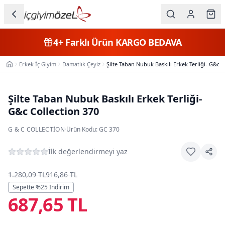
Ana içeriğe geç
İç Giyim
4+
Farklı Ürün
KARGO BEDAVA
Kategorileri
Erkek İç Giyim
Damatlık Çeyiz
Şilte Taban Nubuk Baskılı Erkek Terliği- G&c C
Ana Sayfa
Kadın
Erkek
Şilte Taban Nubuk Baskılı Erkek Terliği-
G&c Collection 370
Çocuk
G & C COLLECTION
·
Ürün Kodu:
GC 370
Fantazi
İlk değerlendirmeyi yaz
Büyük
Beden
1.280,09 TL
916,86 TL
Sepette %
25
İndirim
687,65 TL
Markalar
Plaj & Mayo