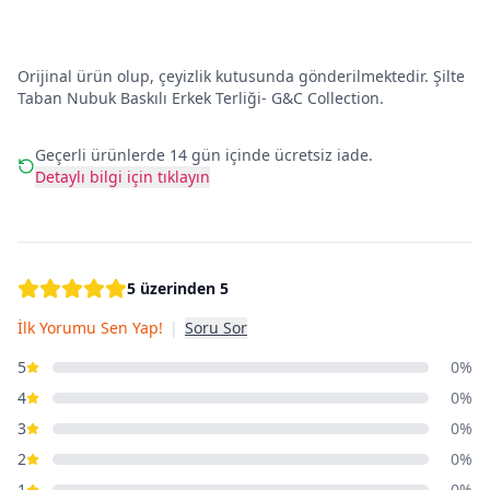
Orijinal ürün olup, çeyizlik kutusunda gönderilmektedir. Şilte
Taban Nubuk Baskılı Erkek Terliği- G&C Collection.
Geçerli ürünlerde 14 gün içinde ücretsiz iade.
Detaylı bilgi için tıklayın
5 üzerinden 5
İlk Yorumu Sen Yap!
|
Soru Sor
5
0%
4
0%
3
0%
2
0%
1
0%