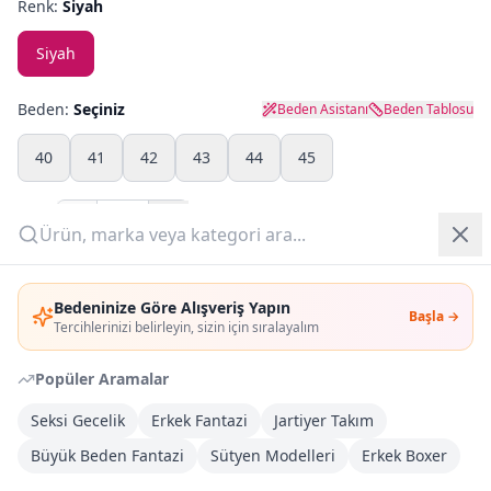
Renk:
Siyah
Yazlık Pijama
Siyah
Kampanyalar
Beden:
Seçiniz
Beden Asistanı
Beden Tablosu
Yeni Gelenler
40
41
42
43
44
45
OUTLET
Adet:
Giriş Yap
Sepete Ekle
Bedeninize Göre Alışveriş Yapın
Başla →
Üye Ol
Tercihlerinizi belirleyin, sizin için sıralayalım
Şimdi Al
Popüler Aramalar
Kargoya Teslim
Şehir seçin
DHL
Seksi Gecelik
Erkek Fantazi
Jartiyer Takım
Bugün kargoda
(
2 saat 5 dk
)
Büyük Beden Fantazi
Sütyen Modelleri
Erkek Boxer