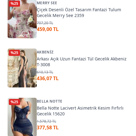
MERRY SEE
%
25
Çiçek Desenli Özel Tasarım Fantazi Tulum
Gecelik Merry See 2359
707,20 TL
459,00 TL
AKBENIZ
%
25
Arkası Açık Uzun Fantazi Tül Gecelik Akbeniz
T-3008
610,13 TL
436,07 TL
BELLA NOTTE
%
25
Bella Notte Lacivert Asimetrik Kesim Fırfırlı
Gecelik 15620
1.578,72 TL
377,58 TL