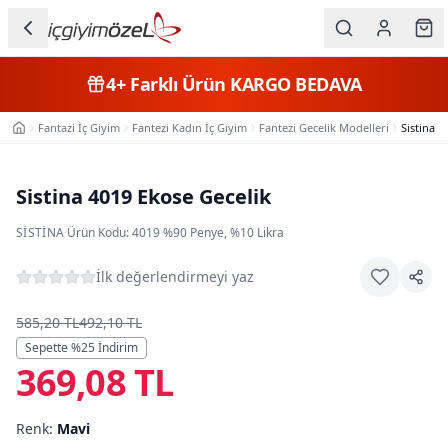
Ana içeriğe geç
İç Giyim
4+
Farklı Ürün
KARGO BEDAVA
Kategorileri
Fantazi İç Giyim
Fantezi Kadın İç Giyim
Fantezi Gecelik Modelleri
Sistina 4
Ana Sayfa
Kadın
Erkek
Sistina 4019 Ekose Gecelik
Çocuk
SISTINA
·
Ürün Kodu:
4019
·
%90 Penye, %10 Likra
Fantazi
İlk değerlendirmeyi yaz
Büyük
585,20 TL
492,10 TL
Beden
Sepette %
25
İndirim
369,08 TL
Markalar
Renk:
Mavi
Plaj & Mayo