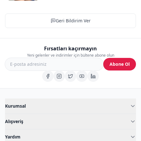
Geri Bildirim Ver
Fırsatları kaçırmayın
Yeni gelenler ve indirimler için bültene abone olun
Abone Ol
Kurumsal
Hakkımızda
Alışveriş
Blog
Kadın İç Giyim
İç Giyim Rehberi
Yardım