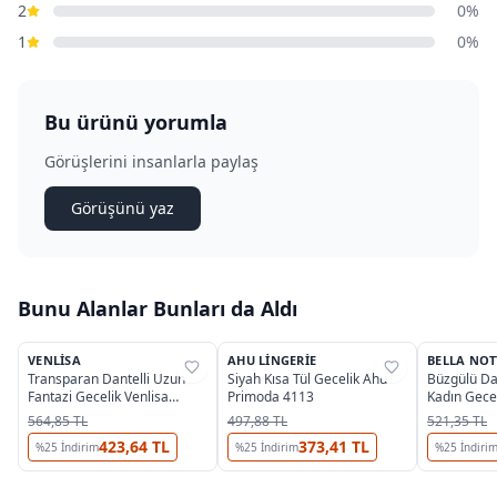
2
0%
1
0%
Bu ürünü yorumla
Görüşlerini insanlarla paylaş
Görüşünü yaz
Bunu Alanlar Bunları da Aldı
5
VENLISA
AHU LINGERIE
BELLA NOT
%
33
%
33
%
76
Transparan Dantelli Uzun
Siyah Kısa Tül Gecelik Ahu
Büzgülü Dan
Fantazi Gecelik Venlisa
Primoda 4113
Kadın Gecel
V2500
15933
564,85 TL
497,88 TL
521,35 TL
423,64 TL
373,41 TL
%
25
İndirim
%
25
İndirim
%
25
İndiri