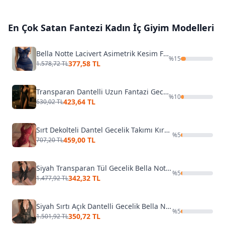
En Çok Satan
Fantezi Kadın İç Giyim
Modelleri
Bella Notte Lacivert Asimetrik Kesim Fırfırlı Gecelik 15620
%
15
377,58 TL
1.578,72 TL
Transparan Dantelli Uzun Fantazi Gecelik Venlisa V2500
%
10
423,64 TL
630,02 TL
Sırt Dekolteli Dantel Gecelik Takımı Kırmızı Merry See 2215-Kırmızı
%
5
459,00 TL
707,20 TL
Siyah Transparan Tül Gecelik Bella Notte 15514
%
5
342,32 TL
1.477,92 TL
Siyah Sırtı Açık Dantelli Gecelik Bella Notte 15032
%
5
350,72 TL
1.501,92 TL