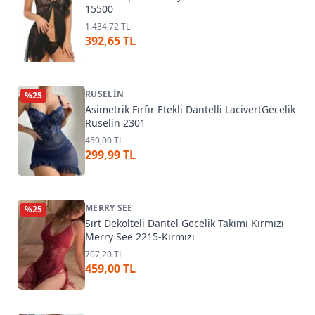
15500
1.434,72 TL
392,65 TL
RUSELIN
%
25
Asimetrik Fırfır Etekli Dantelli LacivertGecelik
Ruselin 2301
450,00 TL
299,99 TL
MERRY SEE
%
25
Sırt Dekolteli Dantel Gecelik Takımı Kırmızı
Merry See 2215-Kırmızı
707,20 TL
459,00 TL