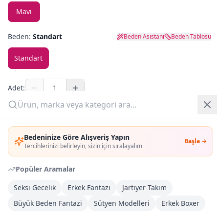
Mavi
Yazlık Pijama
Beden:
Standart
Beden Asistanı
Beden Tablosu
Kampanyalar
Standart
Yeni Gelenler
OUTLET
Adet:
Sepete Ekle
Giriş Yap
Bedeninize Göre Alışveriş Yapın
Başla →
Üye Ol
Şimdi Al
Tercihlerinizi belirleyin, sizin için sıralayalım
Popüler Aramalar
Kargoya Teslim
Şehir seçin
DHL
Bugün kargoda
(
6 saat 43 dk
)
Seksi Gecelik
Erkek Fantazi
Jartiyer Takım
Büyük Beden Fantazi
Sütyen Modelleri
Erkek Boxer
Kargo Bedava