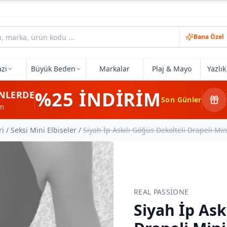
Bana Özel
zi
Büyük Beden
Markalar
Plaj & Mayo
Yazlı
%25
İNDİRİM
NLERDE
Son Günler
im
ri
/
Seksi Mini Elbiseler
/
Siyah İp Askılı Göğüs Dekolteli Drapeli Mi
REAL PASSIONE
Siyah İp Ask