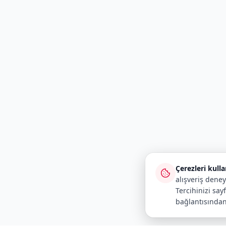
Çerezleri kull
alışveriş deney
Tercihinizi say
bağlantısından