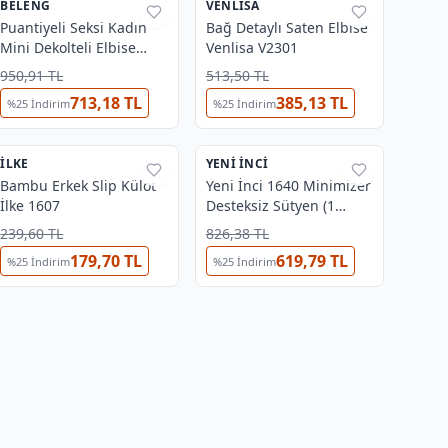
BELENG
%
38
VENLISA
%
33
Puantiyeli Seksi Kadın
Bağ Detaylı Saten Elbise
Mini Dekolteli Elbise
Venlisa V2301
Beleng 7505
950,91 TL
513,50 TL
713,18 TL
385,13 TL
%
25
İndirim
%
25
İndirim
4
3
İLKE
%
41
YENI İNCI
%
27
Bambu Erkek Slip Külot
Yeni İnci 1640 Minimizer
İlke 1607
Desteksiz Sütyen (1
Beden Küçültür)
239,60 TL
826,38 TL
179,70 TL
619,79 TL
%
25
İndirim
%
25
İndirim