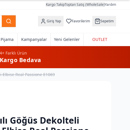
Kargo Takip
Toptan Satış (WholeSale)
Yardım
Giriş Yap
Favorilerim
Sepetim
k Pijama
Kampanyalar
Yeni Gelenler
OUTLET
4+
Farklı Ürün
Kargo Bedava
ni Elbise Real Passione E1069
ılı Göğüs Dekolteli