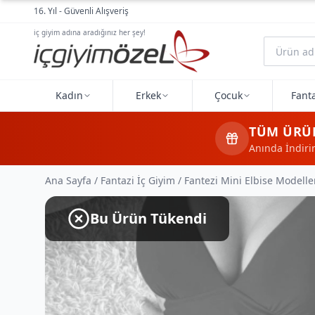
Ana içeriğe geç
16. Yıl - Güvenli Alışveriş
iç giyim adına aradığınız her şey!
Kadın
Erkek
Çocuk
Fanta
TÜM ÜRÜ
Anında İndir
Ana Sayfa
/
Fantazi İç Giyim
/
Fantezi Mini Elbise Modelle
Bu Ürün Tükendi