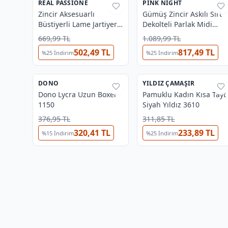
REAL PASSIONE
%
58
PINK NIGHT
%
52
Zincir Aksesuarlı
Gümüş Zincir Askılı Sırt
Büstiyerli Lame Jartiyer
Dekolteli Parlak Midi
İpli Fantezi Elbise Real
Elbise Pink Night 1108
669,99 TL
1.089,99 TL
Passione 21100
502,49 TL
817,49 TL
%
25
İndirim
%
25
İndirim
4
DONO
%
27
YILDIZ ÇAMAŞIR
%
37
Dono Lycra Uzun Boxer
⭐
Yıldız Fırsat
Pamuklu Kadın Kısa Tayt
1150
Siyah Yıldız 3610
376,95 TL
311,85 TL
320,41 TL
233,89 TL
%
15
İndirim
%
25
İndirim