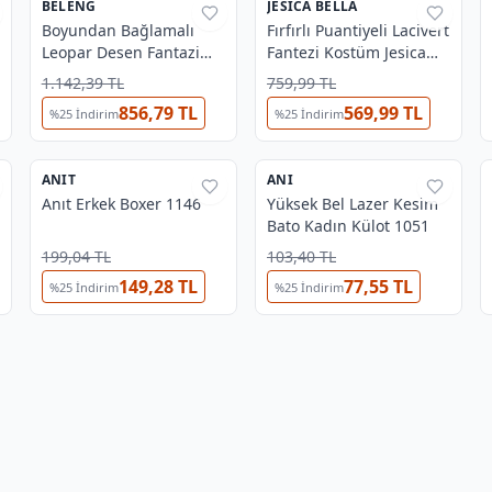
BELENG
%
38
JESICA BELLA
%
38
Boyundan Bağlamalı
Fırfırlı Puantiyeli Lacivert
Leopar Desen Fantazi
Fantezi Kostüm Jesica
Elbise Beleng 6365
Bella JB-00135
1.142,39 TL
759,99 TL
856,79 TL
569,99 TL
%
25
İndirim
%
25
İndirim
5
3
ANIT
%
31
ANI
%
37
Anıt Erkek Boxer 1146
Yüksek Bel Lazer Kesim
Bato Kadın Külot 1051
199,04 TL
103,40 TL
149,28 TL
77,55 TL
%
25
İndirim
%
25
İndirim