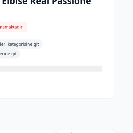
 Elbise Real Passione
nmamaktadır
leri
kategorisine git
rine git
4