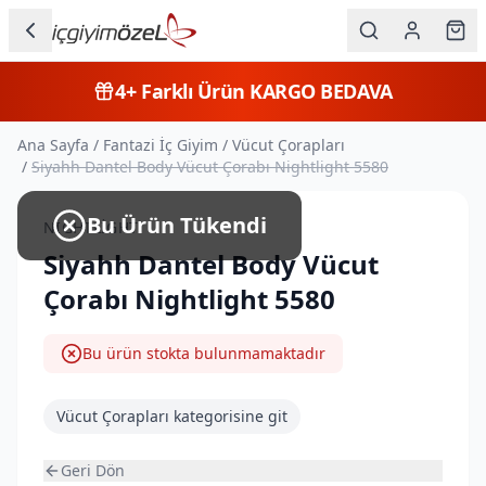
Ana içeriğe geç
İç Giyim
4+
Farklı Ürün
KARGO BEDAVA
Kategorileri
Ana Sayfa
/
Fantazi İç Giyim
/
Vücut Çorapları
Kadın
/
Siyahh Dantel Body Vücut Çorabı Nightlight 5580
Erkek
Bu Ürün Tükendi
NIGHTLIGHT
Çocuk
Siyahh Dantel Body Vücut
Çorabı Nightlight 5580
Fantazi
Büyük
Bu ürün stokta bulunmamaktadır
Beden
Vücut Çorapları
kategorisine git
Markalar
Geri Dön
Plaj & Mayo