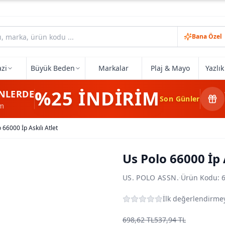
Bana Özel
zi
Büyük Beden
Markalar
Plaj & Mayo
Yazlı
%25
İNDİRİM
NLERDE
Son Günler
im
 66000 İp Askılı Atlet
Us Polo 66000 İp 
US. POLO ASSN.
·
Ürün Kodu:
İlk değerlendirmey
698,62 TL
537,94 TL