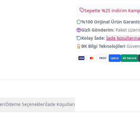
Sepette %
25
indirim Kampa
%100 Orijinal Ürün Garanti
Gizli Gönderim:
Paket üzeri
Kolay İade:
İade koşullarına
BK Bilgi Teknolojileri
Güvence
TROY
iyzico
3D Secure
eri
Ödeme Seçenekleri
İade Koşulları