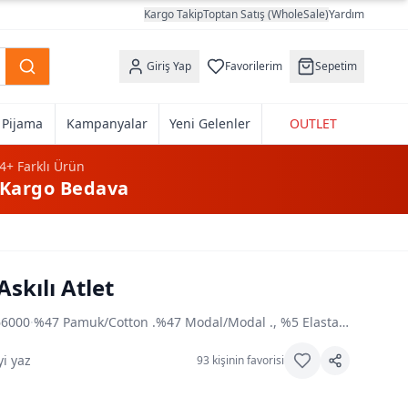
Kargo Takip
Toptan Satış (WholeSale)
Yardım
Giriş Yap
Favorilerim
Sepetim
k Pijama
Kampanyalar
Yeni Gelenler
OUTLET
4+
Farklı Ürün
Kargo Bedava
Askılı Atlet
66000
·
%47 Pamuk/Cotton .%47 Modal/Modal ., %5 Elastan/Elasthane
i yaz
93
kişinin favorisi