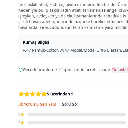
İnce askılı atlet, kadın iç giyim ürünlerinden biridir. Ür
nedeniyle bu ip askılı kadın atlet, terlemenize engel ol
işteyken, evdeyken ya da okul zamanlarında rahatlıkla kulla
askılı bayan atlet, gün içinde özgürce hareket etmenize d
havalarda ise vücudunuzun ferah kalmasına yardımcıdır.
Kumaş Bilgisi
%47 Pamuk/Cotton .%47 Modal/Modal ., %5 Elastan/El
Geçerli ürünlerde 14 gün içinde ücretsiz iade.
Detaylı b
5 üzerinden 5
İlk Yorumu Sen Yap!
|
Soru Sor
5
4