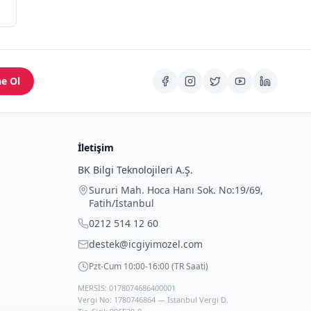
e Ol
İletişim
BK Bilgi Teknolojileri A.Ş.
Sururi Mah. Hoca Hanı Sok. No:19/69
,
Fatih
/
İstanbul
0212 514 12 60
destek@icgiyimozel.com
Pzt-Cum 10:00-16:00 (TR Saati)
MERSİS: 0178074686400001
Vergi No: 1780746864 — İstanbul Vergi D.