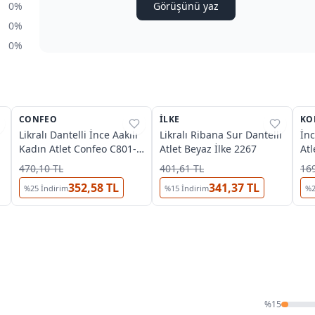
0%
Görüşünü yaz
0%
0%
5
CONFEO
%
26
İLKE
%
28
KO
%
Likralı Dantelli İnce Aakılı
Likralı Ribana Sur Dantelli
İnc
Kadın Atlet Confeo C801-
Atlet Beyaz İlke 2267
Atl
008
470,10 TL
401,61 TL
169
352,58 TL
341,37 TL
%
25
İndirim
%
15
İndirim
%
%
15