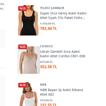
usu
YILDIZ ÇAMAŞIR
en,
%
15
Süper İnce Geniş Askılı Kadın
Atlet Siyah 3'lü Paket Yıldız
2316
1.155,00 TL
783,44 TL
CONFEO
%
25
Likralı Dantelli İnce Aakılı
Kadın Atlet Confeo C801-008
477,06 TL
352,58 TL
NBB
%
10
NBB Bayan İp Askılı Ribana
Atlet 662
319,90 TL
232,55 TL