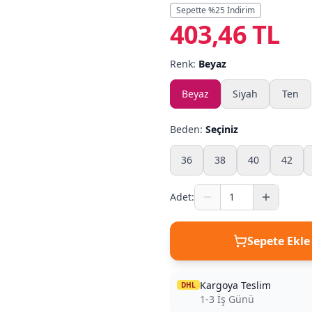
Sepette %
25
İndirim
403,46 TL
Renk:
Beyaz
Beyaz
Siyah
Ten
Beden:
Seçiniz
36
38
40
42
Adet:
Sepete Ekle
Kargoya Teslim
DHL
1-3 İş Günü