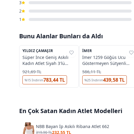
3
2
1
Bunu Alanlar Bunları da Aldı
3
YILDIZ ÇAMAŞIR
%
32
İMER
%
39
Süper İnce Geniş Askılı
İmer 1259 Göğüs Ucu
Kadın Atlet Siyah 3'lü
Göstermeyen Sütyenli
Paket Yıldız 2316
Atlet
921,69 TL
586,11 TL
783,44 TL
439,58 TL
%
15
İndirim
%
25
İndirim
En Çok Satan
Kadın Atlet
Modelleri
NBB Bayan İp Askılı Ribana Atlet 662
232,55 TL
319,90 TL