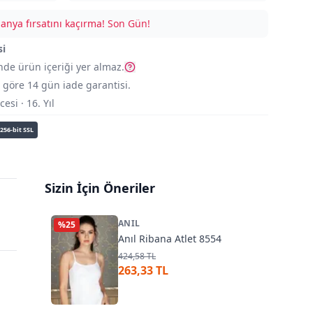
nya fırsatını kaçırma!
Son Gün!
si
nde ürün içeriği yer almaz.
göre 14 gün iade garantisi.
si · 16. Yıl
256-bit SSL
Sizin İçin Öneriler
ANIL
%
25
Anıl Ribana Atlet 8554
424,58 TL
263,33 TL