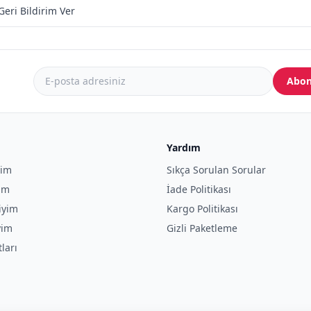
Geri Bildirim Ver
Abon
Yardım
yim
Sıkça Sorulan Sorular
yim
İade Politikası
iyim
Kargo Politikası
yim
Gizli Paketleme
tları