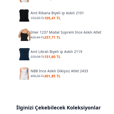
Anıt Ribana Biyeli ip Askılı 2101
105,41 TL
153,00 TL
İmer 1237 Modal Süprem İnce Askılı Atlet
257,71 TL
425,43 TL
Anıt Likralı Biyeli ip Askılı 2119
151,60 TL
220,04 TL
NBB İnce Askılı Dikişsiz Atlet 2433
301,85 TL
498,30 TL
İlginizi Çekebilecek Koleksiyonlar