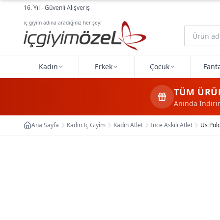
Ana içeriğe geç
16. Yıl - Güvenli Alışveriş
iç giyim adına aradığınız her şey!
Kadın
Erkek
Çocuk
Fanta
TÜM ÜRÜ
Anında İndir
Ana Sayfa
Kadın İç Giyim
Kadın Atlet
İnce Askılı Atlet
Us Polo