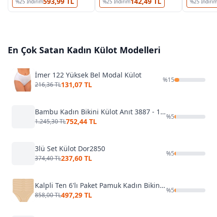
593,99 TL
142,49 TL
%
25
İndirim
%
25
İndirim
%
25
İndiri
En Çok Satan
Kadın Külot
Modelleri
İmer 122 Yüksek Bel Modal Külot
%
15
131,07 TL
216,36 TL
Bambu Kadın Bikini Külot Anıt 3887 - 10 Adet
%
5
752,44 TL
1.245,30 TL
3lü Set Külot Dor2850
%
5
237,60 TL
374,40 TL
Kalpli Ten 6'lı Paket Pamuk Kadın Bikini Külot Yıldız 3576
%
5
497,29 TL
858,00 TL