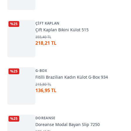
ÇIFT KAPLAN
%
25
Çift Kaplan Bikini Külot 515
355,40 TL
218,21 TL
G-BOX
%
25
Fitilli Brazilian Kadın Külot G-Box 934
215,80 TL
136,95 TL
DOREANSE
%
25
Doreanse Modal Bayan Slip 7250