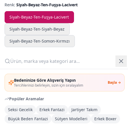
Renk:
Siyah-Beyaz-Ten-Fuşya-Lacivert
Yazlık Pijama
Siyah-Beyaz-Ten-Fuşya-Lacivert
Kampanyalar
Siyah-Beyaz-Ten-Siyah-Beyaz
Yeni Gelenler
Siyah-Beyaz-Ten-Somon-Kırmızı
OUTLET
Beden:
Seçiniz
Beden Asistanı
Beden Tablosu
36
38
40
42
Giriş Yap
Bedeninize Göre Alışveriş Yapın
Başla →
Üye Ol
Adet:
Tercihlerinizi belirleyin, sizin için sıralayalım
Popüler Aramalar
Sepete Ekle
Seksi Gecelik
Erkek Fantazi
Jartiyer Takım
Şimdi Al
Büyük Beden Fantazi
Sütyen Modelleri
Erkek Boxer