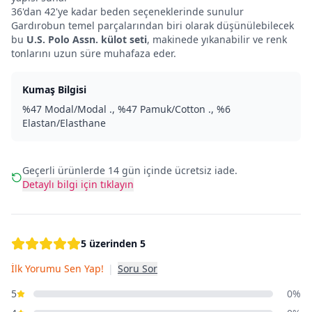
36'dan 42'ye kadar beden seçeneklerinde sunulur
Gardırobun temel parçalarından biri olarak düşünülebilecek
bu
U.S. Polo Assn. külot seti
, makinede yıkanabilir ve renk
tonlarını uzun süre muhafaza eder.
Kumaş Bilgisi
%47 Modal/Modal ., %47 Pamuk/Cotton ., %6
Elastan/Elasthane
Geçerli ürünlerde 14 gün içinde ücretsiz iade.
Detaylı bilgi için tıklayın
5 üzerinden 5
İlk Yorumu Sen Yap!
|
Soru Sor
5
0%