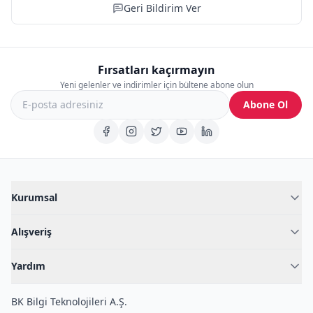
Geri Bildirim Ver
Fırsatları kaçırmayın
Yeni gelenler ve indirimler için bültene abone olun
Abone Ol
Kurumsal
Hakkımızda
Alışveriş
Blog
Kadın İç Giyim
İç Giyim Rehberi
Yardım
Erkek İç Giyim
İletişim
Sıkça Sorulan Sorular
Fantazi İç Giyim
BK Bilgi Teknolojileri A.Ş.
İade Politikası