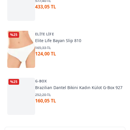
577,40 TL
433,05 TL
ELITE LIFE
%
25
Elite Life Bayan Slip 810
165,33 TL
124,00 TL
G-BOX
%
25
Brazilian Dantel Bikini Kadın Külot G-Box 927
252,20 TL
160,05 TL