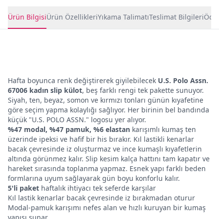
Ürün Detayları
Ürün Bilgisi
Ürün Özellikleri
Yıkama Talimatı
Teslimat Bilgileri
Ödem
Hafta boyunca renk değiştirerek giyilebilecek
U.S. Polo Assn.
67006 kadın slip külot
, beş farklı rengi tek pakette sunuyor.
Siyah, ten, beyaz, somon ve kırmızı tonları günün kıyafetine
göre seçim yapma kolaylığı sağlıyor. Her birinin bel bandında
küçük "U.S. POLO ASSN." logosu yer alıyor.
%47 modal, %47 pamuk, %6 elastan
karışımlı kumaş ten
üzerinde ipeksi ve hafif bir his bırakır. Kıl lastikli kenarlar
bacak çevresinde iz oluşturmaz ve ince kumaşlı kıyafetlerin
altında görünmez kalır. Slip kesim kalça hattını tam kapatır ve
hareket sırasında toplanma yapmaz. Esnek yapı farklı beden
formlarına uyum sağlayarak gün boyu konforlu kalır.
5'li paket
haftalık ihtiyacı tek seferde karşılar
Kıl lastik kenarlar bacak çevresinde iz bırakmadan oturur
Modal-pamuk karışımı nefes alan ve hızlı kuruyan bir kumaş
yapısı sunar