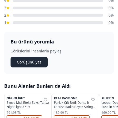
4
0%
3
0%
2
0%
1
0%
Bu ürünü yorumla
Görüşlerini insanlarla paylaş
Görüşünü yaz
Bunu Alanlar Bunları da Aldı
NIGHTLIGHT
REAL PASSIONE
RUSELIN
%
38
%
38
%
49
Ekose Midi Etekli Seksi Takım
Parlak Çift Britli Dantelli
Leopar Des
NightLight 3719
Fantezi Kadın Beyaz String
Ruselin 80
Real Passione 312
791,98 TL
189,99 TL
169,99 TL