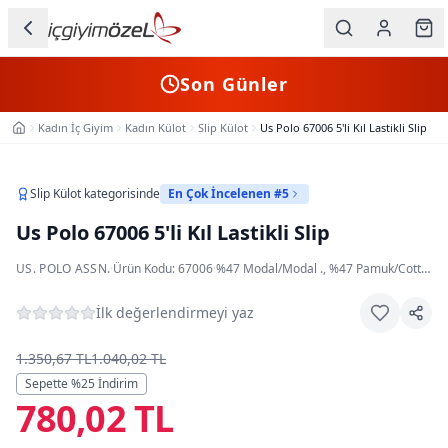
Ana içeriğe geç
İç Giyim
Son Günler
Kategorileri
Kadın İç Giyim
Kadın Külot
Slip Külot
Us Polo 67006 5'li Kıl Lastikli Slip
Ana Sayfa
Kadın
Erkek
Slip Külot
kategorisinde
En Çok İncelenen #5
Us Polo 67006 5'li Kıl Lastikli Slip
Çocuk
US. POLO ASSN.
·
Ürün Kodu:
67006
·
%47 Modal/Modal ., %47 Pamuk/Cotton ., %6 Elastan/Elasthane
Fantazi
İlk değerlendirmeyi yaz
Büyük
Beden
1.350,67 TL
1.040,02 TL
Sepette %
25
İndirim
780,02 TL
Markalar
Plaj & Mayo