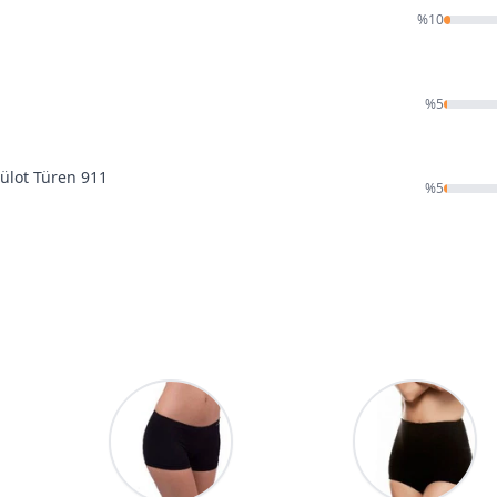
%
10
%
5
ülot Türen 911
%
5