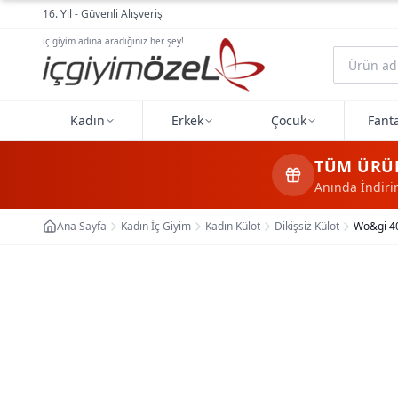
Ana içeriğe geç
16. Yıl - Güvenli Alışveriş
iç giyim adına aradığınız her şey!
Kadın
Erkek
Çocuk
Fanta
TÜM ÜRÜ
Anında İndir
Ana Sayfa
Kadın İç Giyim
Kadın Külot
Dikişsiz Külot
Wo&gi 40