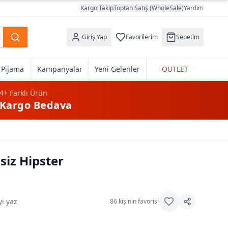
Kargo Takip
Toptan Satış (WholeSale)
Yardım
Giriş Yap
Favorilerim
Sepetim
k Pijama
Kampanyalar
Yeni Gelenler
OUTLET
4+
Farklı Ürün
Kargo Bedava
siz Hipster
i yaz
86
kişinin favorisi