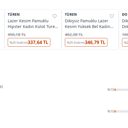
TÜREN
%
33
TÜREN
%
33
DO
%
Lazer Kesim Pamuklu
Dikişsiz Pamuklu Lazer
Dik
Hipster Kadın Külot Türen
Kesim Yüksek Bel Kadın
Do
910/Yeşil
Külot Türen 911
450,18 TL
462,38 TL
168
337,64 TL
346,79 TL
%
25
İndirim
%
25
İndirim
%
01
%
10
%
10