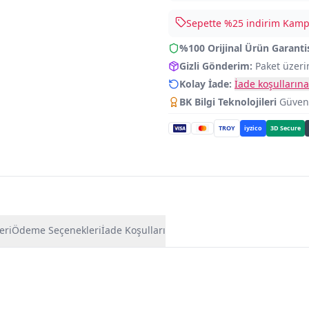
Sepette %
25
indirim Kampa
%100 Orijinal Ürün Garanti
Gizli Gönderim:
Paket üzeri
Kolay İade:
İade koşullarına
BK Bilgi Teknolojileri
Güvence
TROY
iyzico
3D Secure
eri
Ödeme Seçenekleri
İade Koşulları