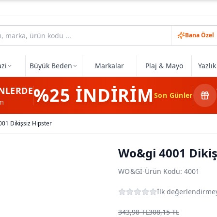
Bana Özel
zi
Büyük Beden
Markalar
Plaj & Mayo
Yazlı
%25
İNDİRİM
NLERDE
Son Günler
im
01 Dikişsiz Hipster
Wo&gi 4001 Dikiş
WO&GI
·
Ürün Kodu:
4001
İlk değerlendirmey
343,98 TL
308,15 TL