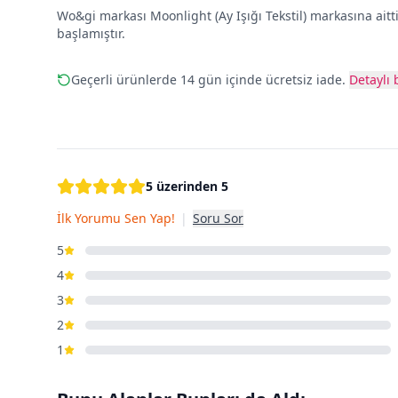
Wo&gi markası Moonlight (Ay Işığı Tekstil) markasına aitt
başlamıştır.
Geçerli ürünlerde 14 gün içinde ücretsiz iade.
Detaylı b
5 üzerinden 5
İlk Yorumu Sen Yap!
|
Soru Sor
5
4
3
2
1