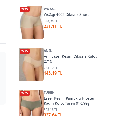
WO&GI
%
25
Wo&gi 4002 Dikişsiz Short
343,98 TL
231,11 TL
ANIL
%
25
Anıl Lazer Kesim Dikişsiz Külot
2716
234,10 TL
145,19 TL
TÜREN
%
25
Lazer Kesim Pamuklu Hipster
Kadın Külot Türen 910/Yeşil
503,18 TL
337,64 TL