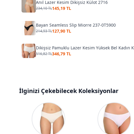
Anıl Lazer Kesim Dikişsiz Külot 2716
145,19 TL
234,10 TL
Bayan Seamless Slip Miorre 237-0T5900
127,90 TL
214,93 TL
Dikişsiz Pamuklu Lazer Kesim Yüksek Bel Kadın K
346,79 TL
516,82 TL
İlginizi Çekebilecek Koleksiyonlar