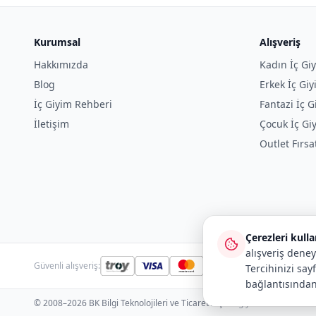
Kurumsal
Alışveriş
Hakkımızda
Kadın İç Gi
Blog
Erkek İç Gi
İç Giyim Rehberi
Fantazi İç G
İletişim
Çocuk İç Gi
Outlet Fırsa
Çerezleri kull
alışveriş deney
Güvenli alışveriş:
Tercihinizi say
bağlantısından
© 2008–2026 BK Bilgi Teknolojileri ve Ticaret A.Ş.
· icgiyimozel.com ve bi