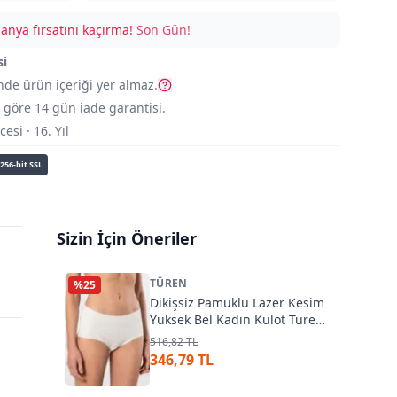
nya fırsatını kaçırma!
Son Gün!
si
nde ürün içeriği yer almaz.
göre 14 gün iade garantisi.
si · 16. Yıl
256-bit SSL
Sizin İçin Öneriler
TÜREN
%
25
Dikişsiz Pamuklu Lazer Kesim
Yüksek Bel Kadın Külot Türen
911
516,82 TL
346,79 TL