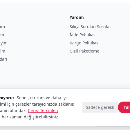
Yardım
yim
Sıkça Sorulan Sorular
yim
İade Politikası
iyim
Kargo Politikası
yim
Gizli Paketleme
tları
anıyoruz.
Sepet, oturum ve daha iyi
imi için çerezler tarayıcınızda saklanır.
Sadece gerekli
Tü
fanın altındaki
Çerez Tercihleri
 her zaman değiştirebilirsiniz.
tenekadar.com tescilli markalardır.
Telif Hakları
|
Tüketici