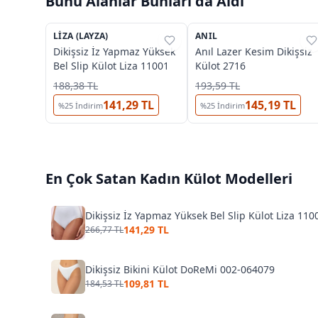
Bunu Alanlar Bunları da Aldı
3
3
LIZA (LAYZA)
%
47
ANIL
%
38
Dikişsiz İz Yapmaz Yüksek
Anıl Lazer Kesim Dikişsiz
Bel Slip Külot Liza 11001
Külot 2716
188,38 TL
193,59 TL
141,29 TL
145,19 TL
%
25
İndirim
%
25
İndirim
En Çok Satan
Kadın Külot
Modelleri
Dikişsiz İz Yapmaz Yüksek Bel Slip Külot Liza 110
141,29 TL
266,77 TL
Dikişsiz Bikini Külot DoReMi 002-064079
109,81 TL
184,53 TL