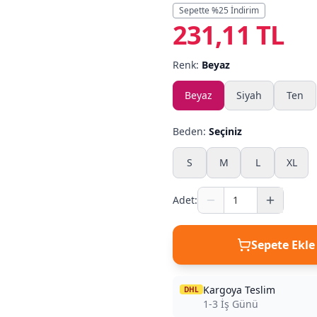
Sepette %
25
İndirim
231,11 TL
Renk:
Beyaz
Beyaz
Siyah
Ten
Beden:
Seçiniz
S
M
L
XL
Adet:
Sepete Ekle
Kargoya Teslim
DHL
1-3 İş Günü