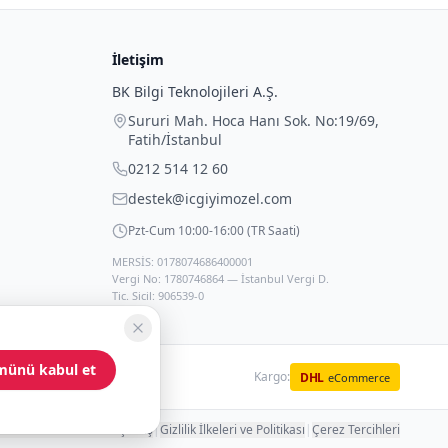
İletişim
BK Bilgi Teknolojileri A.Ş.
Sururi Mah. Hoca Hanı Sok. No:19/69
,
Fatih
/
İstanbul
0212 514 12 60
destek@icgiyimozel.com
Pzt-Cum 10:00-16:00 (TR Saati)
MERSİS: 0178074686400001
Vergi No: 1780746864 — İstanbul Vergi D.
Tic. Sicil: 906539-0
münü kabul et
Kargo:
DHL
eCommerce
 Hakları ve Güvenli Alışveriş
|
Gizlilik İlkeleri ve Politikası
|
Çerez Tercihleri