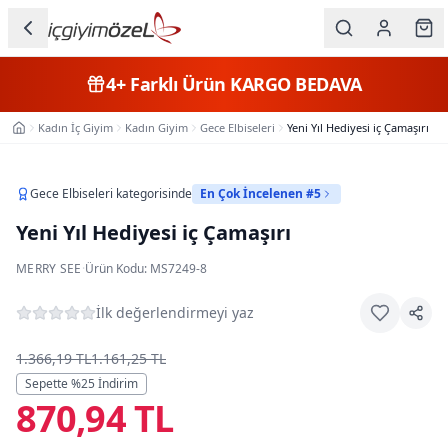
Ana içeriğe geç
İç Giyim
4+
Farklı Ürün
KARGO BEDAVA
Kategorileri
Kadın İç Giyim
Kadın Giyim
Gece Elbiseleri
Yeni Yıl Hediyesi iç Çamaşırı
Ana Sayfa
Kadın
Erkek
Gece Elbiseleri
kategorisinde
En Çok İncelenen #5
Yeni Yıl Hediyesi iç Çamaşırı
Çocuk
MERRY SEE
·
Ürün Kodu:
MS7249-8
Fantazi
İlk değerlendirmeyi yaz
Büyük
Beden
1.366,19 TL
1.161,25 TL
Sepette %
25
İndirim
870,94 TL
Markalar
Plaj & Mayo