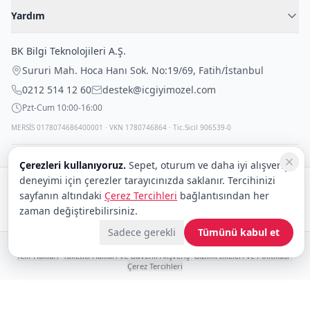
Kadın İç Giyim
İç Giyim Rehberi
Yardım
Erkek İç Giyim
İletişim
Sıkça Sorulan Sorular
Fantazi İç Giyim
BK Bilgi Teknolojileri A.Ş.
İade Politikası
Çocuk İç Giyim
Sururi Mah. Hoca Hanı Sok. No:19/69
,
Fatih
/
İstanbul
Kargo Politikası
Outlet Fırsatları
0212 514 12 60
destek@icgiyimozel.com
Gizli Paketleme
Pzt-Cum 10:00-16:00
MERSİS 0178074686400001 · VKN 1780746864 · Tic.Sicil 906539-0
Çerezleri kullanıyoruz.
Sepet, oturum ve daha iyi alışveriş
deneyimi için çerezler tarayıcınızda saklanır. Tercihinizi
Güvenli alışveriş:
sayfanın altındaki
Çerez Tercihleri
bağlantısından her
zaman değiştirebilirsiniz.
Kargo:
DHL
eCommerce
Sadece gerekli
Tümünü kabul et
© 2008–2026 BK Bilgi Teknolojileri ve Ticaret A.Ş.
Telif Hakları
|
Tüketici Hakları ve Güvenli Alışveriş
|
Gizlilik İlkeleri ve Politikası
|
Çerez Tercihleri