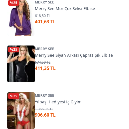
MERRY SEE
%
25
Merry See Mor Çok Seksi Elbise
618,80 TL
401,63 TL
MERRY SEE
%
25
Merry See Siyah Arkası Çapraz Şık Elbise
674,59 TL
411,35 TL
MERRY SEE
%
25
Yılbaşı Hediyesi iç Giyim
1.366,05 TL
906,60 TL