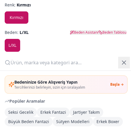
Renk:
Kırmızı
Yazlık Pijama
Kırmızı
Kampanyalar
Beden:
L/XL
Beden Asistanı
Beden Tablosu
Yeni Gelenler
L/XL
OUTLET
Adet:
Giriş Yap
Sepete Ekle
Bedeninize Göre Alışveriş Yapın
Başla →
Üye Ol
Tercihlerinizi belirleyin, sizin için sıralayalım
Şimdi Al
Popüler Aramalar
Seksi Gecelik
Erkek Fantazi
Jartiyer Takım
Kargoya Teslim
DHL
1-3 İş Günü
Büyük Beden Fantazi
Sütyen Modelleri
Erkek Boxer