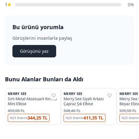
1
0%
Bu ürünü yorumla
Görüşlerini insanlarla paylaş
Görüşünü yaz
Bunu Alanlar Bunları da Aldı
MERRY SEE
MERRY SEE
MERRY SEE
%
35
%
39
%
35
Sırtı Metal Aksesuarlı Kırmızı
Merry See Siyah Arkası
Merry See S
Mini Elbise
Çapraz Şık Elbise
Beyaz Ebis
459,00 TL
548,46 TL
535,50 TL
344,25 TL
411,35 TL
%
25
İndirim
%
25
İndirim
%
25
İndiri