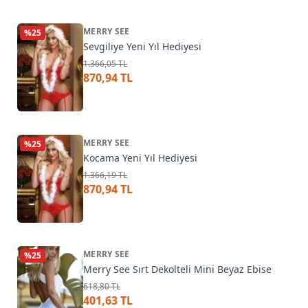
MERRY SEE
%
25
Sevgiliye Yeni Yıl Hediyesi
1.366,05 TL
870,94 TL
MERRY SEE
%
25
Kocama Yeni Yıl Hediyesi
1.366,19 TL
870,94 TL
MERRY SEE
%
25
Merry See Sırt Dekolteli Mini Beyaz Ebise
618,80 TL
401,63 TL