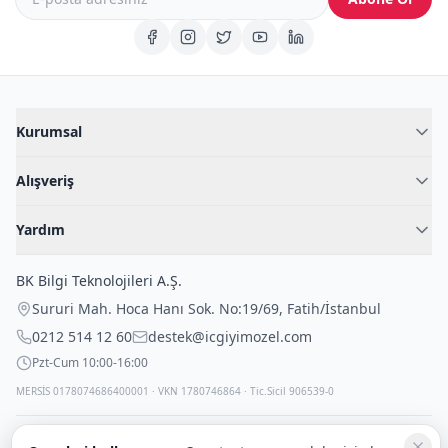
Kurumsal
Hakkımızda
Alışveriş
Blog
Kadın İç Giyim
İç Giyim Rehberi
Yardım
Erkek İç Giyim
İletişim
Sıkça Sorulan Sorular
Fantazi İç Giyim
BK Bilgi Teknolojileri A.Ş.
İade Politikası
Çocuk İç Giyim
Sururi Mah. Hoca Hanı Sok. No:19/69
,
Fatih
/
İstanbul
Kargo Politikası
Outlet Fırsatları
0212 514 12 60
destek@icgiyimozel.com
Gizli Paketleme
Pzt-Cum 10:00-16:00
MERSİS 0178074686400001 · VKN 1780746864 · Tic.Sicil 906539-0