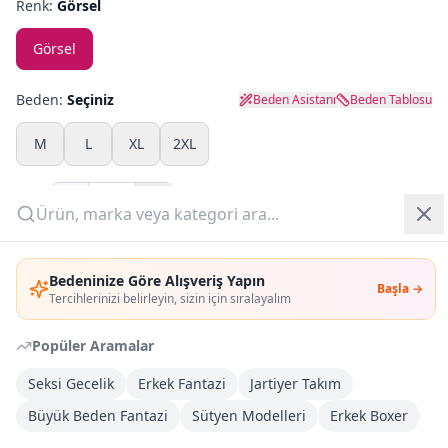
Renk:
Görsel
Yazlık Pijama
Görsel
Kampanyalar
Beden:
Seçiniz
Beden Asistanı
Beden Tablosu
Yeni Gelenler
M
L
XL
2XL
OUTLET
Adet:
Giriş Yap
Sepete Ekle
Bedeninize Göre Alışveriş Yapın
Başla →
Üye Ol
Tercihlerinizi belirleyin, sizin için sıralayalım
Şimdi Al
Popüler Aramalar
Kargoya Teslim
DHL
Seksi Gecelik
Erkek Fantazi
Jartiyer Takım
Bayram tatili sonrasında kargolanacaktır
Büyük Beden Fantazi
Sütyen Modelleri
Erkek Boxer