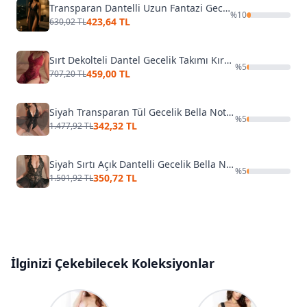
Transparan Dantelli Uzun Fantazi Gecelik Venlisa V2500
%
10
423,64 TL
630,02 TL
Sırt Dekolteli Dantel Gecelik Takımı Kırmızı Merry See 2215-Kırmızı
%
5
459,00 TL
707,20 TL
Siyah Transparan Tül Gecelik Bella Notte 15514
%
5
342,32 TL
1.477,92 TL
Siyah Sırtı Açık Dantelli Gecelik Bella Notte 15032
%
5
350,72 TL
1.501,92 TL
İlginizi Çekebilecek Koleksiyonlar