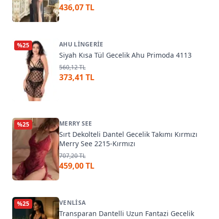
436,07 TL
AHU LINGERIE
%
25
Siyah Kısa Tül Gecelik Ahu Primoda 4113
560,12 TL
373,41 TL
MERRY SEE
%
25
Sırt Dekolteli Dantel Gecelik Takımı Kırmızı
Merry See 2215-Kırmızı
707,20 TL
459,00 TL
VENLISA
%
25
Transparan Dantelli Uzun Fantazi Gecelik