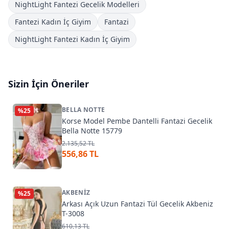
NightLight Fantezi Gecelik Modelleri
Fantezi Kadın İç Giyim
Fantazi
NightLight Fantezi Kadın İç Giyim
Sizin İçin Öneriler
BELLA NOTTE
%
25
Korse Model Pembe Dantelli Fantazi Gecelik
Bella Notte 15779
2.135,52 TL
556,86 TL
AKBENIZ
%
25
Arkası Açık Uzun Fantazi Tül Gecelik Akbeniz
T-3008
610,13 TL