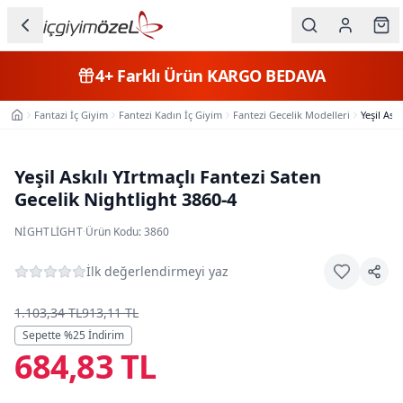
Ana içeriğe geç
İç Giyim
4+
Farklı Ürün
KARGO BEDAVA
Kategorileri
Fantazi İç Giyim
Fantezi Kadın İç Giyim
Fantezi Gecelik Modelleri
Yeşil Ask
Ana Sayfa
Kadın
Erkek
Yeşil Askılı YIrtmaçlı Fantezi Saten
Gecelik Nightlight 3860-4
Çocuk
NIGHTLIGHT
·
Ürün Kodu:
3860
Fantazi
İlk değerlendirmeyi yaz
Büyük
Beden
1.103,34 TL
913,11 TL
Sepette %
25
İndirim
684,83 TL
Markalar
Plaj & Mayo