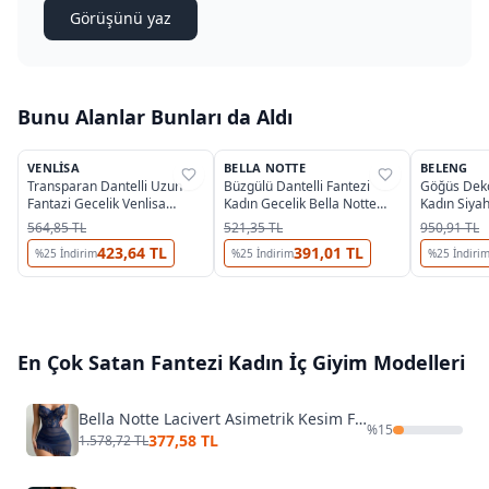
Görüşünü yaz
Bunu Alanlar Bunları da Aldı
4
VENLISA
BELLA NOTTE
BELENG
%
33
%
76
%
38
Transparan Dantelli Uzun
Büzgülü Dantelli Fantezi
Göğüs Dekol
Fantazi Gecelik Venlisa
Kadın Gecelik Bella Notte
Kadın Siya
V2500
15933
6091
564,85 TL
521,35 TL
950,91 TL
423,64 TL
391,01 TL
%
25
İndirim
%
25
İndirim
%
25
İndiri
En Çok Satan
Fantezi Kadın İç Giyim
Modelleri
Bella Notte Lacivert Asimetrik Kesim Fırfırlı Gecelik 15620
%
15
377,58 TL
1.578,72 TL