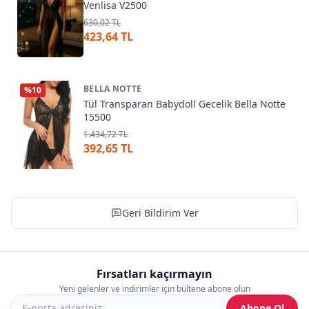
Venlisa V2500
630,02 TL
423,64 TL
BELLA NOTTE
%
10
Tül Transparan Babydoll Gecelik Bella Notte
15500
1.434,72 TL
392,65 TL
Geri Bildirim Ver
Fırsatları kaçırmayın
Yeni gelenler ve indirimler için bültene abone olun
Abone Ol