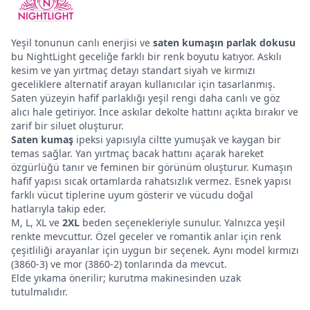
Yeşil tonunun canlı enerjisi ve
saten kumaşın parlak dokusu
bu NightLight geceliğe farklı bir renk boyutu katıyor. Askılı
kesim ve yan yırtmaç detayı standart siyah ve kırmızı
geceliklere alternatif arayan kullanıcılar için tasarlanmış.
Saten yüzeyin hafif parlaklığı yeşil rengi daha canlı ve göz
alıcı hale getiriyor. İnce askılar dekolte hattını açıkta bırakır ve
zarif bir siluet oluşturur.
Saten kumaş
ipeksi yapısıyla ciltte yumuşak ve kaygan bir
temas sağlar. Yan yırtmaç bacak hattını açarak hareket
özgürlüğü tanır ve feminen bir görünüm oluşturur. Kumaşın
hafif yapısı sıcak ortamlarda rahatsızlık vermez. Esnek yapısı
farklı vücut tiplerine uyum gösterir ve vücudu doğal
hatlarıyla takip eder.
M, L, XL ve
2XL
beden seçenekleriyle sunulur. Yalnızca yeşil
renkte mevcuttur. Özel geceler ve romantik anlar için renk
çeşitliliği arayanlar için uygun bir seçenek. Aynı model kırmızı
(3860-3) ve mor (3860-2) tonlarında da mevcut.
Elde yıkama önerilir; kurutma makinesinden uzak
tutulmalıdır.