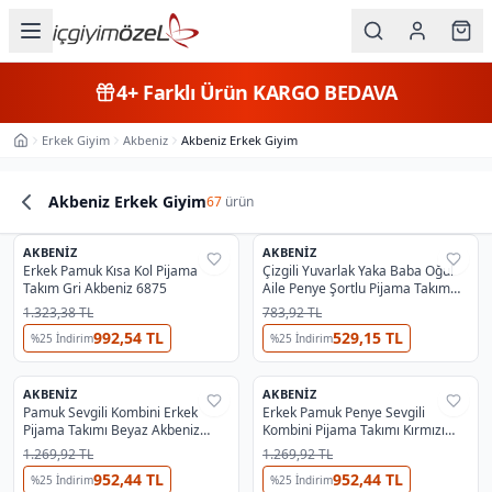
Ana içeriğe geç
İç Giyim
4+
Farklı Ürün
KARGO BEDAVA
Kategorileri
Erkek Giyim
Akbeniz
Akbeniz Erkek Giyim
Ana Sayfa
Kadın
Akbeniz Erkek Giyim
OUTLET
67
ürün
Erkek
Şortlu Erkek Pijama Takım
En Çok İncelenen
#
1
Ürün Listesi
Şortlu Erkek Pijama Takım
AKBENIZ
Çocuk
AKBENIZ
%
29
%
36
Erkek Pamuk Kısa Kol Pijama
Çizgili Yuvarlak Yaka Baba Oğul
Takım Gri Akbeniz 6875
Aile Penye Şortlu Pijama Takım
Fantazi
Akbeniz 50115
1.323,38 TL
783,92 TL
992,54 TL
529,15 TL
%
25
İndirim
%
25
İndirim
Büyük
Beden
AKBENIZ
AKBENIZ
%
29
%
29
Pamuk Sevgili Kombini Erkek
Erkek Pamuk Penye Sevgili
Pijama Takımı Beyaz Akbeniz
Kombini Pijama Takımı Kırmızı
Markalar
50127
Akbeniz 50128
1.269,92 TL
1.269,92 TL
952,44 TL
952,44 TL
%
25
İndirim
%
25
İndirim
Plaj & Mayo