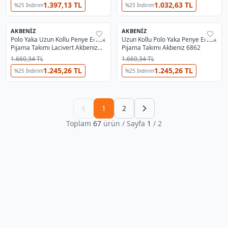
1.397,13 TL
1.032,63 TL
%
25
İndirim
%
25
İndirim
AKBENIZ
AKBENIZ
%
29
%
29
Polo Yaka Uzun Kollu Penye Erkek
Uzun Kollu Polo Yaka Penye Erkek
Pijama Takımı Lacivert Akbeniz
Pijama Takımı Akbeniz 6862
6865
1.660,34 TL
1.660,34 TL
1.245,26 TL
1.245,26 TL
%
25
İndirim
%
25
İndirim
1
2
Toplam
67
ürün
/ Sayfa
1
/
2