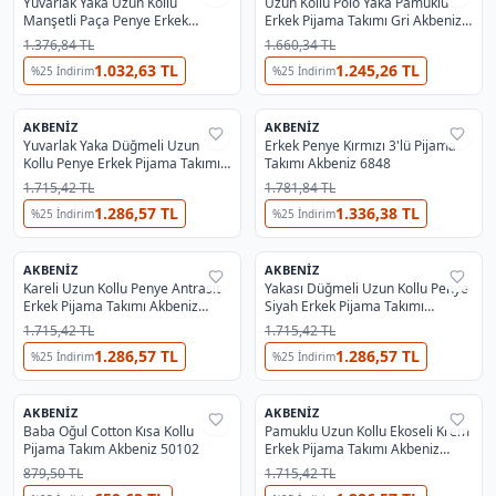
Yuvarlak Yaka Uzun Kollu
Uzun Kollu Polo Yaka Pamuklu
Manşetli Paça Penye Erkek
Erkek Pijama Takımı Gri Akbeniz
Pijama Takımı Akbeniz 6870
6864
1.376,84 TL
1.660,34 TL
1.032,63 TL
1.245,26 TL
%
25
İndirim
%
25
İndirim
AKBENIZ
AKBENIZ
%
29
%
29
Yuvarlak Yaka Düğmeli Uzun
Erkek Penye Kırmızı 3'lü Pijama
Kollu Penye Erkek Pijama Takımı
Takımı Akbeniz 6848
Akbeniz 6861
1.715,42 TL
1.781,84 TL
1.286,57 TL
1.336,38 TL
%
25
İndirim
%
25
İndirim
AKBENIZ
AKBENIZ
%
29
%
29
Kareli Uzun Kollu Penye Antrasit
Yakası Düğmeli Uzun Kollu Penye
Erkek Pijama Takımı Akbeniz
Siyah Erkek Pijama Takımı
6861
Akbeniz 6861
1.715,42 TL
1.715,42 TL
1.286,57 TL
1.286,57 TL
%
25
İndirim
%
25
İndirim
AKBENIZ
AKBENIZ
%
29
%
29
Baba Oğul Cotton Kısa Kollu
Pamuklu Uzun Kollu Ekoseli Krem
Pijama Takım Akbeniz 50102
Erkek Pijama Takımı Akbeniz
6861
879,50 TL
1.715,42 TL