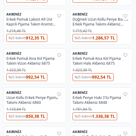
AKBENIZ
AKBENIZ
%
29
%
29
Erkek Pamuk Lakost Alt Üst
Düğmeli Uzun Kollu Penye Bordo
Kaprili Pijama Takım Kremit
Erkek Pijama Takımı Akbeniz
Akbeniz 6872
6861
1.216,46 TL
1.715,42 TL
912,35 TL
1.286,57 TL
%
25
İndirim
%
25
İndirim
AKBENIZ
AKBENIZ
%
29
%
29
Erkek Pamuk Kısa Kol Pijama
Erkek Pamuk Kısa Kol Pijama
Takım Vizon Akbeniz 6875
Takım Haki Akbeniz 6875
1.323,38 TL
1.323,38 TL
992,54 TL
992,54 TL
%
25
İndirim
%
25
İndirim
AKBENIZ
AKBENIZ
%
29
%
29
Uzun Kollu Erkek Penye Pijama
Erkek Penye Haki 3'lü Pijama
Takımı Akbeniz 6860
Takımı Akbeniz 6848
1.133,84 TL
1.781,84 TL
850,38 TL
1.336,38 TL
%
25
İndirim
%
25
İndirim
AKBENIZ
AKBENIZ
%
29
%
29