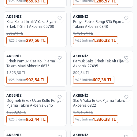
659,63 TL
1.286,57 TL
%
25
İndirim
%
25
İndirim
AKBENIZ
AKBENIZ
%
29
%
29
Kısa Kollu Likralı V Yaka Siyah
Penye Petrol Rengi 3'lü Pijama
Erkek T-Shirt Akbeniz 65700
Takımı Akbeniz 6848
396,74 TL
1.781,84 TL
297,56 TL
1.336,38 TL
%
25
İndirim
%
25
İndirim
AKBENIZ
AKBENIZ
%
29
%
29
Erkek Pamuk Kısa Kol Pijama
Pamuk Saks Erkek Tek Alt Pijama
Takım Mavi Akbeniz 6875
Akbeniz 27495
1.323,38 TL
809,84 TL
992,54 TL
607,38 TL
%
25
İndirim
%
25
İndirim
3'lü Erkek Pijama Takımlar
En Çok İncelenen
#
3
3'lü Erkek Pijama Takımlar
AKBENIZ
AKBENIZ
%
29
%
29
Düğmeli Erkek Uzun Kollu Penye
3Lü V Yaka Erkek Pijama Takım
Pijama Takım Akbeniz 6845
Akbeniz 6822
1.269,92 TL
1.781,84 TL
952,44 TL
1.336,38 TL
%
25
İndirim
%
25
İndirim
AKBENIZ
AKBENIZ
%
29
%
29