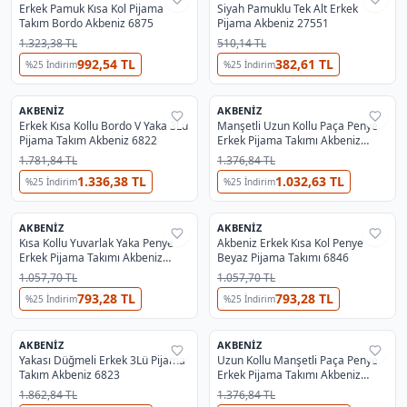
Erkek Pamuk Kısa Kol Pijama
Siyah Pamuklu Tek Alt Erkek
Takım Bordo Akbeniz 6875
Pijama Akbeniz 27551
1.323,38 TL
510,14 TL
992,54 TL
382,61 TL
%
25
İndirim
%
25
İndirim
AKBENIZ
AKBENIZ
%
29
%
29
Erkek Kısa Kollu Bordo V Yaka 3Lü
Manşetli Uzun Kollu Paça Penye
Pijama Takım Akbeniz 6822
Erkek Pijama Takımı Akbeniz
6870
1.781,84 TL
1.376,84 TL
1.336,38 TL
1.032,63 TL
%
25
İndirim
%
25
İndirim
AKBENIZ
AKBENIZ
%
29
%
29
Kısa Kollu Yuvarlak Yaka Penye
Akbeniz Erkek Kısa Kol Penye
Erkek Pijama Takımı Akbeniz
Beyaz Pijama Takımı 6846
6867
1.057,70 TL
1.057,70 TL
793,28 TL
793,28 TL
%
25
İndirim
%
25
İndirim
3'lü Erkek Pijama Takımlar
En Çok İncelenen
#
4
3'lü Erkek Pijama Takımlar
AKBENIZ
AKBENIZ
%
29
%
29
Yakası Düğmeli Erkek 3Lü Pijama
Uzun Kollu Manşetli Paça Penye
Takım Akbeniz 6823
Erkek Pijama Takımı Akbeniz
6870
1.862,84 TL
1.376,84 TL