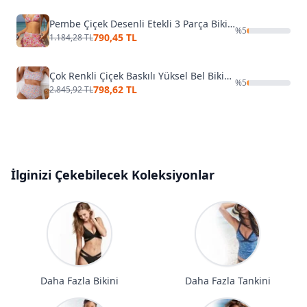
Pembe Çiçek Desenli Etekli 3 Parça Bikini Takımı Bella Notte M-9005
%
5
790,45 TL
1.184,28 TL
Çok Renkli Çiçek Baskılı Yüksel Bel Bikini Takım Bella Notte M-9015
%
5
798,62 TL
2.845,92 TL
İlginizi Çekebilecek Koleksiyonlar
Daha Fazla Bikini
Daha Fazla Tankini