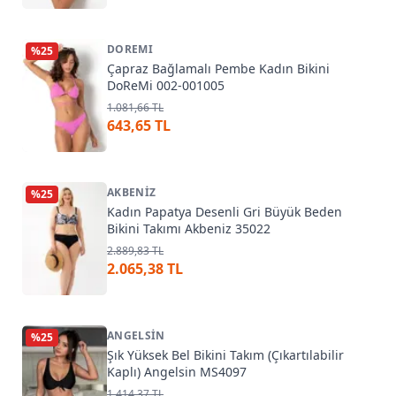
DOREMI
%
25
Çapraz Bağlamalı Pembe Kadın Bikini
DoReMi 002-001005
1.081,66 TL
643,65 TL
AKBENIZ
%
25
Kadın Papatya Desenli Gri Büyük Beden
Bikini Takımı Akbeniz 35022
2.889,83 TL
2.065,38 TL
ANGELSIN
%
25
Şık Yüksek Bel Bikini Takım (Çıkartılabilir
Kaplı) Angelsin MS4097
1.414,37 TL