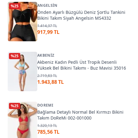
ANGELSIN
%
25
Önden Ayarlı Büzgülü Deniz Şortlu Tankini
Bikini Takım Siyah Angelsin MS4332
1.414,37 TL
917,99 TL
AKBENIZ
%
25
Akbeniz Kadın Pedli Üst Tropik Desenli
Yüksek Bel Bikini Takımı - Buz Mavisi 35016
2.719,83 TL
1.943,88 TL
DOREMI
%
25
Bağlama Detaylı Normal Bel Kırmızı Bikini
Takım DoReMi 002-001000
1.320,13 TL
785,56 TL