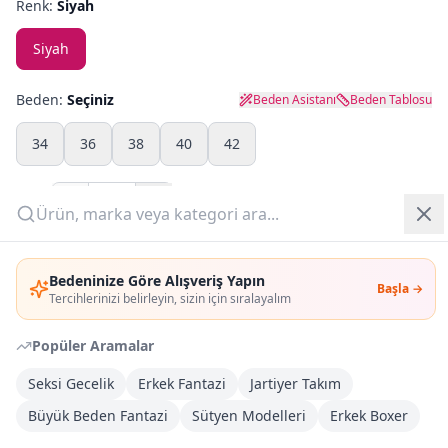
Renk:
Siyah
Yazlık Pijama
Siyah
Kampanyalar
Beden:
Seçiniz
Beden Asistanı
Beden Tablosu
Yeni Gelenler
34
36
38
40
42
OUTLET
Adet:
Giriş Yap
Sepete Ekle
Bedeninize Göre Alışveriş Yapın
Başla →
Üye Ol
Tercihlerinizi belirleyin, sizin için sıralayalım
Şimdi Al
Popüler Aramalar
Kargoya Teslim
DHL
Seksi Gecelik
Erkek Fantazi
Jartiyer Takım
1-3 İş Günü
Büyük Beden Fantazi
Sütyen Modelleri
Erkek Boxer