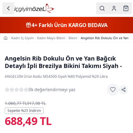
Ana içeriğe geç
İç Giyim
4+
Farklı Ürün
KARGO BEDAVA
Kategorileri
Kadın İç Giyim
Kadın Mayo Bikini
Bikini
Angelsin Rib Dokulu Ön ve Yan Bağc
Ana Sayfa
Kadın
Erkek
Angelsin Rib Dokulu Ön ve Yan Bağcık
Detaylı İpli Brezilya Bikini Takımı Siyah -
Çocuk
ANGELSIN
·
Ürün Kodu:
MS4500-Siyah
·
%80 Polyamid %20 Likra
Fantazi
İlk değerlendirmeyi yaz
Büyük
Beden
1.060,77 TL
917,98 TL
Sepette %
25
İndirim
688,49 TL
Markalar
Plaj & Mayo