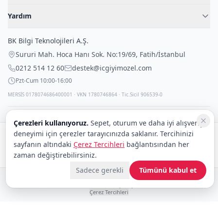
Kadın İç Giyim
İç Giyim Rehberi
Yardım
Erkek İç Giyim
İletişim
Sıkça Sorulan Sorular
Fantazi İç Giyim
BK Bilgi Teknolojileri A.Ş.
İade Politikası
Çocuk İç Giyim
Sururi Mah. Hoca Hanı Sok. No:19/69
,
Fatih
/
İstanbul
Kargo Politikası
Outlet Fırsatları
0212 514 12 60
destek@icgiyimozel.com
Gizli Paketleme
Pzt-Cum 10:00-16:00
MERSİS 0178074686400001 · VKN 1780746864 · Tic.Sicil 906539-0
Çerezleri kullanıyoruz.
Sepet, oturum ve daha iyi alışveriş
deneyimi için çerezler tarayıcınızda saklanır. Tercihinizi
Güvenli alışveriş:
sayfanın altındaki
Çerez Tercihleri
bağlantısından her
Kargo:
DHL
eCommerce
zaman değiştirebilirsiniz.
Sadece gerekli
Tümünü kabul et
© 2008–2026 BK Bilgi Teknolojileri ve Ticaret A.Ş.
Telif Hakları
|
Tüketici Hakları ve Güvenli Alışveriş
|
Gizlilik İlkeleri ve Politikası
|
Çerez Tercihleri