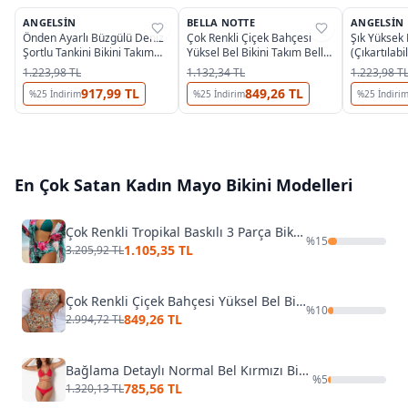
ANGELSIN
BELLA NOTTE
ANGELSIN
%
35
%
72
%
35
Önden Ayarlı Büzgülü Deniz
Çok Renkli Çiçek Bahçesi
Şık Yüksek 
Şortlu Tankini Bikini Takım
Yüksel Bel Bikini Takım Bella
(Çıkartılabi
Siyah Angelsin MS4332
Notte M-9027
MS4097
1.223,98 TL
1.132,34 TL
1.223,98 T
917,99 TL
849,26 TL
%
25
İndirim
%
25
İndirim
%
25
İndiri
En Çok Satan
Kadın Mayo Bikini
Modelleri
Çok Renkli Tropikal Baskılı 3 Parça Bikini Takımı Bella Notte M-9007
%
15
1.105,35 TL
3.205,92 TL
Çok Renkli Çiçek Bahçesi Yüksel Bel Bikini Takım Bella Notte M-9027
%
10
849,26 TL
2.994,72 TL
Bağlama Detaylı Normal Bel Kırmızı Bikini Takım DoReMi 002-001000
%
5
785,56 TL
1.320,13 TL