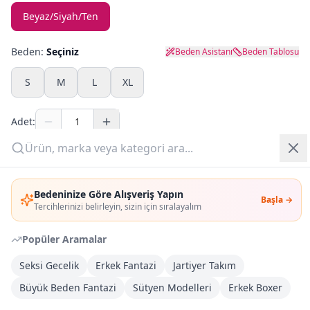
Beyaz/Siyah/Ten
Yazlık Pijama
Beden:
Seçiniz
Beden Asistanı
Beden Tablosu
Kampanyalar
S
M
L
XL
Yeni Gelenler
Adet:
OUTLET
Sepete Ekle
Giriş Yap
Bedeninize Göre Alışveriş Yapın
Şimdi Al
Başla →
Üye Ol
Tercihlerinizi belirleyin, sizin için sıralayalım
Popüler Aramalar
Kargoya Teslim
DHL
Bayram tatili sonrasında kargolanacaktır
Seksi Gecelik
Erkek Fantazi
Jartiyer Takım
Büyük Beden Fantazi
Sütyen Modelleri
Erkek Boxer
Kargo Bedava
3.000
TL veya
4
farklı ürün