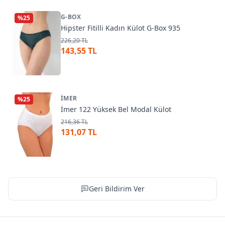
G-BOX
%
25
Hipster Fitilli Kadın Külot G-Box 935
226,20 TL
143,55 TL
İMER
%
25
İmer 122 Yüksek Bel Modal Külot
216,36 TL
131,07 TL
Geri Bildirim Ver