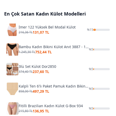
En Çok Satan
Kadın Külot
Modelleri
İmer 122 Yüksek Bel Modal Külot
%
15
131,07 TL
216,36 TL
Bambu Kadın Bikini Külot Anıt 3887 - 10 Adet
%
5
752,44 TL
1.245,30 TL
3lü Set Külot Dor2850
%
5
237,60 TL
374,40 TL
Kalpli Ten 6'lı Paket Pamuk Kadın Bikini Külot Yıldız 3576
%
5
497,29 TL
858,00 TL
Fitilli Brazilian Kadın Külot G-Box 934
%
5
136,95 TL
215,80 TL