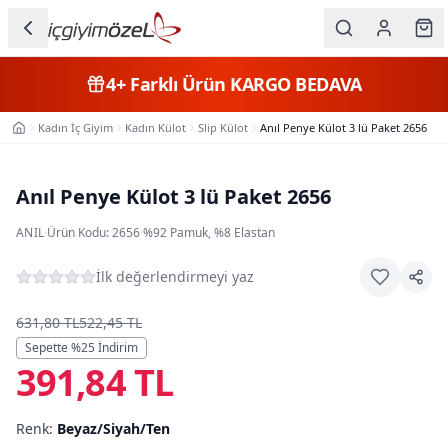
Ana içeriğe geç
İç Giyim
4+
Farklı Ürün
KARGO BEDAVA
Kategorileri
Kadın İç Giyim
Kadın Külot
Slip Külot
Anıl Penye Külot 3 lü Paket 2656
Ana Sayfa
Kadın
Erkek
Anıl Penye Külot 3 lü Paket 2656
Çocuk
ANIL
·
Ürün Kodu:
2656
·
%92 Pamuk, %8 Elastan
Fantazi
İlk değerlendirmeyi yaz
Büyük
631,80 TL
522,45 TL
Beden
Sepette %
25
İndirim
391,84 TL
Markalar
Renk:
Beyaz/Siyah/Ten
Plaj & Mayo