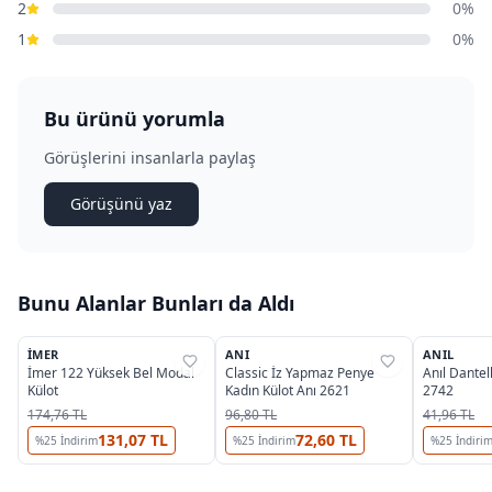
2
0%
1
0%
Bu ürünü yorumla
Görüşlerini insanlarla paylaş
Görüşünü yaz
Bunu Alanlar Bunları da Aldı
3
3
İMER
ANI
ANIL
%
39
%
37
%
38
İmer 122 Yüksek Bel Modal
Classic İz Yapmaz Penye
Anıl Dantell
Külot
Kadın Külot Anı 2621
2742
174,76 TL
96,80 TL
41,96 TL
131,07 TL
72,60 TL
%
25
İndirim
%
25
İndirim
%
25
İndiri