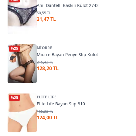
Anıl Dantelli Baskılı Külot 2742
50,55 TL
31,47 TL
MIORRE
%
25
Miorre Bayan Penye Slıp Külot
215,43 TL
128,20 TL
ELITE LIFE
%
25
Elite Life Bayan Slip 810
165,33 TL
124,00 TL