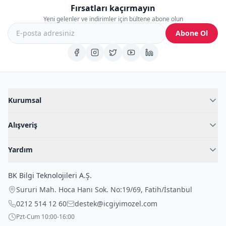
Fırsatları kaçırmayın
Yeni gelenler ve indirimler için bültene abone olun
Abone Ol
Kurumsal
Hakkımızda
Alışveriş
Blog
Kadın İç Giyim
İç Giyim Rehberi
Yardım
Erkek İç Giyim
İletişim
Sıkça Sorulan Sorular
Fantazi İç Giyim
BK Bilgi Teknolojileri A.Ş.
İade Politikası
Çocuk İç Giyim
Sururi Mah. Hoca Hanı Sok. No:19/69
,
Fatih
/
İstanbul
Kargo Politikası
Outlet Fırsatları
0212 514 12 60
destek@icgiyimozel.com
Gizli Paketleme
Pzt-Cum 10:00-16:00