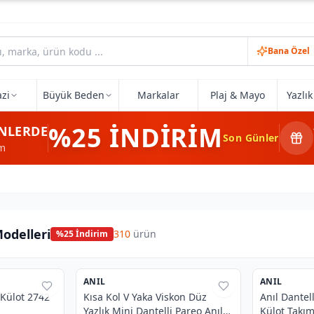
Bana Özel
zi
Büyük Beden
Markalar
Plaj & Mayo
Yazlı
%25
İNDİRİM
NLERDE
Son Günler
im
Modelleri
310
ürün
%
25
İndirim
ANIL
%
38
ANIL
%
38
ı Külot 2742
Kısa Kol V Yaka Viskon Düz
Anıl Dantel
Yazlık Mini Dantelli Pareo Anıl
Külot Takı