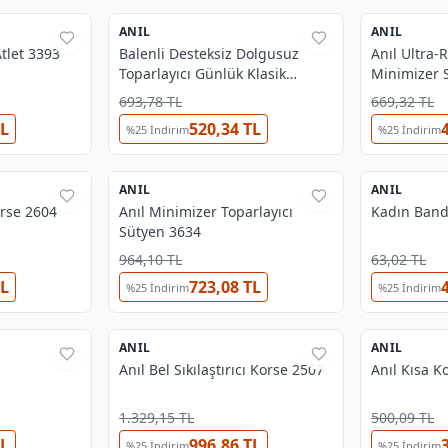
OUTLET
ANIL
%
38
ANIL
%
44
Atlet 3393
Balenli Desteksiz Dolgusuz
Anıl Ultra-
Toparlayıcı Günlük Klasik
Minimizer 
Dantelli Küçültücü Sütyen Anıl
693,78 TL
669,32 TL
3215
TL
520,34 TL
%
25
İndirim
%
25
İndirim
3
2
ANIL
%
38
ANIL
%
25
orse 2604
Anıl Minimizer Toparlayıcı
Kadın Band
Sütyen 3634
964,10 TL
63,02 TL
TL
723,08 TL
%
25
İndirim
%
25
İndirim
3
2
ANIL
%
38
ANIL
%
38
Anıl Bel Sıkılaştırıcı Korse 2507
Anıl Kısa K
1.329,15 TL
500,09 TL
TL
996,86 TL
%
25
İndirim
%
25
İndirim