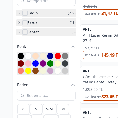
41,96 TL
Kadın
31,47 TL
(
292
)
%
25
İndirim
Erkek
(
13
)
ANIL
%
38
Fantazi
(
5
)
Anıl Lazer Kesim Dik
2716
Renk
193,59 TL
145,19 
%
25
İndirim
ANIL
%
38
Günlük Desteksiz Ba
Yazlık Dantel Detayl
Beden
Sütyen Anıl 3803
1.098,20 TL
823,65 
%
25
İndirim
XS
S
S-M
M
ANIL
%
38