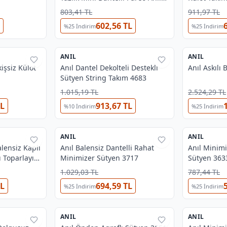
5760
803,41 TL
911,97 TL
602,56 TL
%
25
İndirim
%
25
İndirim
3
3
OUTLET
ANIL
%
26
ANIL
%
44
işsiz Külot
Anıl Dantel Dekolteli Destekli
⚡
Flash
Anıl Askılı
Sütyen String Takım 4683
1.015,19 TL
2.524,29 TL
TL
913,67 TL
%
10
İndirim
%
25
İndirim
2
3
OUTLET
OUTLET
ANIL
%
44
ANIL
%
44
lensiz Kaplı
Anıl Balensiz Dantelli Rahat
Anıl Minimi
ı Toparlayıcı
Minimizer Sütyen 3717
Sütyen 363
1.029,03 TL
787,44 TL
TL
694,59 TL
%
25
İndirim
%
25
İndirim
2
3
OUTLET
ANIL
%
38
ANIL
%
44