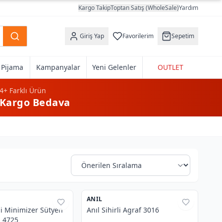
Kargo Takip
Toptan Satış (WholeSale)
Yardım
Giriş Yap
Favorilerim
Sepetim
k Pijama
Kampanyalar
Yeni Gelenler
OUTLET
4+
Farklı Ürün
Kargo Bedava
Sıralama
3
ANIL
%
38
li Minimizer Sütyen
Anıl Sihirli Agraf 3016
m 4725