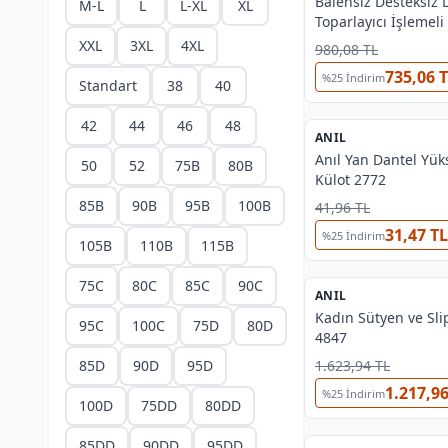
Balensiz Desteksiz
M-L
L
L-XL
XL
Toparlayıcı İşlemel
Sütyen Anıl 3776
XXL
3XL
4XL
980,08 TL
735,06 
%
25
İndirim
Standart
38
40
42
44
46
48
ANIL
%
38
Anıl Yan Dantel Yük
50
52
75B
80B
Külot 2772
85B
90B
95B
100B
41,96 TL
31,47 TL
%
25
İndirim
105B
110B
115B
75C
80C
85C
90C
ANIL
%
38
Kadın Sütyen ve Sli
95C
100C
75D
80D
4847
85D
90D
95D
1.623,94 TL
1.217,96
%
25
İndirim
100D
75DD
80DD
OUTLET
85DD
90DD
95DD