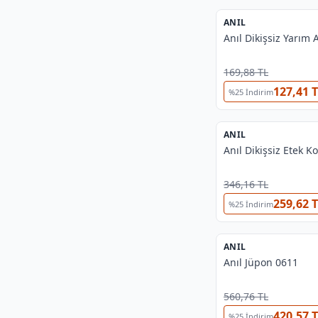
ANIL
%
38
Anıl Dikişsiz Yarım 
169,88 TL
127,41 
%
25
İndirim
ANIL
%
38
Anıl Dikişsiz Etek K
346,16 TL
259,62 
%
25
İndirim
ANIL
%
38
Anıl Jüpon 0611
560,76 TL
420,57 
%
25
İndirim