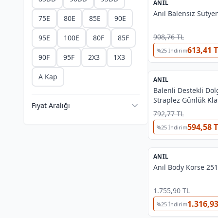
ANIL
%
44
Anıl Balensiz Sütye
75E
80E
85E
90E
908,76 TL
95E
100E
80F
85F
613,41 
%
25
İndirim
90F
95F
2X3
1X3
A Kap
ANIL
%
38
Balenli Destekli Dol
Straplez Günlük Klas
Fiyat Aralığı
Sütyeni Anıl 3241
792,77 TL
594,58 
%
25
İndirim
ANIL
%
38
Anıl Body Korse 25
1.755,90 TL
1.316,93
%
25
İndirim