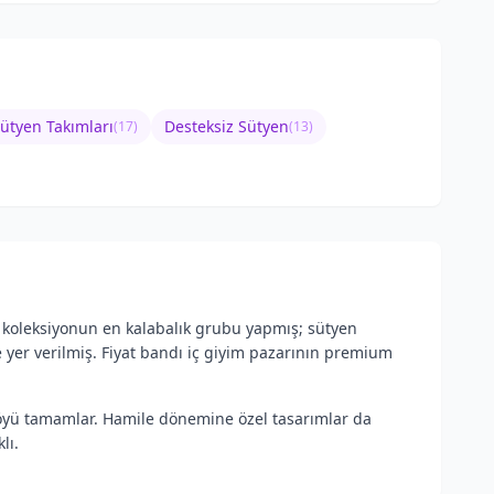
Sütyen Takımları
Desteksiz Sütyen
(
17
)
(
13
)
ı koleksiyonun en kalabalık grubu yapmış; sütyen
e yer verilmiş. Fiyat bandı iç giyim pazarının premium
tföyü tamamlar. Hamile dönemine özel tasarımlar da
lı.