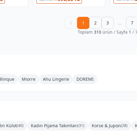
1
2
3
...
7
Toplam
310
ürün
/ Sayfa
1
/
Blinque
Miorre
Ahu Lingerie
DOREMI
ın Külot
Kadın Pijama Takımları
Korse & Jupon
(
40
)
(
31
)
(
28
)