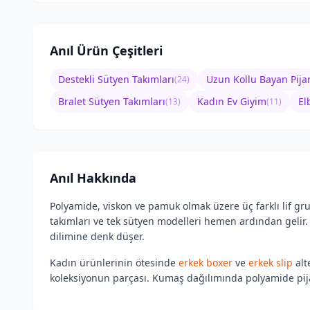
Anıl
Ürün Çeşitleri
Destekli Sütyen Takımları
Uzun Kollu Bayan Pij
(
24
)
Bralet Sütyen Takımları
Kadın Ev Giyim
El
(
13
)
(
11
)
Anıl
Hakkında
Polyamide, viskon ve pamuk olmak üzere üç farklı lif gr
takımları ve tek sütyen modelleri hemen ardından gelir. 
dilimine denk düşer.
Kadın ürünlerinin ötesinde
erkek boxer
ve
erkek slip
alt
koleksiyonun parçası. Kumaş dağılımında polyamide pija