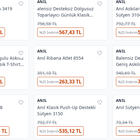
ANIL
%
38
ANIL
%
44
n 3419
alensiz Desteksiz Dolgusuz
Anıl Askılar
Toparlayıcı Günlük Klasik
Sütyen 310
Küçültücü Sütyen Anıl 3125
756,58 TL
792,77 TL
TL
567,43 TL
%
25
İndirim
%
25
İndirim
3
3
ANIL
%
38
ANIL
%
38
gulu Askısız
Anıl Ribana Atlet 8554
Balensiz D
ik T-Shirt
Geniş Askıl
Açılan Sırt
351,10 TL
940,69 TL
Sütyen Anıl
TL
263,33 TL
%
25
İndirim
%
25
İndirim
2
3
OUTLET
ANIL
%
44
ANIL
%
38
18
Anıl Klasik Push-Up Destekli
Anıl Sütyen
Sütyen 3150
792,77 TL
73,34 TL
 TL
535,12 TL
%
25
İndirim
%
25
İndirim
3
2