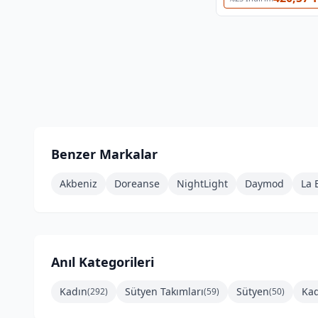
Benzer Markalar
Akbeniz
Doreanse
NightLight
Daymod
La 
Anıl
Kategorileri
Kadın
Sütyen Takımları
Sütyen
Kad
(
292
)
(
59
)
(
50
)