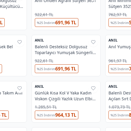
 Dolgusuz
Anıl Önden Agraflı Sütyen 3651
Anıl Minimi
i Küçültücü
Sütyen 352
922,61 TL
762,97 TL
TL
691,96 TL
%
25
İndirim
%
25
İndirim
3
ANIL
%
38
ANIL
%
38
sek Bel
Balenli Desteksiz Dolgusuz
Anıl Yumuş
Toparlayıcı Yumuşak Süngerli
Günlük Klasik Küçültücü Sütyen
922,61 TL
961,97 TL
Anıl 3777
691,96 TL
%
25
İndirim
%
25
İndirim
ANIL
%
38
ANIL
%
38
p Takım Anıl
Günlük Kısa Kol V Yaka Kadın
Balenli Des
Viskon Çizgili Yazlık Uzun Elbise
Açılan Sırt 
Anıl 5751
Sütyen ve S
1.285,51 TL
1.073,73 TL
 TL
964,13 TL
%
25
İndirim
%
25
İndirim
3
3
OUTLET