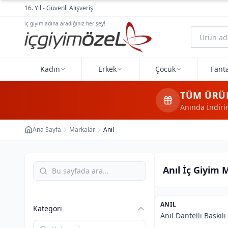
Ana içeriğe geç
16. Yıl - Güvenli Alışveriş
iç giyim adına aradığınız her şey!
Kadın
Erkek
Çocuk
Fanta
TÜM ÜRÜ
Anında İndir
Ana Sayfa
Markalar
Anıl
Anıl İç Giyim 
Ürün Listesi
ANIL
%
38
Kategori
Anıl Dantelli Baskıl