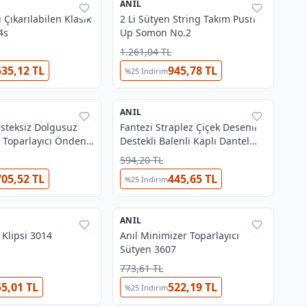
ANIL
%
38
ı Çıkarılabilen Klasik
2 Li Sütyen String Takım Push
4s
Up Somon No.2
1.261,04 TL
535,12 TL
945,78 TL
%
25
İndirim
2
ANIL
%
38
esteksiz Dolgusuz
Fantezi Straplez Çiçek Desenli
ı Toparlayıcı Önden
Destekli Balenli Kaplı Dantel
 Destekli Küçültücü
Detaylı Sütyen String Takım İç
594,20 TL
 3775
Çamaşırı Takımı Anıl 4835
705,52 TL
445,65 TL
%
25
İndirim
3
OUTLET
ANIL
%
44
 Klipsi 3014
Anıl Minimizer Toparlayıcı
Sütyen 3607
773,61 TL
55,01 TL
522,19 TL
%
25
İndirim
3