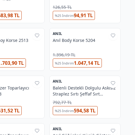
126,55 TL
683,98 TL
94,91 TL
%
25
İndirim
2
3
ANIL
%
38
 Boy Korse 2513
Anıl Body Korse 5204
1.396,19 TL
1.703,90 TL
1.047,14 TL
%
25
İndirim
3
3
ANIL
%
38
zer Toparlayıcı
Balenli Destekli Dolgulu Askısız
3
Straplez Sırtı Şeffaf Sırt
Dekoltesi Sütyeni Anıl 3689
792,77 TL
531,52 TL
594,58 TL
%
25
İndirim
3
5
ANIL
%
38