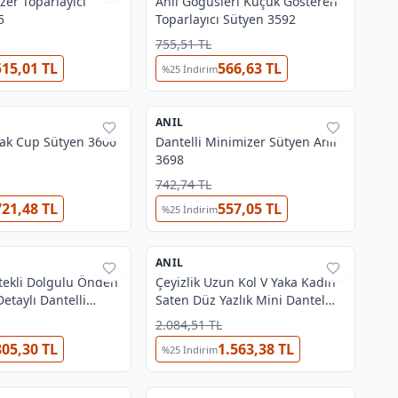
zer Toparlayıcı
Anıl Göğüsleri Küçük Gösteren
5
Toparlayıcı Sütyen 3592
755,51 TL
515,01 TL
566,63 TL
%
25
İndirim
5
ANIL
%
38
ak Cup Sütyen 3606
Dantelli Minimizer Sütyen Anıl
3698
742,74 TL
721,48 TL
557,05 TL
%
25
İndirim
ANIL
%
38
tekli Dolgulu Önden
Çeyizlik Uzun Kol V Yaka Kadın
Detaylı Dantelli
Saten Düz Yazlık Mini Dantel
lip Takım Anıl 4792
Detaylı Sabahlık Anıl 5784
2.084,51 TL
805,30 TL
1.563,38 TL
%
25
İndirim
3