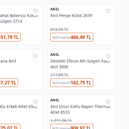
ANIL
%
38
Rahat Balensiz Koton
Anıl Penye Külot 2659
Sütyen 3714
613,98 TL
451,79 TL
460,49 TL
%
25
İndirim
3
3
ANIL
%
38
ana Anıl
Destekli Elbise Altı Sütyen Kabı
Anıl 3000
217,00 TL
47,27 TL
162,75 TL
%
25
İndirim
2
ANIL
%
38
ollu Erkek Atlet 0302
Anıl Uzun Kollu Bayan Thermal
Atlet 8533
1.211,96 TL
375,07 TL
908,97 TL
%
25
İndirim