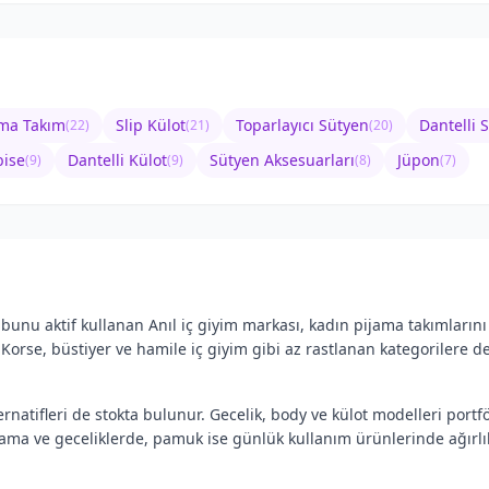
ama Takım
Slip Külot
Toparlayıcı Sütyen
Dantelli 
(
22
)
(
21
)
(
20
)
bise
Dantelli Külot
Sütyen Aksesuarları
Jüpon
(
9
)
(
9
)
(
8
)
(
7
)
ubunu aktif kullanan Anıl iç giyim markası, kadın pijama takımların
Korse, büstiyer ve hamile iç giyim gibi az rastlanan kategorilere d
ernatifleri de stokta bulunur. Gecelik, body ve külot modelleri por
ma ve geceliklerde, pamuk ise günlük kullanım ürünlerinde ağırlık