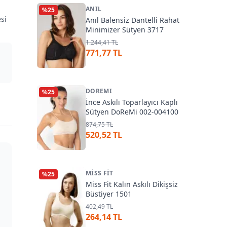
ANIL
%
25
si
Anıl Balensiz Dantelli Rahat
Minimizer Sütyen 3717
1.244,41 TL
771,77 TL
DOREMI
%
25
İnce Askılı Toparlayıcı Kaplı
Sütyen DoReMi 002-004100
874,75 TL
520,52 TL
MISS FIT
%
25
Miss Fit Kalın Askılı Dikişsiz
Büstiyer 1501
402,49 TL
264,14 TL