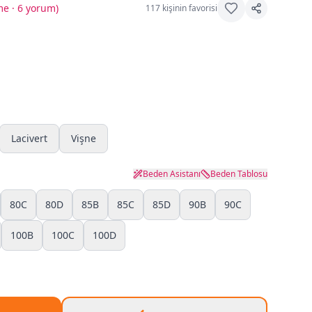
me · 6 yorum
)
117
kişinin favorisi
Lacivert
Vişne
Beden Asistanı
Beden Tablosu
80C
80D
85B
85C
85D
90B
90C
100B
100C
100D