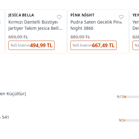
JESICA BELLA
%
38
PINK NIGHT
%
49
YEN
%
i
Kırmızı Dantelli Büstiyer
Pudra Saten Gecelik Pink
Yen
Jartiyer Takım Jesica Bella
Night 3866
De
JB-00122
Küç
659,99 TL
889,99 TL
826
494,99 TL
667,49 TL
%
25
İndirim
%
25
İndirim
%
den Küçültür)
%
10
a 541
%
5