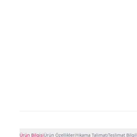
Ürün Detayları
Ürün Bilgisi
Ürün Özellikleri
Yıkama Talimatı
Teslimat Bilgil