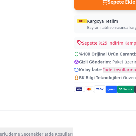
Sepete Ekle
Kargoya Teslim
DHL
Bayram tatili sonrasında kar
Sepette %
25
indirim Kampa
%100 Orijinal Ürün Garanti
Gizli Gönderim:
Paket üzeri
Kolay İade:
İade koşullarına
BK Bilgi Teknolojileri
Güvence
TROY
iyzico
3D Secure
eri
Ödeme Seçenekleri
İade Koşulları