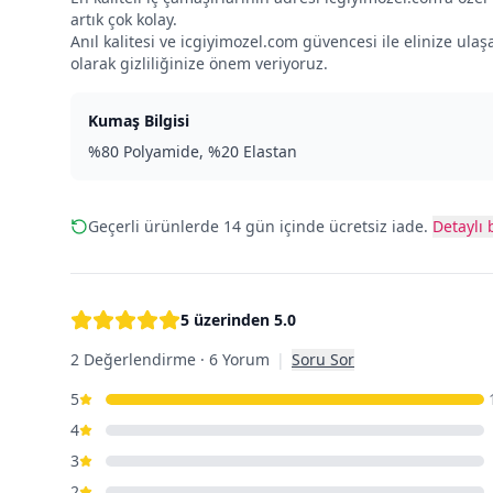
artık çok kolay.
Anıl kalitesi ve icgiyimozel.com güvencesi ile elinize ula
olarak gizliliğinize önem veriyoruz.
Kumaş Bilgisi
%80 Polyamide, %20 Elastan
Geçerli ürünlerde 14 gün içinde ücretsiz iade.
Detaylı b
5 üzerinden
5.0
2 Değerlendirme · 6 Yorum
|
Soru Sor
5
4
3
2