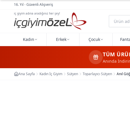
Ana içeriğe geç
16. Yıl - Güvenli Alışveriş
iç giyim adına aradığınız her şey!
Kadın
Erkek
Çocuk
Fanta
TÜM ÜRÜ
Anında İndir
Ana Sayfa
Kadın İç Giyim
Sütyen
Toparlayıcı Sütyen
Anıl Göğ