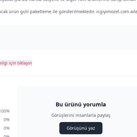
şacak ürün gizli paketleme ile gönderilmektedir. icgiyimozel.com aile
ilgi için tıklayın
Bu ürünü yorumla
100
%
Görüşlerini insanlarla paylaş
0
%
0
%
Görüşünü yaz
0
%