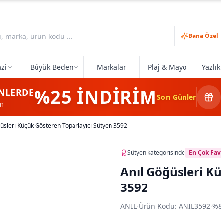
Bana Özel
zi
Büyük Beden
Markalar
Plaj & Mayo
Yazlı
%25
İNDİRİM
NLERDE
Son Günler
im
üsleri Küçük Gösteren Toparlayıcı Sütyen 3592
Sütyen
kategorisinde
En Çok Fav
Anıl Göğüsleri K
3592
ANIL
·
Ürün Kodu:
ANIL3592
·
%8