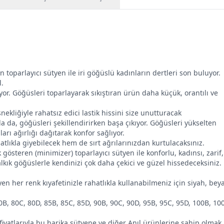
toparlayıcı sütyen ile iri göğüslü kadınların dertleri son buluyor.
l.
yor. Göğüsleri toparlayarak sıkıştıran ürün daha küçük, orantılı ve
liğiyle rahatsız edici lastik hissini size unutturacak
a da, göğüsleri şekillendirirken başa çıkıyor. Göğüsleri yükselten
arı ağırlığı dağıtarak konfor sağlıyor.
tlıkla giyebilecek hem de sırt ağrılarınızdan kurtulacaksınız.
 gösteren (minimizer) toparlayıcı sütyen ile konforlu, kadınsı, zarif,
kalkık göğüslerle kendinizi çok daha çekici ve güzel hissedeceksiniz.
en her renk kıyafetinizle rahatlıkla kullanabilmeniz için siyah, bey
0B, 80C, 80D, 85B, 85C, 85D, 90B, 90C, 90D, 95B, 95C, 95D, 100B, 10
l fiyatlarıyla bu harika sütyene ve diğer Anıl ürünlerine sahip olmak