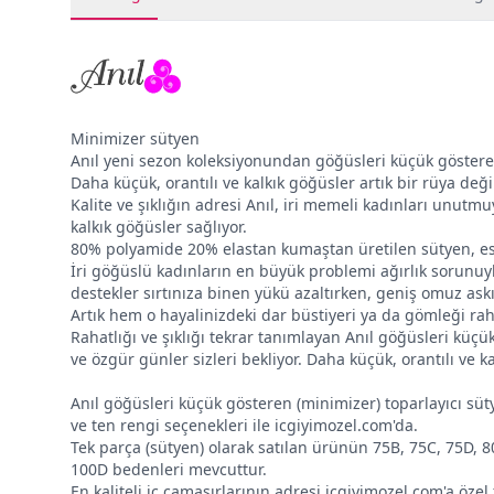
Minimizer sütyen
Anıl yeni sezon koleksiyonundan göğüsleri küçük gösteren 
Daha küçük, orantılı ve kalkık göğüsler artık bir rüya deği
Kalite ve şıklığın adresi Anıl, iri memeli kadınları unutmu
kalkık göğüsler sağlıyor.
80% polyamide 20% elastan kumaştan üretilen sütyen, esnek
İri göğüslü kadınların en büyük problemi ağırlık sorunuyl
destekler sırtınıza binen yükü azaltırken, geniş omuz askıl
Artık hem o hayalinizdeki dar büstiyeri ya da gömleği raha
Rahatlığı ve şıklığı tekrar tanımlayan Anıl göğüsleri küçük
ve özgür günler sizleri bekliyor. Daha küçük, orantılı ve 
Anıl göğüsleri küçük gösteren (minimizer) toparlayıcı süty
ve ten rengi seçenekleri ile icgiyimozel.com'da.
Tek parça (sütyen) olarak satılan ürünün 75B, 75C, 75D, 8
100D bedenleri mevcuttur.
En kaliteli iç çamaşırlarının adresi icgiyimozel.com'a öze