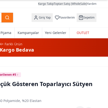
Kargo Takip
Toptan Satış (WholeSale)
Yardım
Giriş Yap
Favorilerim
Sepetim
k Pijama
Kampanyalar
Yeni Gelenler
OUTLET
4+
Farklı Ürün
Kargo Bedava
orilenen #5
üçük Gösteren Toparlayıcı Sütyen
0 Polyamide, %20 Elastan