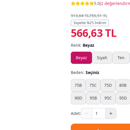
5.0
(
2 değerlendir
913,64 TL
755,51 TL
Sepette %
25
İndirim
566,63 TL
Renk:
Beyaz
Beyaz
Siyah
Ten
Beden:
Seçiniz
75B
75C
75D
80B
90D
95B
95C
95D
Adet: