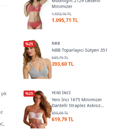
Moonlight 2129 Desenli
Minimizer
1.553,16 TL
1.095,71 TL
NBB
%
25
NBB Toparlayıcı Sütyen 351
649,75 TL
393,60 TL
YENI İNCI
 şık
%
25
Yeni İnci 1675 Minimizer
Dantelli Straplez Askısız
Sütyen
az
850,08 TL
619,79 TL
0C,