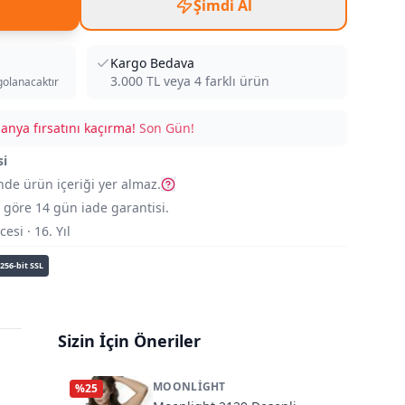
Şimdi Al
Kargo Bedava
3.000
TL veya
4
farklı ürün
golanacaktır
nya fırsatını kaçırma!
Son Gün!
si
nde ürün içeriği yer almaz.
göre 14 gün iade garantisi.
si · 16. Yıl
256-bit SSL
Sizin İçin Öneriler
MOONLIGHT
%
25