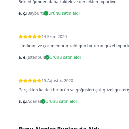
Beklediğimden daha kaliteli ve gercekten toparlıyo.
e. ç.
(
Bayburt
)
Ürünü satın aldı
14 Ekim 2020
istedigim ve çok memnun kaldigim bir ürün güzel toparl
a. e.
(
İstanbul
)
Ürünü satın aldı
15 Ağustos 2020
Gerçekten kaliteli bir ürün ve göğüsleri çok güzel gösteri
E. ş.
(
Adana
)
Ürünü satın aldı
Bunu Alanlar Bunları da Aldı