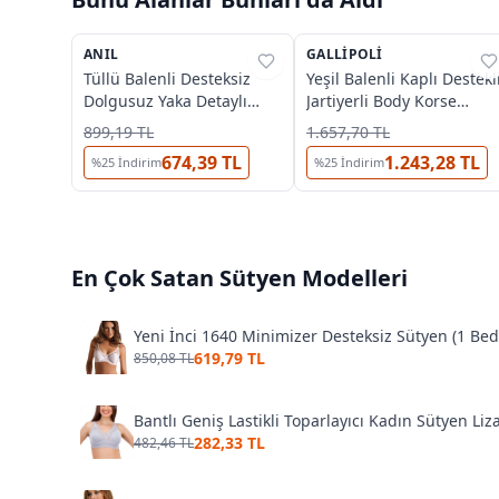
ANIL
%
38
GALLIPOLI
%
33
Tüllü Balenli Desteksiz
Yeşil Balenli Kaplı Destekl
Dolgusuz Yaka Detaylı
Jartiyerli Body Korse
Toparlayıcı Küçültücü
String Çorap Takım
899,19 TL
1.657,70 TL
Sütyen Anıl 3788
Gallipoli 31732
674,39 TL
1.243,28 TL
%
25
İndirim
%
25
İndirim
En Çok Satan
Sütyen
Modelleri
Yeni İnci 1640 Minimizer Desteksiz Sütyen (1 Be
619,79 TL
850,08 TL
Bantlı Geniş Lastikli Toparlayıcı Kadın Sütyen Liz
282,33 TL
482,46 TL