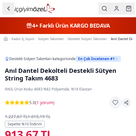
Ana içeriğe geç
İç Giyim
4+
Farklı Ürün
KARGO BEDAVA
Kategorileri
Kadın İç Giyim
Sütyen Takımları
Destekli Sütyen Takımları
Anıl Dantel Deko
Ana Sayfa
Kadın
Erkek
Destekli Sütyen Takımları
kategorisinde
En Çok İncelenen #1
Anıl Dantel Dekolteli Destekli Sütyen
Çocuk
String Takım 4683
Fantazi
ANIL
·
Ürün Kodu:
4683
·
%82 Polyamide, %18 Elastan
Büyük
5.0
(
1 yorum
)
Beden
1.227,67 TL
1.015,19 TL
Markalar
Sepette %
10
İndirim
913,67 TL
Plaj & Mayo