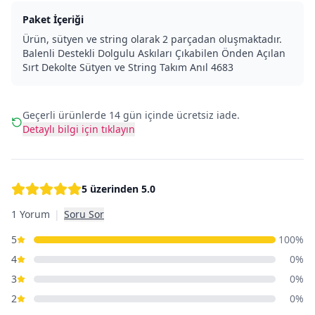
Paket İçeriği
Ürün, sütyen ve string olarak 2 parçadan oluşmaktadır.
Balenli Destekli Dolgulu Askıları Çıkabilen Önden Açılan
Sırt Dekolte Sütyen ve String Takım Anıl 4683
Geçerli ürünlerde 14 gün içinde ücretsiz iade.
Detaylı bilgi için tıklayın
5 üzerinden
5.0
1 Yorum
|
Soru Sor
5
100
%
4
0
%
3
0
%
2
0
%