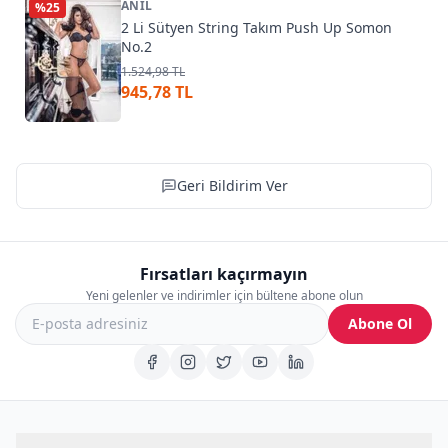
ANIL
%
25
2 Li Sütyen String Takım Push Up Somon
No.2
1.524,98 TL
945,78 TL
Geri Bildirim Ver
Fırsatları kaçırmayın
Yeni gelenler ve indirimler için bültene abone olun
Abone Ol