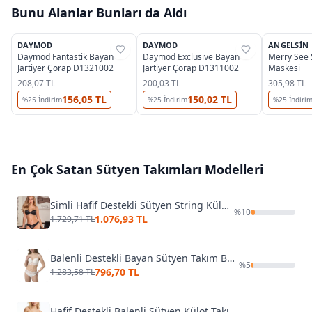
Bunu Alanlar Bunları da Aldı
4
3
DAYMOD
DAYMOD
ANGELSIN
%
37
%
37
%
35
Daymod Fantastik Bayan
Daymod Exclusıve Bayan
Merry See 
Jartiyer Çorap D1321002
Jartiyer Çorap D1311002
Maskesi
208,07 TL
200,03 TL
305,98 TL
156,05 TL
150,02 TL
%
25
İndirim
%
25
İndirim
%
25
İndiri
En Çok Satan
Sütyen Takımları
Modelleri
Simli Hafif Destekli Sütyen String Külot Takım Gallipoli MGP31552
%
10
1.076,93 TL
1.729,71 TL
Balenli Destekli Bayan Sütyen Takım Büşra 314
%
5
796,70 TL
1.283,58 TL
Hafif Destekli Balenli Sütyen Külot Takımı NBB 4875