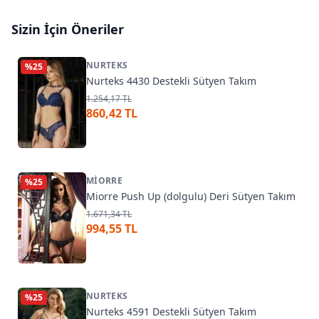
Sizin İçin Öneriler
NURTEKS
%
25
Nurteks 4430 Destekli Sütyen Takım
1.254,17 TL
860,42 TL
MIORRE
%
25
Miorre Push Up (dolgulu) Deri Sütyen Takım
1.671,34 TL
994,55 TL
NURTEKS
%
25
Nurteks 4591 Destekli Sütyen Takım