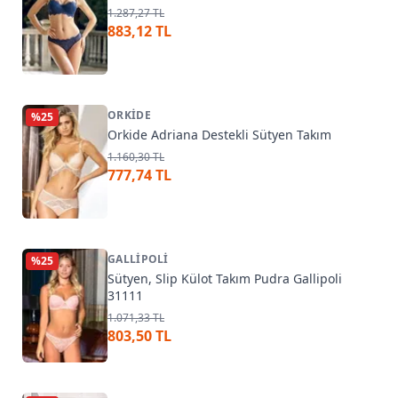
1.287,27 TL
883,12 TL
ORKIDE
%
25
Orkide Adriana Destekli Sütyen Takım
1.160,30 TL
777,74 TL
GALLIPOLI
%
25
Sütyen, Slip Külot Takım Pudra Gallipoli
31111
1.071,33 TL
803,50 TL