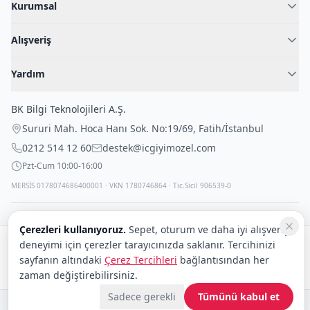
Kurumsal
Hakkımızda
Alışveriş
Blog
Kadın İç Giyim
İç Giyim Rehberi
Yardım
Erkek İç Giyim
İletişim
Sıkça Sorulan Sorular
Fantazi İç Giyim
BK Bilgi Teknolojileri A.Ş.
İade Politikası
Çocuk İç Giyim
Sururi Mah. Hoca Hanı Sok. No:19/69
,
Fatih
/
İstanbul
Kargo Politikası
Outlet Fırsatları
0212 514 12 60
destek@icgiyimozel.com
Gizli Paketleme
Pzt-Cum 10:00-16:00
MERSİS 0178074686400001 · VKN 1780746864 · Tic.Sicil 906539-0
Çerezleri kullanıyoruz.
Sepet, oturum ve daha iyi alışveriş
deneyimi için çerezler tarayıcınızda saklanır. Tercihinizi
Güvenli alışveriş:
sayfanın altındaki
Çerez Tercihleri
bağlantısından her
Kargo:
DHL
eCommerce
zaman değiştirebilirsiniz.
Sadece gerekli
Tümünü kabul et
© 2008–2026 BK Bilgi Teknolojileri ve Ticaret A.Ş.