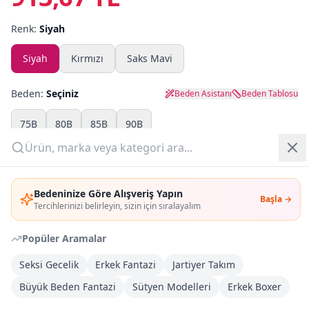
Renk:
Siyah
Yazlık Pijama
Siyah
Kırmızı
Saks Mavi
Kampanyalar
Yeni Gelenler
Beden:
Seçiniz
Beden Asistanı
Beden Tablosu
OUTLET
75B
80B
85B
90B
Adet:
Giriş Yap
Bedeninize Göre Alışveriş Yapın
Başla →
Üye Ol
Sepete Ekle
Tercihlerinizi belirleyin, sizin için sıralayalım
Popüler Aramalar
Şimdi Al
Seksi Gecelik
Erkek Fantazi
Jartiyer Takım
Büyük Beden Fantazi
Kargoya Teslim
Sütyen Modelleri
Erkek Boxer
DHL
Bayram tatili sonrasında kargolanacaktır