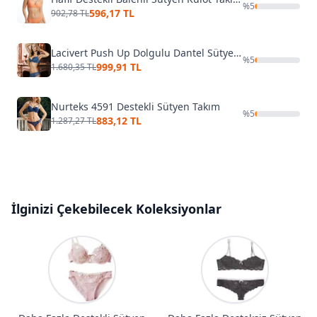
%
5
596,17 TL
902,78 TL
Lacivert Push Up Dolgulu Dantel Sütyen Takım
%
5
999,91 TL
1.680,35 TL
Nurteks 4591 Destekli Sütyen Takım
%
5
883,12 TL
1.287,27 TL
İlginizi Çekebilecek Koleksiyonlar