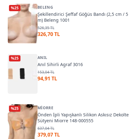
BELENG
%
25
Şekillendirici Şeffaf Göğüs Bandı (2,5 cm / 5
m) Beleng 1001
526,35 TL
326,70 TL
ANIL
%
25
Anıl Sihirli Agraf 3016
153,04 TL
94,91 TL
MIORRE
%
25
Önden İpli Yapışkanlı Silikon Askısız Dekolte
Sütyeni Miorre 148-000555
637,04 TL
379,07 TL