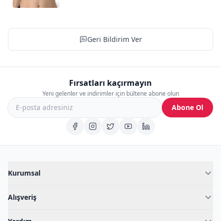
Geri Bildirim Ver
Fırsatları kaçırmayın
Yeni gelenler ve indirimler için bültene abone olun
Abone Ol
Kurumsal
Hakkımızda
Alışveriş
Blog
Kadın İç Giyim
İç Giyim Rehberi