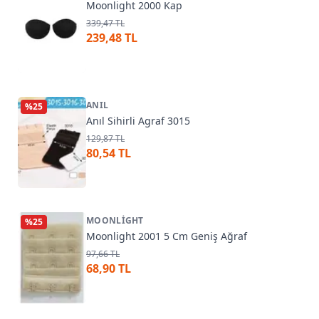
Moonlight 2000 Kap
339,47 TL
239,48 TL
ANIL
%
25
Anıl Sihirli Agraf 3015
129,87 TL
80,54 TL
MOONLIGHT
%
25
Moonlight 2001 5 Cm Geniş Ağraf
97,66 TL
68,90 TL