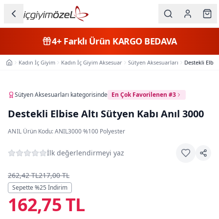
Ana içeriğe geç
İç Giyim
4+
Farklı Ürün
KARGO BEDAVA
Kategorileri
Kadın İç Giyim
Kadın İç Giyim Aksesuar
Sütyen Aksesuarları
Destekli Elbis
Ana Sayfa
Kadın
Erkek
Sütyen Aksesuarları
kategorisinde
En Çok Favorilenen #3
Destekli Elbise Altı Sütyen Kabı Anıl 3000
Çocuk
ANIL
·
Ürün Kodu:
ANIL3000
·
%100 Polyester
Fantazi
İlk değerlendirmeyi yaz
Büyük
Beden
262,42 TL
217,00 TL
Sepette %
25
İndirim
162,75 TL
Markalar
Plaj & Mayo