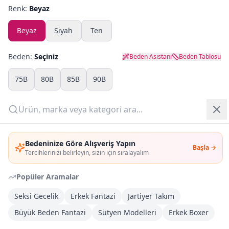
Renk:
Beyaz
Yazlık Pijama
Beyaz
Siyah
Ten
Kampanyalar
Beden:
Seçiniz
Beden Asistanı
Beden Tablosu
Yeni Gelenler
75B
80B
85B
90B
OUTLET
Adet:
Giriş Yap
Sepete Ekle
Bedeninize Göre Alışveriş Yapın
Başla →
Üye Ol
Tercihlerinizi belirleyin, sizin için sıralayalım
Şimdi Al
Popüler Aramalar
Seksi Gecelik
Erkek Fantazi
Jartiyer Takım
Kargoya Teslim
DHL
Bayram tatili sonrasında kargolanacaktır
Büyük Beden Fantazi
Sütyen Modelleri
Erkek Boxer