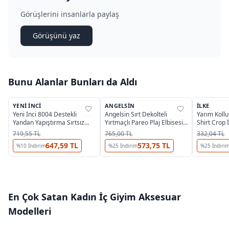
Görüşlerini insanlarla paylaş
Görüşünü yaz
Bunu Alanlar Bunları da Aldı
4
YENI İNCI
ANGELSIN
İLKE
%
12
%
35
%
38
Yeni İnci 8004 Destekli
Angelsin Sırt Dekolteli
Yarım Kollu 
Yandan Yapıştırma Sırtsız
Yırtmaçlı Pareo Plaj Elbisesi
Shirt Crop 
Sütyen
MS 4381 - Beyaz
719,55 TL
765,00 TL
332,04 TL
647,59 TL
573,75 TL
%
10
İndirim
%
25
İndirim
%
25
İndiri
En Çok Satan
Kadın İç Giyim Aksesuar
Modelleri