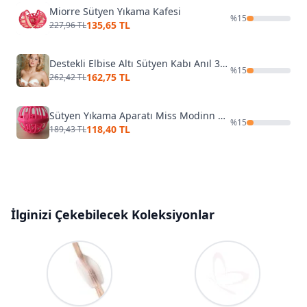
Miorre Sütyen Yıkama Kafesi
%
15
135,65 TL
227,96 TL
Destekli Elbise Altı Sütyen Kabı Anıl 3000
%
15
162,75 TL
262,42 TL
Sütyen Yıkama Aparatı Miss Modinn 5000
%
15
118,40 TL
189,43 TL
İlginizi Çekebilecek Koleksiyonlar