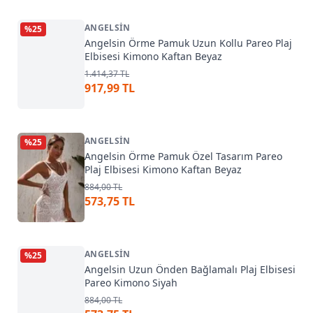
ANGELSIN
%
25
Angelsin Örme Pamuk Uzun Kollu Pareo Plaj
Elbisesi Kimono Kaftan Beyaz
1.414,37 TL
917,99 TL
ANGELSIN
%
25
Angelsin Örme Pamuk Özel Tasarım Pareo
Plaj Elbisesi Kimono Kaftan Beyaz
884,00 TL
573,75 TL
ANGELSIN
%
25
Angelsin Uzun Önden Bağlamalı Plaj Elbisesi
Pareo Kimono Siyah
884,00 TL