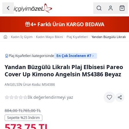
Ana içeriğe geç
İç Giyim
Son Günler
Kategorileri
Kadın İç Giyim
Kadın Mayo Bikini
Plaj Kıyafetleri
Yandan Büzgülü Likralı 
Ana Sayfa
Kadın
Erkek
Plaj Kıyafetleri
kategorisinde
En Çok İncelenen #7
Yandan Büzgülü Likralı Plaj Elbisesi Pareo
Çocuk
Cover Up Kimono Angelsin MS4386 Beyaz
Fantazi
ANGELSIN
·
Ürün Kodu:
MS4386
Büyük
İlk değerlendirmeyi yaz
Beden
884,00 TL
765,00 TL
Markalar
Sepette %
25
İndirim
573,75 TL
Plaj & Mayo