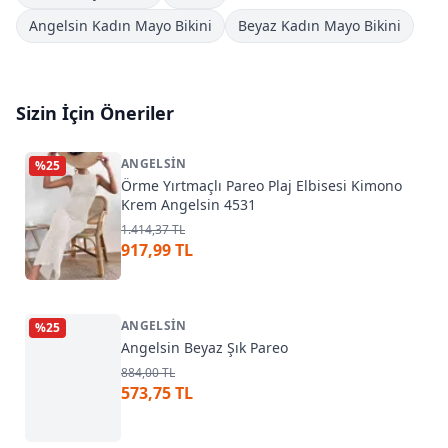
Angelsin Kadın Mayo Bikini
Beyaz Kadın Mayo Bikini
Sizin İçin Öneriler
ANGELSIN
%
25
Örme Yırtmaçlı Pareo Plaj Elbisesi Kimono
Krem Angelsin 4531
1.414,37 TL
917,99 TL
ANGELSIN
%
25
Angelsin Beyaz Şık Pareo
884,00 TL
573,75 TL