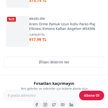
573,75 TL
ANGELSIN
%
25
Krem Örme Pamuk Uzun Kollu Pareo Plaj
Elbisesi Kimono Kaftan Angelsin MS4366
1.414,37 TL
917,99 TL
Geri Bildirim Ver
Fırsatları kaçırmayın
Yeni gelenler ve indirimler için bültene abone olun
Abone Ol