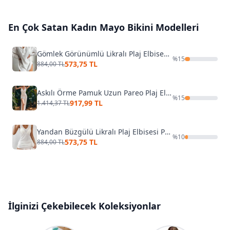
En Çok Satan
Kadın Mayo Bikini
Modelleri
Gömlek Görünümlü Likralı Plaj Elbisesi Pareo Cover Up Kimono Angelsin MS 4384 Beyaz
%
15
573,75 TL
884,00 TL
Askılı Örme Pamuk Uzun Pareo Plaj Elbisesi Kimono Kaftan Angelsin MS 4098 Beyaz
%
15
917,99 TL
1.414,37 TL
Yandan Büzgülü Likralı Plaj Elbisesi Pareo Cover Up Kimono Angelsin MS4386 Beyaz
%
10
573,75 TL
884,00 TL
İlginizi Çekebilecek Koleksiyonlar