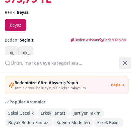
Renk:
Beyaz
Yazlık Pijama
Beyaz
Kampanyalar
Yeni Gelenler
Beden:
Seçiniz
Beden Asistanı
Beden Tablosu
OUTLET
XL
XXL
Adet:
Giriş Yap
Bedeninize Göre Alışveriş Yapın
Başla →
Üye Ol
Sepete Ekle
Tercihlerinizi belirleyin, sizin için sıralayalım
Popüler Aramalar
Şimdi Al
Seksi Gecelik
Erkek Fantazi
Jartiyer Takım
Büyük Beden Fantazi
Kargoya Teslim
Sütyen Modelleri
Erkek Boxer
DHL
1-3 İş Günü