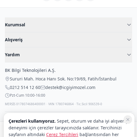
Kurumsal
Hakkımızda
Alışveriş
Blog
Kadın İç Giyim
İç Giyim Rehberi
Yardım
Erkek İç Giyim
İletişim
Sıkça Sorulan Sorular
Fantazi İç Giyim
BK Bilgi Teknolojileri A.Ş.
İade Politikası
Çocuk İç Giyim
Sururi Mah. Hoca Hanı Sok. No:19/69
,
Fatih
/
İstanbul
Kargo Politikası
Outlet Fırsatları
0212 514 12 60
destek@icgiyimozel.com
Gizli Paketleme
Pzt-Cum 10:00-16:00
MERSİS 0178074686400001 · VKN 1780746864 · Tic.Sicil 906539-0
Çerezleri kullanıyoruz.
Sepet, oturum ve daha iyi alışveriş
deneyimi için çerezler tarayıcınızda saklanır. Tercihinizi
Güvenli alışveriş:
sayfanın altındaki
Çerez Tercihleri
bağlantısından her