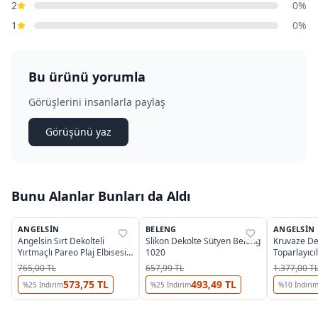
2
0%
1
0%
Bu ürünü yorumla
Görüşlerini insanlarla paylaş
Görüşünü yaz
Bunu Alanlar Bunları da Aldı
ANGELSIN
BELENG
ANGELSIN
%
35
%
38
%
22
Angelsin Sırt Dekolteli
Slikon Dekolte Sütyen Beleng
Kruvaze De
Yırtmaçlı Pareo Plaj Elbisesi
1020
Toparlayıcı
MS 4381 - Beyaz
Angelsin M
765,00 TL
657,99 TL
1.377,00 T
573,75 TL
493,49 TL
%
25
İndirim
%
25
İndirim
%
10
İndiri