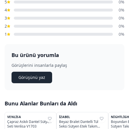
5
0%
4
0%
3
0%
2
0%
1
0%
Bu ürünü yorumla
Görüşlerini insanlarla paylaş
Görüşünü yaz
Bunu Alanlar Bunları da Aldı
3
VENLISA
İZABEL
NIGHTLIGH
%
33
%
63
%
38
Çapraz Askılı Dantel Sütyen
Beyaz Bralet Dantelli Tül
Boyundan B
Seti Venlisa V1703
Seksi Sütyen Etek Takım
Sütyen Tak