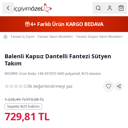
Ana içeriğe geç
İç Giyim
4+
Farklı Ürün
KARGO BEDAVA
Kategorileri
Fantazi İç Giyim
Fantezi Takım Modelleri
Fantezi Sütyen Takım Modelleri
B
Ana Sayfa
Kadın
Erkek
Balenli Kapsız Dantelli Fantezi Sütyen
Takım
Çocuk
MIORRE
·
Ürün Kodu:
148-007055
·
%90 polyamid, %10 elastan
Fantazi
İlk değerlendirmeyi yaz
Büyük
Beden
1.226,45 TL
973,08 TL
Sepette %
25
İndirim
729,81 TL
Markalar
Plaj & Mayo