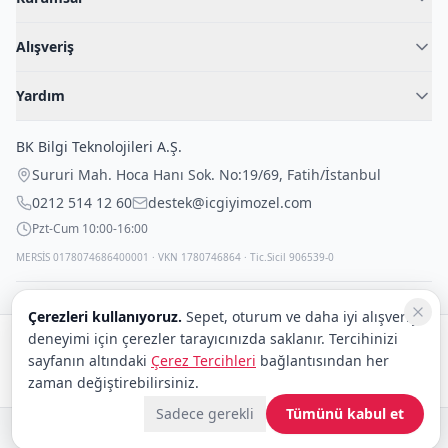
Hakkımızda
Alışveriş
Blog
Kadın İç Giyim
İç Giyim Rehberi
Yardım
Erkek İç Giyim
İletişim
Sıkça Sorulan Sorular
Fantazi İç Giyim
BK Bilgi Teknolojileri A.Ş.
İade Politikası
Çocuk İç Giyim
Sururi Mah. Hoca Hanı Sok. No:19/69
,
Fatih
/
İstanbul
Kargo Politikası
Outlet Fırsatları
0212 514 12 60
destek@icgiyimozel.com
Gizli Paketleme
Pzt-Cum 10:00-16:00
MERSİS 0178074686400001 · VKN 1780746864 · Tic.Sicil 906539-0
Çerezleri kullanıyoruz.
Sepet, oturum ve daha iyi alışveriş
deneyimi için çerezler tarayıcınızda saklanır. Tercihinizi
Güvenli alışveriş:
sayfanın altındaki
Çerez Tercihleri
bağlantısından her
Kargo:
DHL
eCommerce
zaman değiştirebilirsiniz.
Sadece gerekli
Tümünü kabul et
© 2008–2026 BK Bilgi Teknolojileri ve Ticaret A.Ş.
Telif Hakları
|
Tüketici Hakları ve Güvenli Alışveriş
|
Gizlilik İlkeleri ve Politikası
|