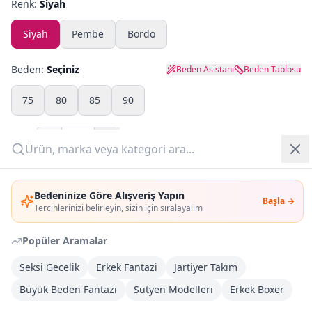
Renk:
Siyah
Yazlık Pijama
Siyah
Pembe
Bordo
Kampanyalar
Beden:
Seçiniz
Beden Asistanı
Beden Tablosu
Yeni Gelenler
75
80
85
90
OUTLET
Adet:
Giriş Yap
Sepete Ekle
Bedeninize Göre Alışveriş Yapın
Başla →
Üye Ol
Tercihlerinizi belirleyin, sizin için sıralayalım
Şimdi Al
Popüler Aramalar
Kargoya Teslim
DHL
Seksi Gecelik
Erkek Fantazi
Jartiyer Takım
Bayram tatili sonrasında kargolanacaktır
Büyük Beden Fantazi
Sütyen Modelleri
Erkek Boxer