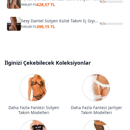
%
5
628,57 TL
968,47 TL
Sexy Dantel Sütyen Külot Takım İç Giyim Mor Merry See MS2404
%
5
390,15 TL
530,40 TL
İlginizi Çekebilecek Koleksiyonlar
Daha Fazla Fantezi Sütyen
Daha Fazla Fantezi Jartiyer
Takım Modelleri
Takım Modelleri