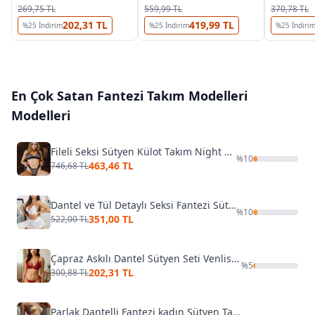
İzabel 13005
7016
269,75 TL
559,99 TL
370,78 TL
202,31 TL
419,99 TL
%
25
İndirim
%
25
İndirim
%
25
İndiri
En Çok Satan
Fantezi Takım Modelleri
Modelleri
Fileli Seksi Sütyen Külot Takım Night Light 3285
%
10
463,46 TL
746,68 TL
Dantel ve Tül Detaylı Seksi Fantezi Sütyen Etek Takım Venlisa V2702
%
10
351,00 TL
522,00 TL
Çapraz Askılı Dantel Sütyen Seti Venlisa V1703
%
5
202,31 TL
300,88 TL
Parlak Dantelli Fantezi kadın Sütyen Takım For Dreams 8411