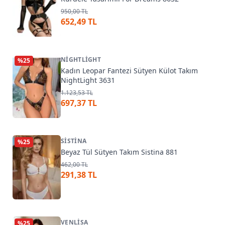
950,00 TL
652,49 TL
NIGHTLIGHT
%
25
Kadın Leopar Fantezi Sütyen Külot Takım
NightLight 3631
1.123,53 TL
697,37 TL
SISTINA
%
25
Beyaz Tül Sütyen Takım Sistina 881
462,00 TL
291,38 TL
VENLISA
%
25