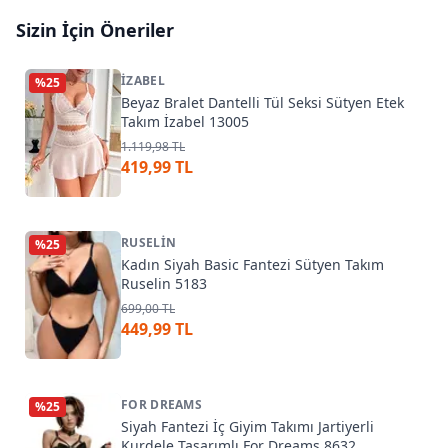
Sizin İçin Öneriler
İZABEL
%
25
Beyaz Bralet Dantelli Tül Seksi Sütyen Etek
Takım İzabel 13005
1.119,98 TL
419,99 TL
RUSELIN
%
25
Kadın Siyah Basic Fantezi Sütyen Takım
Ruselin 5183
699,00 TL
449,99 TL
FOR DREAMS
%
25
Siyah Fantezi İç Giyim Takımı Jartiyerli
Kurdele Tasarımlı For Dreams 8632