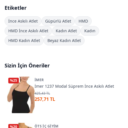
Etiketler
İnce Askılı Atlet
Güpürlü Atlet
HMD
HMD İnce Askılı Atlet
Kadın Atlet
Kadın
HMD Kadın Atlet
Beyaz Kadın Atlet
Sizin İçin Öneriler
İMER
%
25
İmer 1237 Modal Süprem İnce Askılı Atlet
425,43 TL
257,71 TL
ÖTS İÇ GIYIM
%
20