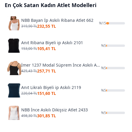
En Çok Satan
Kadın Atlet
Modelleri
NBB Bayan İp Askılı Ribana Atlet 662
%
15
232,55 TL
319,90 TL
Anıt Ribana Biyeli ip Askılı 2101
%
5
105,41 TL
153,00 TL
İmer 1237 Modal Süprem İnce Askılı Atlet
%
5
257,71 TL
425,43 TL
Anıt Likralı Biyeli ip Askılı 2119
%
5
151,60 TL
220,04 TL
NBB İnce Askılı Dikişsiz Atlet 2433
%
5
301,85 TL
498,30 TL