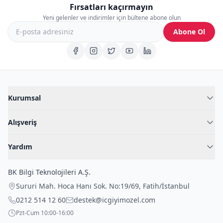
Fırsatları kaçırmayın
Yeni gelenler ve indirimler için bültene abone olun
Abone Ol
Kurumsal
Hakkımızda
Alışveriş
Blog
Kadın İç Giyim
İç Giyim Rehberi
Yardım
Erkek İç Giyim
İletişim
Sıkça Sorulan Sorular
Fantazi İç Giyim
BK Bilgi Teknolojileri A.Ş.
İade Politikası
Çocuk İç Giyim
Sururi Mah. Hoca Hanı Sok. No:19/69
,
Fatih
/
İstanbul
Kargo Politikası
Outlet Fırsatları
0212 514 12 60
destek@icgiyimozel.com
Gizli Paketleme
Pzt-Cum 10:00-16:00