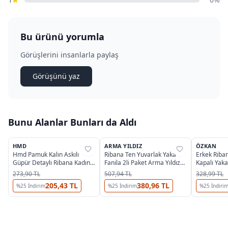
Bu ürünü yorumla
Görüşlerini insanlarla paylaş
Görüşünü yaz
Bunu Alanlar Bunları da Aldı
OUTLET
HMD
ARMA YILDIZ
ÖZKAN
%
38
%
28
%
48
Hmd Pamuk Kalın Askılı
Ribana Ten Yuvarlak Yaka
Erkek Riba
Güpür Detaylı Ribana Kadın
Fanila 2li Paket Arma Yıldız
Kapalı Yaka
Atlet 2001
3314 - 2 ADET
Fanila Özk
273,90 TL
507,94 TL
328,99 TL
205,43 TL
380,96 TL
%
25
İndirim
%
25
İndirim
%
25
İndiri