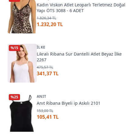
Kadın Viskon Atlet Leoparlı Terletmez Doğal
Yapı ÖTS 3088 - 6 ADET
1.826,34 TL
1.232,20 TL
İLKE
%
15
Likralı Ribana Sur Dantelli Atlet Beyaz İlke
2267
475,57 TL
341,37 TL
ANIT
%
25
Anıt Ribana Biyeli ip Askılı 2101
153,00 TL
105,41 TL