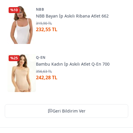
NBB
%
10
NBB Bayan İp Askılı Ribana Atlet 662
319,90 TL
232,55 TL
Q-EN
%
25
Bambu Kadın İp Askılı Atlet Q-En 700
356,63 TL
242,28 TL
Geri Bildirim Ver