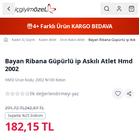
Ana içeriğe geç
İç Giyim
4+
Farklı Ürün
KARGO BEDAVA
Kategorileri
Kadın İç Giyim
Kadın Atlet
İnce Askılı Atlet
Bayan Ribana Güpürlü ip Askılı
Ana Sayfa
Kadın
Erkek
Bayan Ribana Güpürlü ip Askılı Atlet Hmd
2002
Çocuk
HMD
·
Ürün Kodu:
2002
·
%100 Koton
Fantazi
İlk değerlendirmeyi yaz
Büyük
Beden
291,72 TL
242,87 TL
Sepette %
25
İndirim
182,15 TL
Markalar
Plaj & Mayo