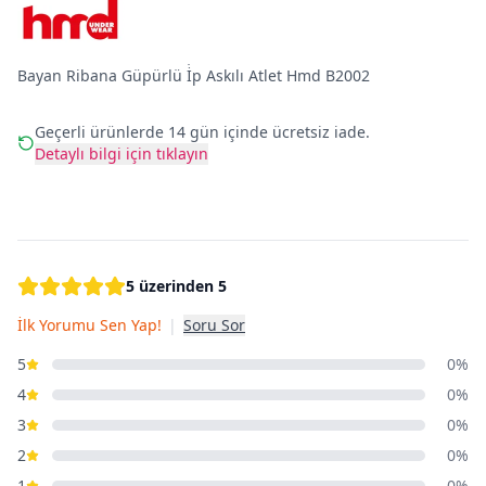
Bayan Ribana Güpürlü İ̇p Askılı Atlet Hmd B2002
Geçerli ürünlerde 14 gün içinde ücretsiz iade.
Detaylı bilgi için tıklayın
5 üzerinden 5
İlk Yorumu Sen Yap!
|
Soru Sor
5
0%
4
0%
3
0%
2
0%
1
0%