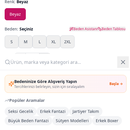
Renk:
Beyaz
Yazlık Pijama
Beyaz
Kampanyalar
Beden:
Seçiniz
Beden Asistanı
Beden Tablosu
Yeni Gelenler
S
M
L
XL
2XL
OUTLET
Adet:
Giriş Yap
Sepete Ekle
Bedeninize Göre Alışveriş Yapın
Başla →
Üye Ol
Tercihlerinizi belirleyin, sizin için sıralayalım
Şimdi Al
Popüler Aramalar
Kargoya Teslim
Şehir seçin
DHL
Seksi Gecelik
Erkek Fantazi
Jartiyer Takım
İlk iş günü kargoda
Büyük Beden Fantazi
Sütyen Modelleri
Erkek Boxer