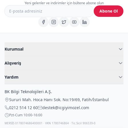
Yeni gelenler ve indirimler için bültene abone olun
Abone Ol
Kurumsal
Hakkımızda
Alışveriş
Blog
Kadın İç Giyim
İç Giyim Rehberi
Yardım
Erkek İç Giyim
İletişim
Sıkça Sorulan Sorular
Fantazi İç Giyim
BK Bilgi Teknolojileri A.Ş.
İade Politikası
Çocuk İç Giyim
Sururi Mah. Hoca Hanı Sok. No:19/69
,
Fatih
/
İstanbul
Kargo Politikası
Outlet Fırsatları
0212 514 12 60
destek@icgiyimozel.com
Gizli Paketleme
Pzt-Cum 10:00-16:00
MERSİS 0178074686400001 · VKN 1780746864 · Tic.Sicil 906539-0