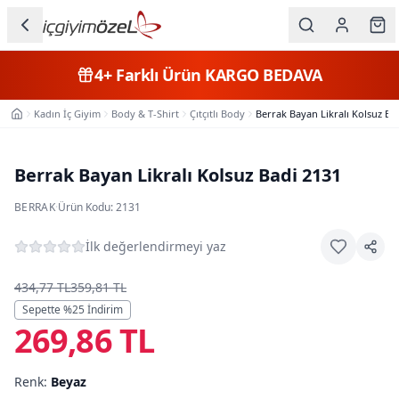
Ana içeriğe geç
İç Giyim
4+
Farklı Ürün
KARGO BEDAVA
Kategorileri
Kadın İç Giyim
Body & T-Shirt
Çıtçıtlı Body
Berrak Bayan Likralı Kolsuz Ba
Ana Sayfa
Kadın
Erkek
Berrak Bayan Likralı Kolsuz Badi 2131
Çocuk
BERRAK
·
Ürün Kodu:
2131
Fantazi
İlk değerlendirmeyi yaz
Büyük
434,77 TL
359,81 TL
Beden
Sepette %
25
İndirim
269,86 TL
Markalar
Renk:
Beyaz
Plaj & Mayo