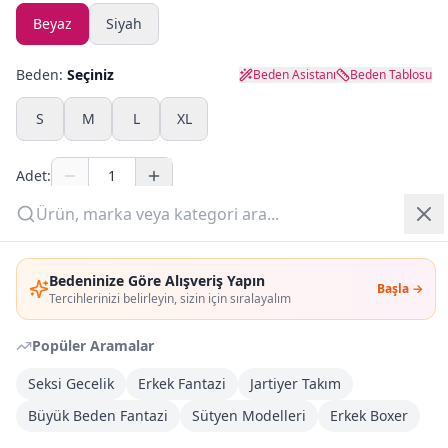
Beyaz
Siyah
Yazlık Pijama
Beden:
Seçiniz
Beden Asistanı
Beden Tablosu
Kampanyalar
S
M
L
XL
Yeni Gelenler
Adet:
OUTLET
Sepete Ekle
Giriş Yap
Bedeninize Göre Alışveriş Yapın
Şimdi Al
Başla →
Üye Ol
Tercihlerinizi belirleyin, sizin için sıralayalım
Popüler Aramalar
Kargoya Teslim
DHL
Bayram tatili sonrasında kargolanacaktır
Seksi Gecelik
Erkek Fantazi
Jartiyer Takım
Büyük Beden Fantazi
Sütyen Modelleri
Erkek Boxer
Kargo Bedava
3.000
TL veya
4
farklı ürün