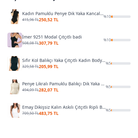
Kadın Pamuklu Penye Dik Yaka Kancalı Çıtçıtlı Body Özkan 0627
%
10
250,52 TL
415,96 TL
İmer 9251 Modal Çıtçıtlı badi
%
10
307,79 TL
508,08 TL
Sıfır Kol Balıkçı Yaka Çıtçıtlı Kadın Body Kota 6184
%
5
205,99 TL
329,58 TL
Penye Likralı Pamuklu Balıkçı Dik Yaka Uzun Kollu Kancalı Çıtçıtlı Örme Body Özkan 0614
%
5
282,07 TL
494,09 TL
Emay Dikişsiz Kalın Askılı Çıtçıtlı Ripli Body 1924
%
5
483,75 TL
709,50 TL