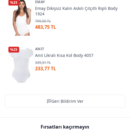
EMAY
%
25
Emay Dikişsiz Kalın Askılı Çıtçıtlı Ripli Body
1924
709,50 TL
483,75 TL
ANIT
%
25
Anıt Likralı Kısa Kol Body 4057
339,31 TL
233,77 TL
Geri Bildirim Ver
Fırsatları kaçırmayın