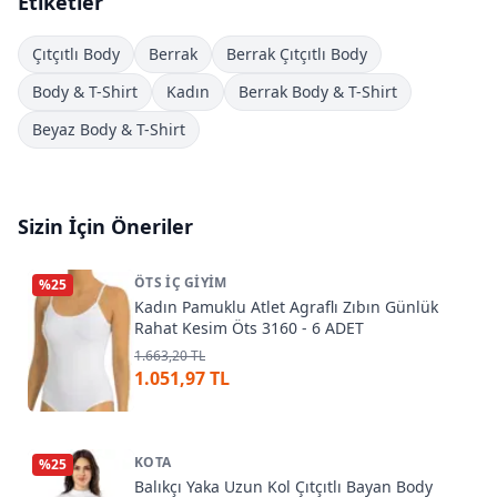
Etiketler
Çıtçıtlı Body
Berrak
Berrak Çıtçıtlı Body
Body & T-Shirt
Kadın
Berrak Body & T-Shirt
Beyaz Body & T-Shirt
Sizin İçin Öneriler
ÖTS İÇ GIYIM
%
25
Kadın Pamuklu Atlet Agraflı Zıbın Günlük
Rahat Kesim Öts 3160 - 6 ADET
1.663,20 TL
1.051,97 TL
KOTA
%
25
Balıkçı Yaka Uzun Kol Çıtçıtlı Bayan Body