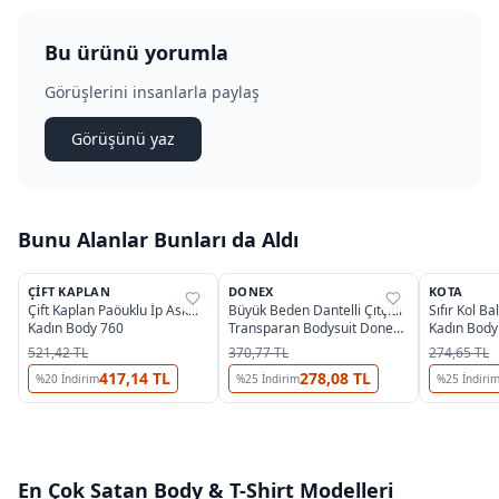
Bu ürünü yorumla
Görüşlerini insanlarla paylaş
Görüşünü yaz
Bunu Alanlar Bunları da Aldı
3
ÇIFT KAPLAN
DONEX
KOTA
%
35
%
46
%
37
Çift Kaplan Paöuklu İp Askılı
Büyük Beden Dantelli Çıtçıtlı
Sıfır Kol Bal
Kadın Body 760
Transparan Bodysuit Donex
Kadın Body
8020
521,42 TL
370,77 TL
274,65 TL
417,14 TL
278,08 TL
%
20
İndirim
%
25
İndirim
%
25
İndiri
En Çok Satan
Body & T-Shirt
Modelleri