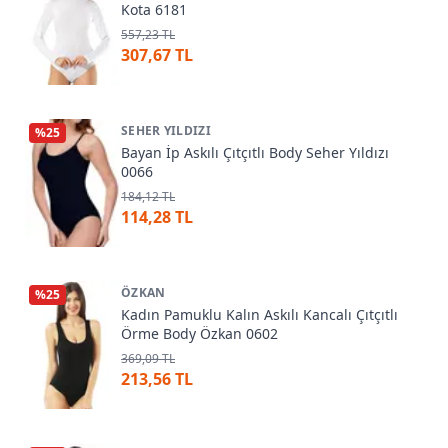
Kota 6181
557,23 TL
307,67 TL
SEHER YILDIZI
%
25
Bayan İp Askılı Çıtçıtlı Body Seher Yıldızı
0066
184,12 TL
114,28 TL
ÖZKAN
%
25
Kadın Pamuklu Kalın Askılı Kancalı Çıtçıtlı
Örme Body Özkan 0602
369,09 TL
213,56 TL