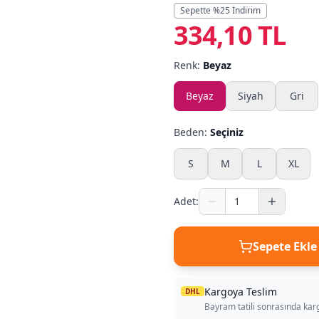
Sepette %
25
İndirim
334,10 TL
Renk:
Beyaz
Beyaz
Siyah
Gri
Beden:
Seçiniz
S
M
L
XL
Adet:
Sepete Ekle
Kargoya Teslim
DHL
Bayram tatili sonrasında kar