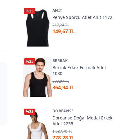
ANIT
%
25
Penye Sporcu Atlet Anıt 1172
217,24 TL
149,67 TL
BERRAK
%
25
Berrak Erkek Formalı Atlet
1030
587,97 TL
364,94 TL
DOREANSE
%
25
Doreanse Doğal Modal Erkek
Atlet 2255
1.037,70 TL
778,28 TL