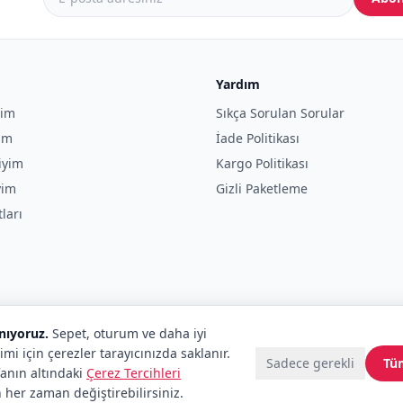
Yardım
yim
Sıkça Sorulan Sorular
yim
İade Politikası
iyim
Kargo Politikası
yim
Gizli Paketleme
tları
anıyoruz.
Sepet, oturum ve daha iyi
imi için çerezler tarayıcınızda saklanır.
Sadece gerekli
Tü
fanın altındaki
Çerez Tercihleri
 her zaman değiştirebilirsiniz.