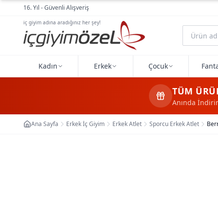
Ana içeriğe geç
16. Yıl - Güvenli Alışveriş
iç giyim adına aradığınız her şey!
Kadın
Erkek
Çocuk
Fanta
TÜM ÜRÜ
Anında İndir
Ana Sayfa
Erkek İç Giyim
Erkek Atlet
Sporcu Erkek Atlet
Ber