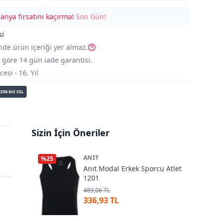
nya fırsatını kaçırma!
Son Gün!
si
nde ürün içeriği yer almaz.
göre 14 gün iade garantisi.
si · 16. Yıl
256-bit SSL
Sizin İçin Öneriler
ANIT
%
25
Anıt Modal Erkek Sporcu Atlet
1201
489,06 TL
336,93 TL