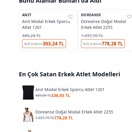
Bunu Alanlar Bunları da Aldı
2
3
OUTLET
ANIT
%
38
DOREANSE
%
25
Anıt Modal Erkek Sporcu
Doreanse Doğal Modal
Atlet 1201
Erkek Atlet 2255
449,24 TL
1.037,70 TL
303,24 TL
778,28 TL
%
25
İndirim
%
25
İndirim
En Çok Satan
Erkek Atlet
Modelleri
Anıt Modal Erkek Sporcu Atlet 1201
336,93 TL
489,06 TL
Doreanse Doğal Modal Erkek Atlet 2255
778,28 TL
1.037,70 TL