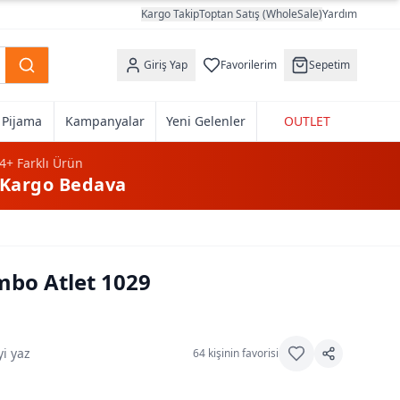
Kargo Takip
Toptan Satış (WholeSale)
Yardım
Giriş Yap
Favorilerim
Sepetim
k Pijama
Kampanyalar
Yeni Gelenler
OUTLET
4+
Farklı Ürün
Kargo Bedava
mbo Atlet 1029
i yaz
64
kişinin favorisi