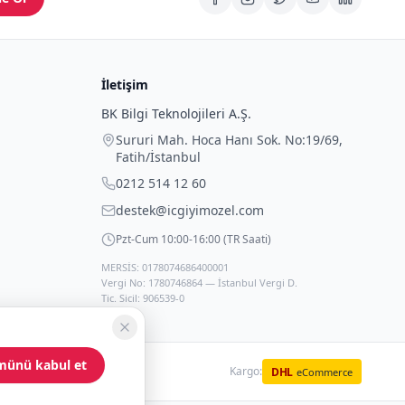
İletişim
BK Bilgi Teknolojileri A.Ş.
Sururi Mah. Hoca Hanı Sok. No:19/69
,
Fatih
/
İstanbul
0212 514 12 60
destek@icgiyimozel.com
Pzt-Cum 10:00-16:00 (TR Saati)
MERSİS: 0178074686400001
Vergi No: 1780746864 — İstanbul Vergi D.
Tic. Sicil: 906539-0
münü kabul et
Kargo:
DHL
eCommerce