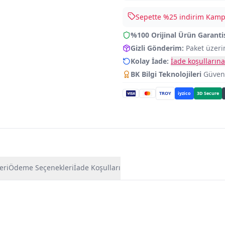
Sepette %
25
indirim Kampa
%100 Orijinal Ürün Garanti
Gizli Gönderim:
Paket üzeri
Kolay İade:
İade koşullarına
BK Bilgi Teknolojileri
Güvence
TROY
iyzico
3D Secure
eri
Ödeme Seçenekleri
İade Koşulları