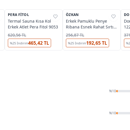
3
O
PERA FITOL
%
25
ÖZKAN
%
45
DO
%
Termal Sauna Kısa Kol
Erkek Pamuklu Penye
Don
Erkek Atlet Pera Fitol 9053
Ribana Esnek Rahat Sırtı
12
Çapraz Sporcu Rambo
620,56 TL
256,87 TL
371
Atlet Özkan 0058
465,42 TL
192,65 TL
%
25
İndirim
%
25
İndirim
%
%
10
%
10