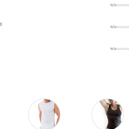
%
5
30
%
5
%
5