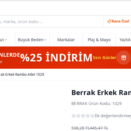
Bana Özel
zi
Büyük Beden
Markalar
Plaj & Mayo
Yazlı
%25
İNDİRİM
NLERDE
Son Günler
im
rak Erkek Rambo Atlet 1029
Berrak Erkek Ra
BERRAK
·
Ürün Kodu:
1029
İlk değerlendirmey
538,28 TL
445,47 TL