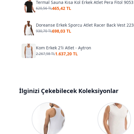
Termal Sauna Kısa Kol Erkek Atlet Pera Fitol 9053
465,42 TL
620,56 TL
Doreanse Erkek Sporcu Atlet Racer Back Vest 22
698,03 TL
930,70 TL
Kom Erkek 2'li Atlet - Aytron
1.637,20 TL
2.267,98 TL
İlginizi Çekebilecek Koleksiyonlar