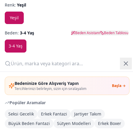
Renk:
Yeşil
Yazlık Pijama
Yeşil
Kampanyalar
Beden:
3-4 Yaş
Beden Asistanı
Beden Tablosu
Yeni Gelenler
3-4 Yaş
OUTLET
Son
4
adet kaldı!
Giriş Yap
Adet:
Bedeninize Göre Alışveriş Yapın
Başla →
Üye Ol
Tercihlerinizi belirleyin, sizin için sıralayalım
Sepete Ekle
Popüler Aramalar
Şimdi Al
Seksi Gecelik
Erkek Fantazi
Jartiyer Takım
Büyük Beden Fantazi
Sütyen Modelleri
Erkek Boxer
Kargoya Teslim
DHL