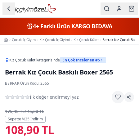
Ana içeriğe geç
İç Giyim
4+
Farklı Ürün
KARGO BEDAVA
Kategorileri
Çocuk İç Giyim
Kız Çocuk İç Giyimi
Kız Çocuk Külot
Berrak Kız Çocuk Baskı
Ana Sayfa
Kadın
Erkek
Kız Çocuk Külot
kategorisinde
En Çok İncelenen #5
Berrak Kız Çocuk Baskılı Boxer 2565
Çocuk
BERRAK
·
Ürün Kodu:
2565
Fantazi
İlk değerlendirmeyi yaz
Büyük
Beden
175,45 TL
145,20 TL
Sepette %
25
İndirim
108,90 TL
Markalar
Plaj & Mayo