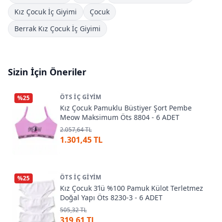
Kız Çocuk İç Giyimi
Çocuk
Berrak Kız Çocuk İç Giyimi
Sizin İçin Öneriler
ÖTS İÇ GIYIM
%
25
Kız Çocuk Pamuklu Büstiyer Şort Pembe
Meow Maksimum Öts 8804 - 6 ADET
2.057,64 TL
1.301,45 TL
ÖTS İÇ GIYIM
%
25
Kız Çocuk 3’lü %100 Pamuk Külot Terletmez
Doğal Yapı Öts 8230-3 - 6 ADET
505,32 TL
319,61 TL