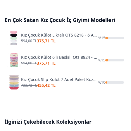
En Çok Satan
Kız Çocuk İç Giyimi
Modelleri
Kız Çocuk Külot Likralı ÖTS 8218 - 6 ADET
%
15
375,71 TL
594,00 TL
Kız Çocuk Külot 6'lı Baskılı Öts 8824 - 6 ADET
%
15
375,71 TL
594,00 TL
Kız Çocuk Slip Külot 7 Adet Paket Koza Biat KZ79500-30
%
10
455,42 TL
733,72 TL
İlginizi Çekebilecek Koleksiyonlar