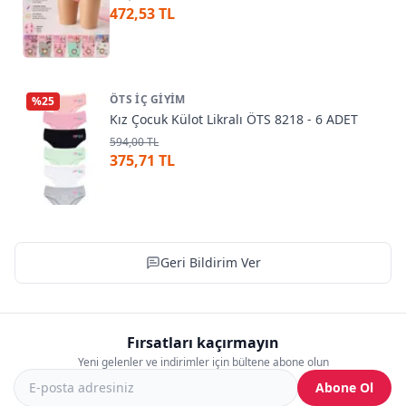
472,53 TL
ÖTS İÇ GIYIM
%
25
Kız Çocuk Külot Likralı ÖTS 8218 - 6 ADET
594,00 TL
375,71 TL
Geri Bildirim Ver
Fırsatları kaçırmayın
Yeni gelenler ve indirimler için bültene abone olun
Abone Ol