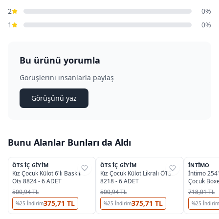
2
0%
1
0%
Bu ürünü yorumla
Görüşlerini insanlarla paylaş
Görüşünü yaz
Bunu Alanlar Bunları da Aldı
6
ÖTS İÇ GIYIM
ÖTS İÇ GIYIM
İNTIMO
%
37
%
37
%
38
Kız Çocuk Külot 6'lı Baskılı
Kız Çocuk Külot Likralı ÖTS
İntimo 2541
Öts 8824 - 6 ADET
8218 - 6 ADET
Çocuk Boxer
500,94 TL
500,94 TL
718,01 TL
375,71 TL
375,71 TL
%
25
İndirim
%
25
İndirim
%
25
İndiri