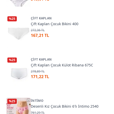
ÇIFT KAPLAN
%
25
Çift Kaplan Çocuk Bikini 400
272,36 TL
167,21 TL
ÇIFT KAPLAN
%
25
Çift Kaplan Çocuk Külot Ribana 675C
278,89 TL
171,22 TL
İNTIMO
%
25
Desenli Kız Çocuk Bikini 6'lı İntimo 2540
761,29 TL