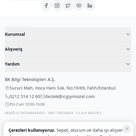
Kurumsal
Hakkımızda
Alışveriş
Blog
Kadın İç Giyim
İç Giyim Rehberi
Yardım
Erkek İç Giyim
İletişim
Sıkça Sorulan Sorular
Fantazi İç Giyim
BK Bilgi Teknolojileri A.Ş.
İade Politikası
Çocuk İç Giyim
Sururi Mah. Hoca Hanı Sok. No:19/69
,
Fatih
/
İstanbul
Kargo Politikası
Outlet Fırsatları
0212 514 12 60
destek@icgiyimozel.com
Gizli Paketleme
Pzt-Cum 10:00-16:00
MERSİS 0178074686400001 · VKN 1780746864 · Tic.Sicil 906539-0
Çerezleri kullanıyoruz.
Sepet, oturum ve daha iyi alışveriş