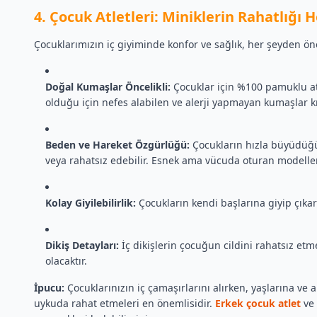
4. Çocuk Atletleri: Miniklerin Rahatlığı 
Çocuklarımızın iç giyiminde konfor ve sağlık, her şeyden öne
Doğal Kumaşlar Öncelikli:
Çocuklar için %100 pamuklu atle
olduğu için nefes alabilen ve alerji yapmayan kumaşlar kr
Beden ve Hareket Özgürlüğü:
Çocukların hızla büyüdüğünü
veya rahatsız edebilir. Esnek ama vücuda oturan modeller
Kolay Giyilebilirlik:
Çocukların kendi başlarına giyip çıkara
Dikiş Detayları:
İç dikişlerin çocuğun cildini rahatsız et
olacaktır.
İpucu:
Çocuklarınızın iç çamaşırlarını alırken, yaşlarına ve
uykuda rahat etmeleri en önemlisidir.
Erkek çocuk atlet
ve