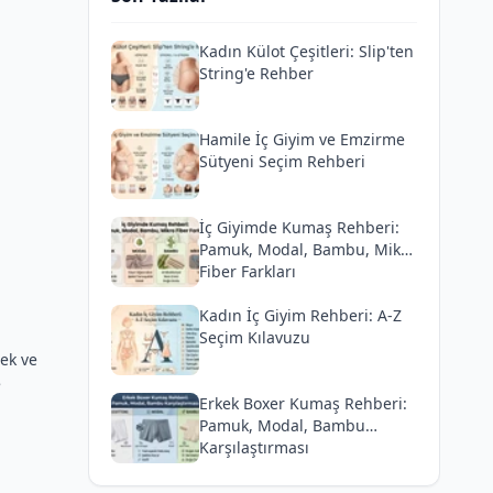
Kadın Külot Çeşitleri: Slip'ten
String'e Rehber
Hamile İç Giyim ve Emzirme
Sütyeni Seçim Rehberi
İç Giyimde Kumaş Rehberi:
Pamuk, Modal, Bambu, Mikro
Fiber Farkları
Kadın İç Giyim Rehberi: A-Z
Seçim Kılavuzu
cek ve
e
Erkek Boxer Kumaş Rehberi:
Pamuk, Modal, Bambu
Karşılaştırması