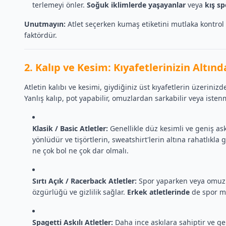
terlemeyi önler.
Soğuk iklimlerde yaşayanlar
veya
kış sp
Unutmayın:
Atlet seçerken kumaş etiketini mutlaka kontrol e
faktördür.
2. Kalıp ve Kesim: Kıyafetlerinizin Al
Atletin kalıbı ve kesimi, giydiğiniz üst kıyafetlerin üzeriniz
Yanlış kalıp, pot yapabilir, omuzlardan sarkabilir veya isten
Klasik / Basic Atletler:
Genellikle düz kesimli ve geniş ask
yönlüdür ve tişörtlerin, sweatshirt'lerin altına rahatlıkla 
ne çok bol ne çok dar olmalı.
Sırtı Açık / Racerback Atletler:
Spor yaparken veya omuzla
özgürlüğü ve gizlilik sağlar.
Erkek atletlerinde
de spor mo
Spagetti Askılı Atletler:
Daha ince askılara sahiptir ve g