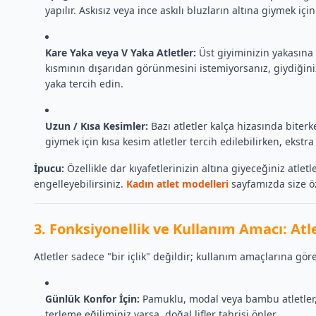
yapılır. Askısız veya ince askılı bluzların altına giymek için
Kare Yaka veya V Yaka Atletler:
Üst giyiminizin yakasına g
kısmının dışarıdan görünmesini istemiyorsanız, giydiğini
yaka tercih edin.
Uzun / Kısa Kesimler:
Bazı atletler kalça hizasında biterk
giymek için kısa kesim atletler tercih edilebilirken, ekstr
İpucu:
Özellikle dar kıyafetlerinizin altına giyeceğiniz atletl
engelleyebilirsiniz.
Kadın atlet modelleri
sayfamızda size öz
3. Fonksiyonellik ve Kullanım Amacı: Atle
Atletler sadece "bir içlik" değildir; kullanım amaçlarına göre f
Günlük Konfor İçin:
Pamuklu, modal veya bambu atletler, 
terleme eğiliminiz varsa, doğal lifler tahrişi önler.