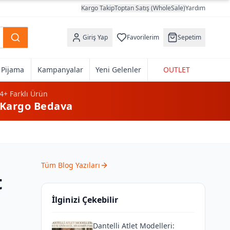
Kargo Takip
Toptan Satış (WholeSale)
Yardım
Giriş Yap
Favorilerim
Sepetim
k Pijama
Kampanyalar
Yeni Gelenler
OUTLET
4+
Farklı Ürün
Kargo Bedava
Tüm Blog Yazıları
t
İlginizi Çekebilir
Dantelli Atlet Modelleri: