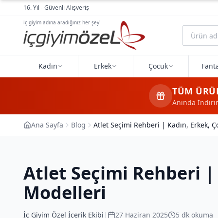
Ana içeriğe geç
16. Yıl - Güvenli Alışveriş
iç giyim adına aradığınız her şey!
Kadın
Erkek
Çocuk
Fanta
TÜM ÜRÜ
Anında İndir
Ana Sayfa
Blog
Atlet Seçimi Rehberi | Kadın, Erkek, Ç
Atlet Seçimi Rehberi |
Modelleri
İç Giyim Özel İçerik Ekibi
|
27 Haziran 2025
5
dk okuma