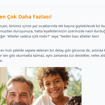
den Çok Daha Fazlası!
rçası, kimimiz içinse yaz sıcaklarında tek başına giyilebilecek bir kur
runuzdan duruşunuza, hatta kıyafetlerinizin üzerinizde nasıl durd
er "Atletler sadece içlik midir?" veya "Neden bazı atletler beni
a en hızlı şekilde sepete eklenen bir detay gibi görünse de, aslında
r ten gibi oturmakla kalmaz, aynı zamanda sizi destekler, nefes ald
r.