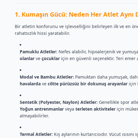
1. Kumaşın Gücü: Neden Her Atlet Aynı D
Bir atletin konforunu ve işlevselliğini belirleyen ilk ve en 
rahatsızlık hissi yaratabilir.
Pamuklu Atletler:
Nefes alabilir, hipoalerjenik ve yumuşa
olanlar
ve
çocuklar
için en güvenli seçenektir. Teri emer a
Modal ve Bambu Atletler:
Pamuktan daha yumuşak, daha e
havalarda
ve
ciltte pürüzsüz bir dokunuş arayanlar
için 
Sentetik (Polyester, Naylon) Atletler:
Genellikle spor atle
Yoğun antrenmanlar
veya
terleten aktiviteler
için mükem
almayabilirler.
Termal Atletler:
Kış aylarının kurtarıcısıdır. Vücut ısısını 