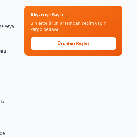
Alışverişe Başla
Binlerce ürün arasından seçim yapın,
eme veya
kargo bedava!
Ürünleri Keşfet
hip
lar.
 de