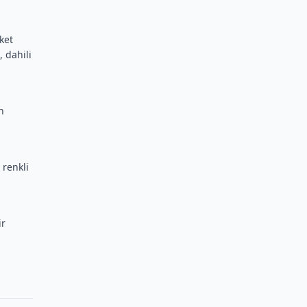
ket
, dahili
n
 renkli
ir