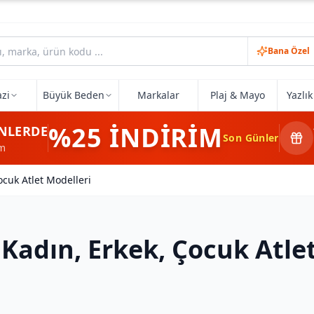
Bana Özel
zi
Büyük Beden
Markalar
Plaj & Mayo
Yazlı
%25
İNDİRİM
NLERDE
Son Günler
im
ocuk Atlet Modelleri
 Kadın, Erkek, Çocuk Atle