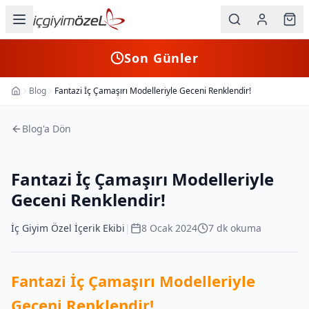
Ana içeriğe geç
İç Giyim
Son Günler
Kategorileri
Blog
Fantazi İç Çamaşırı Modelleriyle Geceni Renklendir!
Ana Sayfa
Kadın
Blog'a Dön
Erkek
Çocuk
Fantazi İç Çamaşırı Modelleriyle
Fantazi
Geceni Renklendir!
Büyük
İç Giyim Özel İçerik Ekibi
|
8 Ocak 2024
7
dk okuma
Beden
Fantazi İç Çamaşırı Modelleriyle
Markalar
Geceni Renklendir!
Plaj & Mayo