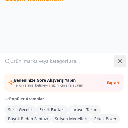
Yazlık Pijama
Kampanyalar
Yeni Gelenler
OUTLET
Giriş Yap
Bedeninize Göre Alışveriş Yapın
Başla →
Üye Ol
Tercihlerinizi belirleyin, sizin için sıralayalım
Popüler Aramalar
Fantazi iç çamaşırı, son yıllarda iç giyim sektöründe
Seksi Gecelik
Erkek Fantazi
Jartiyer Takım
popülerliğini artıran ve cesur kadınların tercihi haline gelen
Büyük Beden Fantazi
Sütyen Modelleri
Erkek Boxer
birçok farklı tarzı içerisinde barındıran bir giyim tarzıdır.
Fantazi iç çamaşırı alışverişinde dikkat edilmesi gereken