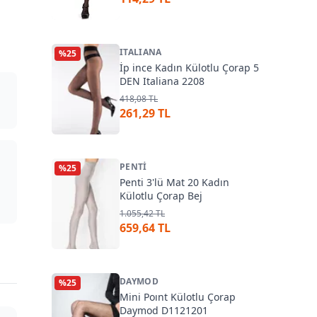
ITALIANA
%
25
İp ince Kadın Külotlu Çorap 5
DEN Italiana 2208
418,08 TL
261,29 TL
PENTI
%
25
Penti 3'lü Mat 20 Kadın
Külotlu Çorap Bej
1.055,42 TL
659,64 TL
DAYMOD
%
25
Mini Poınt Külotlu Çorap
Daymod D1121201