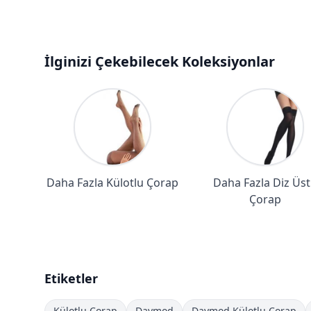
İlginizi Çekebilecek Koleksiyonlar
Daha Fazla Külotlu Çorap
Daha Fazla Diz Üs
Çorap
Etiketler
Külotlu Çorap
Daymod
Daymod Külotlu Çorap