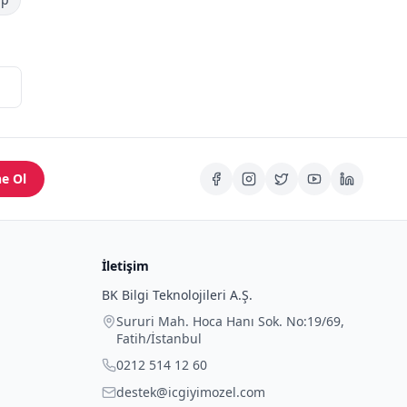
e Ol
İletişim
BK Bilgi Teknolojileri A.Ş.
Sururi Mah. Hoca Hanı Sok. No:19/69
,
Fatih
/
İstanbul
0212 514 12 60
destek@icgiyimozel.com