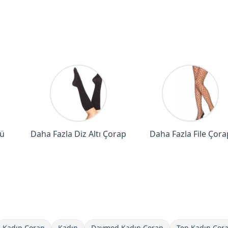
tü
Daha Fazla Diz Altı Çorap
Daha Fazla File Çora
Kadın Çorap
Kadın
Daymod Kadın Çorap
Ten Kadın Çor