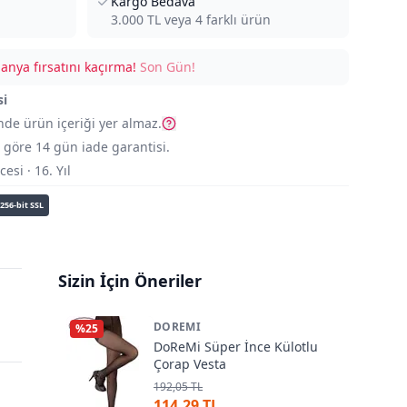
Kargo Bedava
3.000
TL veya
4
farklı ürün
nya fırsatını kaçırma!
Son Gün!
si
nde ürün içeriği yer almaz.
göre 14 gün iade garantisi.
si · 16. Yıl
256-bit SSL
Sizin İçin Öneriler
DOREMI
%
25
DoReMi Süper İnce Külotlu
Çorap Vesta
192,05 TL
114,29 TL