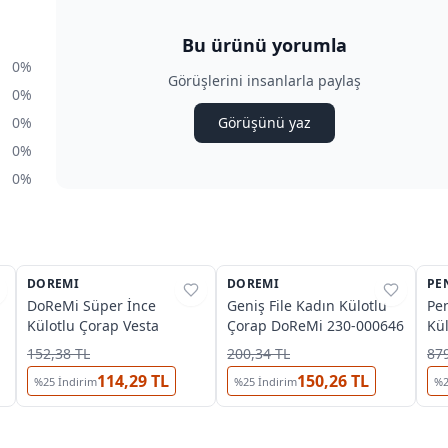
Bu ürünü yorumla
0%
Görüşlerini insanlarla paylaş
0%
0%
Görüşünü yaz
0%
0%
5
DOREMI
%
40
DOREMI
%
40
PE
%
DoReMi Süper İnce
Geniş File Kadın Külotlu
Pen
Külotlu Çorap Vesta
Çorap DoReMi 230-000646
Kül
152,38 TL
200,34 TL
879
114,29 TL
150,26 TL
%
25
İndirim
%
25
İndirim
%