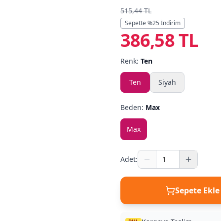
515,44 TL
Sepette %
25
İndirim
386,58 TL
Renk:
Ten
Ten
Siyah
Beden:
Max
Max
Adet:
Sepete Ekle