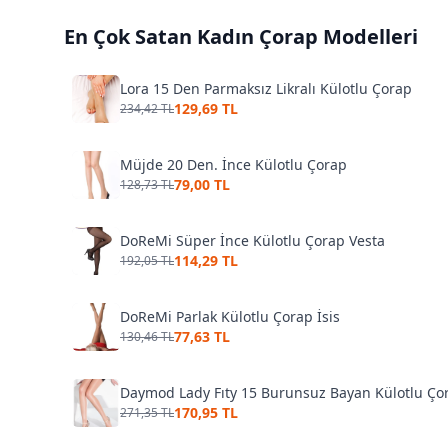
En Çok Satan
Kadın Çorap
Modelleri
Lora 15 Den Parmaksız Likralı Külotlu Çorap
129,69 TL
234,42 TL
Müjde 20 Den. İnce Külotlu Çorap
79,00 TL
128,73 TL
DoReMi Süper İnce Külotlu Çorap Vesta
114,29 TL
192,05 TL
DoReMi Parlak Külotlu Çorap İsis
77,63 TL
130,46 TL
Daymod Lady Fıty 15 Burunsuz Bayan Külotlu Ç
170,95 TL
271,35 TL