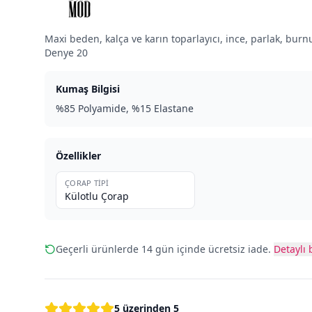
Maxi beden, kalça ve karın toparlayıcı, ince, parlak, burnu
Denye 20
Kumaş Bilgisi
%85 Polyamide, %15 Elastane
Özellikler
ÇORAP TIPI
Külotlu Çorap
Geçerli ürünlerde 14 gün içinde ücretsiz iade.
Detaylı b
5 üzerinden 5