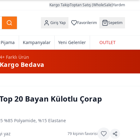
Kargo Takip
Toptan Satış (WholeSale)
Yardım
Giriş Yap
Favorilerim
Sepetim
k Pijama
Kampanyalar
Yeni Gelenler
OUTLET
4+
Farklı Ürün
Kargo Bedava
Top 20 Bayan Külotlu Çorap
05
·
%85 Polyamide, %15 Elastane
i yaz
79
kişinin favorisi