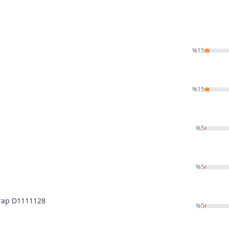
%
15
%
15
%
5
%
5
orap D1111128
%
5