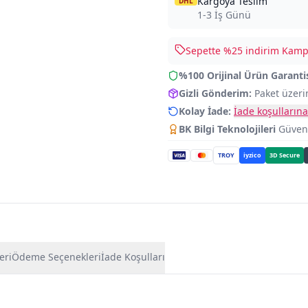
Kargoya Teslim
DHL
1-3 İş Günü
Sepette %
25
indirim Kampa
%100 Orijinal Ürün Garanti
Gizli Gönderim:
Paket üzeri
Kolay İade:
İade koşullarına
BK Bilgi Teknolojileri
Güvence
TROY
iyzico
3D Secure
eri
Ödeme Seçenekleri
İade Koşulları