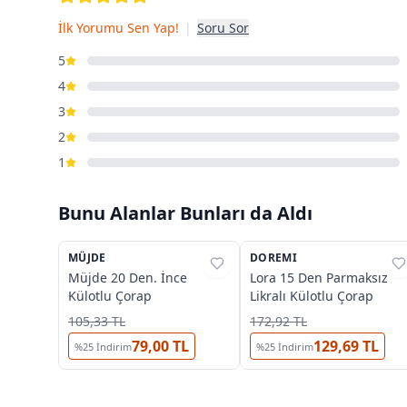
İlk Yorumu Sen Yap!
|
Soru Sor
5
4
3
2
1
Bunu Alanlar Bunları da Aldı
6
2
MÜJDE
%
39
DOREMI
%
45
Müjde 20 Den. İnce
Lora 15 Den Parmaksız
Külotlu Çorap
Likralı Külotlu Çorap
105,33 TL
172,92 TL
79,00 TL
129,69 TL
%
25
İndirim
%
25
İndirim