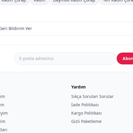
Geri Bildirim Ver
Abon
Yardım
yim
Sıkça Sorulan Sorular
yim
İade Politikası
iyim
Kargo Politikası
yim
Gizli Paketleme
tları