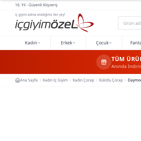
Ana içeriğe geç
16. Yıl - Güvenli Alışveriş
iç giyim adına aradığınız her şey!
Kadın
Erkek
Çocuk
Fanta
TÜM ÜRÜ
Anında İndir
Ana Sayfa
Kadın İç Giyim
Kadın Çorap
Külotlu Çorap
Daymod