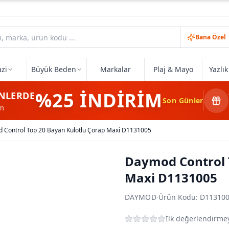
Bana Özel
zi
Büyük Beden
Markalar
Plaj & Mayo
Yazlı
%25
İNDİRİM
NLERDE
Son Günler
im
 Control Top 20 Bayan Külotlu Çorap Maxi D1131005
Daymod Control 
Maxi D1131005
DAYMOD
·
Ürün Kodu:
D11310
İlk değerlendirmey