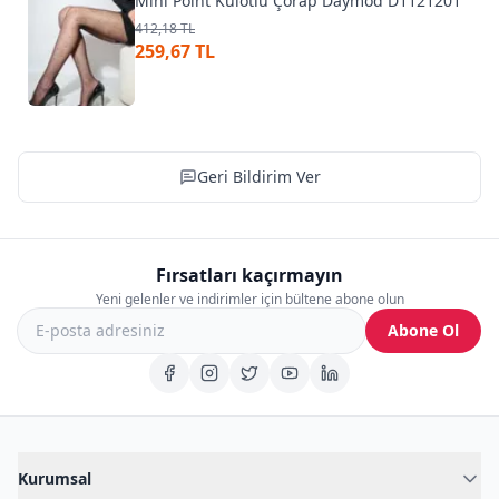
Mini Poınt Külotlu Çorap Daymod D1121201
412,18 TL
259,67 TL
Geri Bildirim Ver
Fırsatları kaçırmayın
Yeni gelenler ve indirimler için bültene abone olun
Abone Ol
Kurumsal