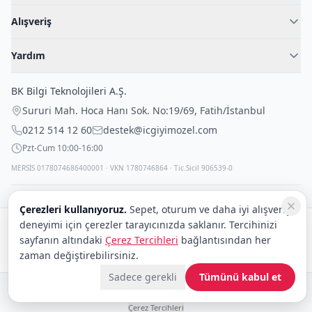
Hakkımızda
Alışveriş
Blog
Kadın İç Giyim
İç Giyim Rehberi
Yardım
Erkek İç Giyim
İletişim
Sıkça Sorulan Sorular
Fantazi İç Giyim
BK Bilgi Teknolojileri A.Ş.
İade Politikası
Çocuk İç Giyim
Sururi Mah. Hoca Hanı Sok. No:19/69
,
Fatih
/
İstanbul
Kargo Politikası
Outlet Fırsatları
0212 514 12 60
destek@icgiyimozel.com
Gizli Paketleme
Pzt-Cum 10:00-16:00
MERSİS 0178074686400001 · VKN 1780746864 · Tic.Sicil 906539-0
Çerezleri kullanıyoruz.
Sepet, oturum ve daha iyi alışveriş
deneyimi için çerezler tarayıcınızda saklanır. Tercihinizi
Güvenli alışveriş:
sayfanın altındaki
Çerez Tercihleri
bağlantısından her
Kargo:
DHL
eCommerce
zaman değiştirebilirsiniz.
Sadece gerekli
Tümünü kabul et
© 2008–2026 BK Bilgi Teknolojileri ve Ticaret A.Ş.
Telif Hakları
|
Tüketici Hakları ve Güvenli Alışveriş
|
Gizlilik İlkeleri ve Politikası
|
Çerez Tercihleri