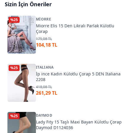
Sizin İçin Öneriler
MIORRE
%
25
Miorre Elis 15 Den Likralı Parlak Külotlu
Çorap
175,08 TL
104,18 TL
ITALIANA
%
25
İp ince Kadın Külotlu Çorap 5 DEN Italiana
2208
418,08 TL
261,29 TL
DAYMOD
%
25
Lady Fıty 15 Taşlı Maxi Bayan Külotlu Çorap
Daymod D1124036