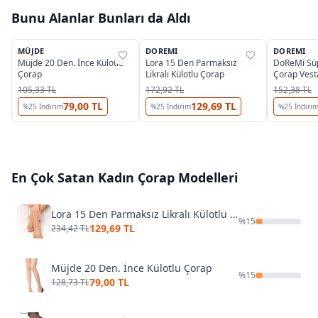
Bunu Alanlar Bunları da Aldı
6
2
MÜJDE
DOREMI
DOREMI
%
39
%
45
%
40
Müjde 20 Den. İnce Külotlu
Lora 15 Den Parmaksız
DoReMi Süp
Çorap
Likralı Külotlu Çorap
Çorap Vest
105,33 TL
172,92 TL
152,38 TL
79,00 TL
129,69 TL
%
25
İndirim
%
25
İndirim
%
25
İndiri
En Çok Satan
Kadın Çorap
Modelleri
Lora 15 Den Parmaksız Likralı Külotlu Çorap
%
15
129,69 TL
234,42 TL
Müjde 20 Den. İnce Külotlu Çorap
%
15
79,00 TL
128,73 TL