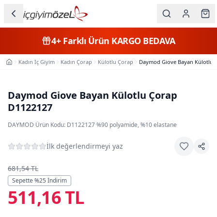
Ana içeriğe geç
İç Giyim
4+
Farklı Ürün
KARGO BEDAVA
Kategorileri
Kadın İç Giyim
Kadın Çorap
Külotlu Çorap
Daymod Giove Bayan Külotlu 
Ana Sayfa
Kadın
Erkek
Daymod Giove Bayan Külotlu Çorap
D1122127
Çocuk
DAYMOD
·
Ürün Kodu:
D1122127
·
%90 polyamide, %10 elastane
Fantazi
İlk değerlendirmeyi yaz
Büyük
Beden
681,54 TL
Sepette %
25
İndirim
511,16 TL
Markalar
Plaj & Mayo