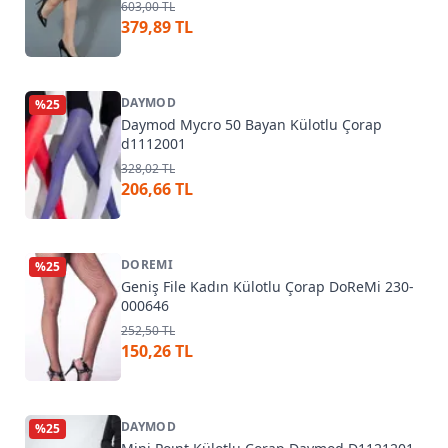
603,00 TL
379,89 TL
DAYMOD
%
25
Daymod Mycro 50 Bayan Külotlu Çorap
d1112001
328,02 TL
206,66 TL
DOREMI
%
25
Geniş File Kadın Külotlu Çorap DoReMi 230-
000646
252,50 TL
150,26 TL
DAYMOD
%
25