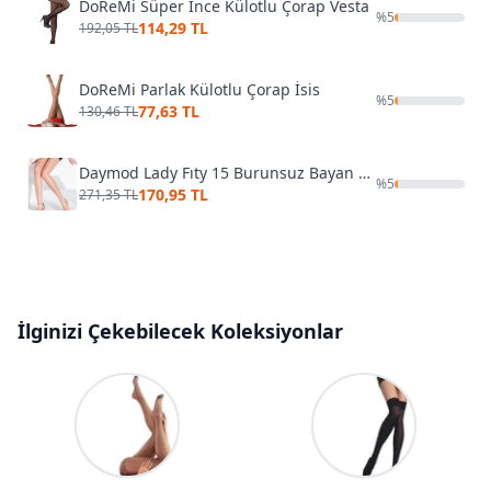
DoReMi Süper İnce Külotlu Çorap Vesta
%
5
114,29 TL
192,05 TL
DoReMi Parlak Külotlu Çorap İsis
%
5
77,63 TL
130,46 TL
Daymod Lady Fıty 15 Burunsuz Bayan Külotlu Çorap D1111128
%
5
170,95 TL
271,35 TL
İlginizi Çekebilecek Koleksiyonlar