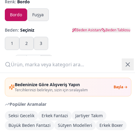
Renk:
Bordo
Yazlık Pijama
Bordo
Fuşya
Kampanyalar
Beden:
Seçiniz
Beden Asistanı
Beden Tablosu
Yeni Gelenler
1
2
3
OUTLET
Adet:
Giriş Yap
Sepete Ekle
Bedeninize Göre Alışveriş Yapın
Başla →
Üye Ol
Tercihlerinizi belirleyin, sizin için sıralayalım
Şimdi Al
Popüler Aramalar
Kargoya Teslim
DHL
Seksi Gecelik
Erkek Fantazi
Jartiyer Takım
1-3 İş Günü
Büyük Beden Fantazi
Sütyen Modelleri
Erkek Boxer