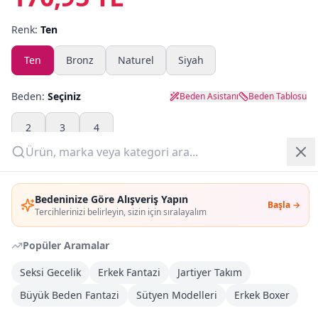
Renk:
Ten
Yazlık Pijama
Ten
Bronz
Naturel
Siyah
Kampanyalar
Yeni Gelenler
Beden:
Seçiniz
Beden Asistanı
Beden Tablosu
OUTLET
2
3
4
Adet:
Giriş Yap
Bedeninize Göre Alışveriş Yapın
Başla →
Üye Ol
Sepete Ekle
Tercihlerinizi belirleyin, sizin için sıralayalım
Popüler Aramalar
Şimdi Al
Seksi Gecelik
Erkek Fantazi
Jartiyer Takım
Büyük Beden Fantazi
Kargoya Teslim
Sütyen Modelleri
Erkek Boxer
DHL
1-3 İş Günü