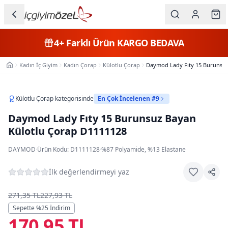
Ana içeriğe geç
İç Giyim
4+
Farklı Ürün
KARGO BEDAVA
Kategorileri
Kadın İç Giyim
Kadın Çorap
Külotlu Çorap
Daymod Lady Fıty 15 Burunsuz
Ana Sayfa
Kadın
Erkek
Külotlu Çorap
kategorisinde
En Çok İncelenen #9
Daymod Lady Fıty 15 Burunsuz Bayan
Çocuk
Külotlu Çorap D1111128
Fantazi
DAYMOD
·
Ürün Kodu:
D1111128
·
%87 Polyamide, %13 Elastane
Büyük
İlk değerlendirmeyi yaz
Beden
271,35 TL
227,93 TL
Markalar
Sepette %
25
İndirim
170,95 TL
Plaj & Mayo