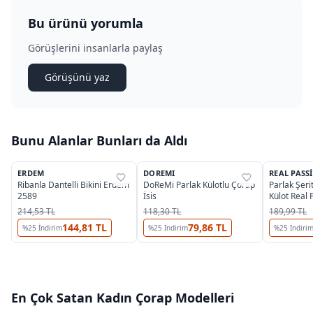
Bu ürünü yorumla
Görüşlerini insanlarla paylaş
Görüşünü yaz
Bunu Alanlar Bunları da Aldı
8
OUTLET
OUTLET
ERDEM
DOREMI
REAL PASS
%
87
%
46
%
38
Ribanla Dantelli Bikini Erdem
DoReMi Parlak Külotlu Çorap
Parlak Şeri
2589
İsis
Külot Real
214,53 TL
118,30 TL
189,99 TL
144,81 TL
79,86 TL
%
25
İndirim
%
25
İndirim
%
25
İndiri
En Çok Satan
Kadın Çorap
Modelleri