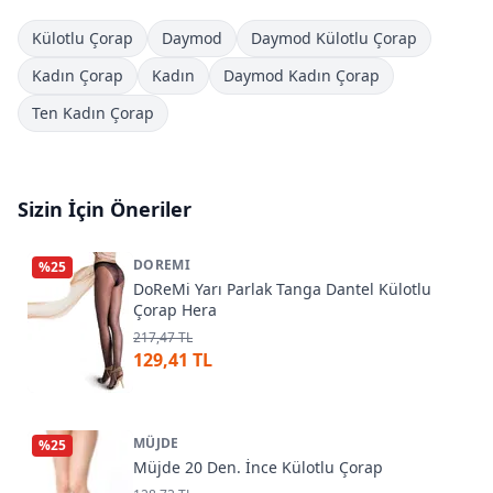
Külotlu Çorap
Daymod
Daymod Külotlu Çorap
Kadın Çorap
Kadın
Daymod Kadın Çorap
Ten Kadın Çorap
Sizin İçin Öneriler
DOREMI
%
25
DoReMi Yarı Parlak Tanga Dantel Külotlu
Çorap Hera
217,47 TL
129,41 TL
MÜJDE
%
25
Müjde 20 Den. İnce Külotlu Çorap