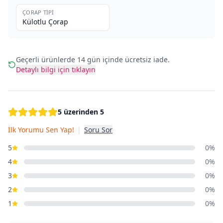
ÇORAP TIPI
Külotlu Çorap
Geçerli ürünlerde 14 gün içinde ücretsiz iade.
Detaylı bilgi için tıklayın
5 üzerinden 5
İlk Yorumu Sen Yap!
|
Soru Sor
5
0%
4
0%
3
0%
2
0%
1
0%