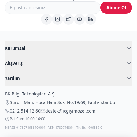
Abone Ol
Kurumsal
Hakkımızda
Alışveriş
Blog
Kadın İç Giyim
İç Giyim Rehberi
Yardım
Erkek İç Giyim
İletişim
Sıkça Sorulan Sorular
Fantazi İç Giyim
BK Bilgi Teknolojileri A.Ş.
İade Politikası
Çocuk İç Giyim
Sururi Mah. Hoca Hanı Sok. No:19/69
,
Fatih
/
İstanbul
Kargo Politikası
Outlet Fırsatları
0212 514 12 60
destek@icgiyimozel.com
Gizli Paketleme
Pzt-Cum 10:00-16:00
MERSİS 0178074686400001 · VKN 1780746864 · Tic.Sicil 906539-0