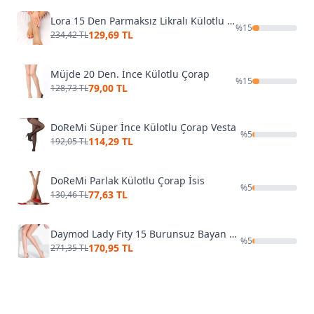
Lora 15 Den Parmaksız Likralı Külotlu Çorap
%
15
129,69 TL
234,42 TL
Müjde 20 Den. İnce Külotlu Çorap
%
15
79,00 TL
128,73 TL
DoReMi Süper İnce Külotlu Çorap Vesta
%
5
114,29 TL
192,05 TL
DoReMi Parlak Külotlu Çorap İsis
%
5
77,63 TL
130,46 TL
Daymod Lady Fıty 15 Burunsuz Bayan Külotlu Çorap D1111128
%
5
170,95 TL
271,35 TL