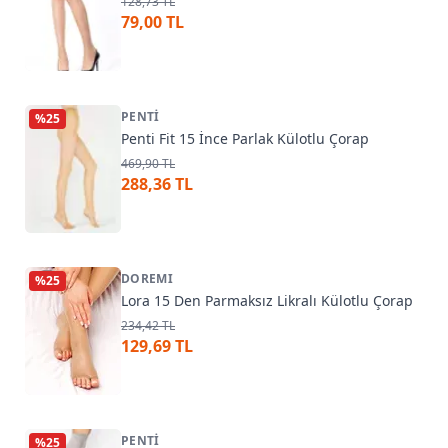
128,73 TL
79,00 TL
PENTI
%
25
Penti Fit 15 İnce Parlak Külotlu Çorap
469,90 TL
288,36 TL
DOREMI
%
25
Lora 15 Den Parmaksız Likralı Külotlu Çorap
234,42 TL
129,69 TL
PENTI
%
25