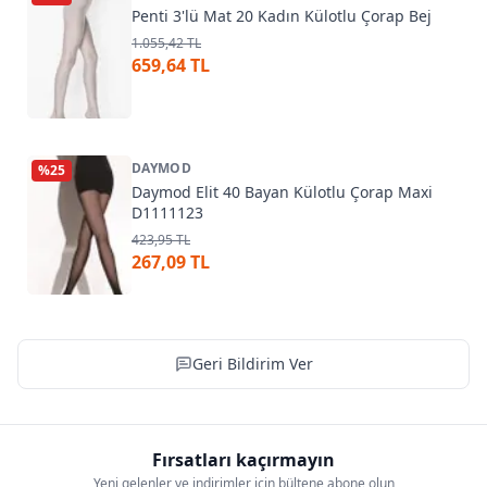
Penti 3'lü Mat 20 Kadın Külotlu Çorap Bej
1.055,42 TL
659,64 TL
DAYMOD
%
25
Daymod Elit 40 Bayan Külotlu Çorap Maxi
D1111123
423,95 TL
267,09 TL
Geri Bildirim Ver
Fırsatları kaçırmayın
Yeni gelenler ve indirimler için bültene abone olun