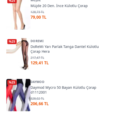
MÜJDE
%
25
Müjde 20 Den. İnce Külotlu Çorap
128,73 TL
79,00 TL
DOREMI
%
25
DoReMi Yarı Parlak Tanga Dantel Külotlu
Çorap Hera
217,47 TL
129,41 TL
DAYMOD
%
25
Daymod Mycro 50 Bayan Külotlu Çorap
d1112001
328,02 TL
206,66 TL