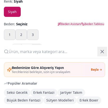
Renk:
Siyah
Yazlık Pijama
Siyah
Kampanyalar
Beden:
Seçiniz
Beden Asistanı
Beden Tablosu
Yeni Gelenler
1
2
3
OUTLET
Adet:
Giriş Yap
Sepete Ekle
Bedeninize Göre Alışveriş Yapın
Başla →
Üye Ol
Tercihlerinizi belirleyin, sizin için sıralayalım
Şimdi Al
Popüler Aramalar
Kargoya Teslim
DHL
Seksi Gecelik
Erkek Fantazi
Jartiyer Takım
1-3 İş Günü
Büyük Beden Fantazi
Sütyen Modelleri
Erkek Boxer