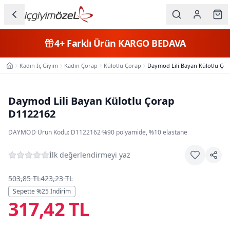
Ana içeriğe geç
İç Giyim
4+
Farklı Ürün
KARGO BEDAVA
Kategorileri
Kadın İç Giyim
Kadın Çorap
Külotlu Çorap
Daymod Lili Bayan Külotlu Ço
Ana Sayfa
Kadın
Erkek
Daymod Lili Bayan Külotlu Çorap
D1122162
Çocuk
DAYMOD
·
Ürün Kodu:
D1122162
·
%90 polyamide, %10 elastane
Fantazi
İlk değerlendirmeyi yaz
Büyük
Beden
503,85 TL
423,23 TL
Sepette %
25
İndirim
317,42 TL
Markalar
Plaj & Mayo