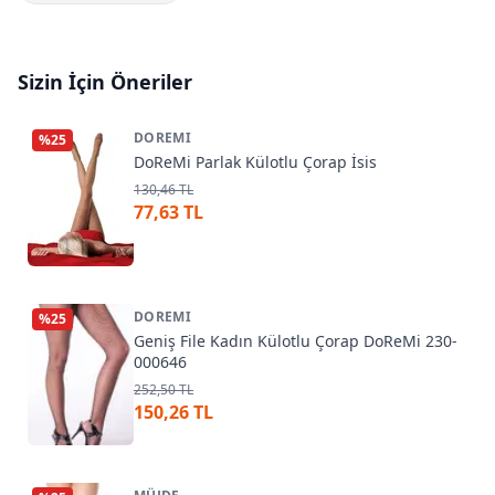
Sizin İçin Öneriler
DOREMI
%
25
DoReMi Parlak Külotlu Çorap İsis
130,46 TL
77,63 TL
DOREMI
%
25
Geniş File Kadın Külotlu Çorap DoReMi 230-
000646
252,50 TL
150,26 TL