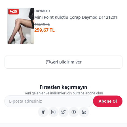
DAYMOD
%
25
Mini Poınt Külotlu Çorap Daymod D1121201
412,18 TL
259,67 TL
Geri Bildirim Ver
Fırsatları kaçırmayın
Yeni gelenler ve indirimler için bültene abone olun
Abone Ol