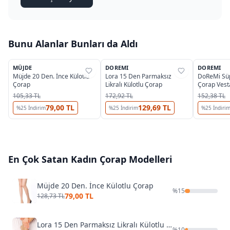
Bunu Alanlar Bunları da Aldı
MÜJDE
DOREMI
DOREMI
%
39
%
45
%
40
Müjde 20 Den. İnce Külotlu
Lora 15 Den Parmaksız
DoReMi Süp
Çorap
Likralı Külotlu Çorap
Çorap Vest
105,33 TL
172,92 TL
152,38 TL
79,00 TL
129,69 TL
%
25
İndirim
%
25
İndirim
%
25
İndiri
En Çok Satan
Kadın Çorap
Modelleri
Müjde 20 Den. İnce Külotlu Çorap
%
15
79,00 TL
128,73 TL
Lora 15 Den Parmaksız Likralı Külotlu Çorap
%
10