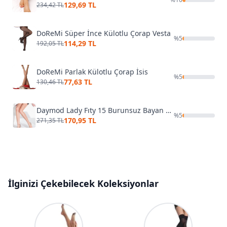
129,69 TL
234,42 TL
DoReMi Süper İnce Külotlu Çorap Vesta
%
5
114,29 TL
192,05 TL
DoReMi Parlak Külotlu Çorap İsis
%
5
77,63 TL
130,46 TL
Daymod Lady Fıty 15 Burunsuz Bayan Külotlu Çorap D1111128
%
5
170,95 TL
271,35 TL
İlginizi Çekebilecek Koleksiyonlar