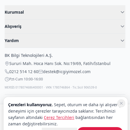
Kurumsal
Hakkımızda
Alışveriş
Blog
Kadın İç Giyim
İç Giyim Rehberi
Yardım
Erkek İç Giyim
İletişim
Sıkça Sorulan Sorular
Fantazi İç Giyim
BK Bilgi Teknolojileri A.Ş.
İade Politikası
Çocuk İç Giyim
Sururi Mah. Hoca Hanı Sok. No:19/69
,
Fatih
/
İstanbul
Kargo Politikası
Outlet Fırsatları
0212 514 12 60
destek@icgiyimozel.com
Gizli Paketleme
Pzt-Cum 10:00-16:00
MERSİS 0178074686400001 · VKN 1780746864 · Tic.Sicil 906539-0
Çerezleri kullanıyoruz.
Sepet, oturum ve daha iyi alışveriş
deneyimi için çerezler tarayıcınızda saklanır. Tercihinizi
Güvenli alışveriş:
sayfanın altındaki
Çerez Tercihleri
bağlantısından her
Kargo:
DHL
eCommerce
zaman değiştirebilirsiniz.