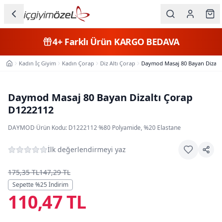
Ana içeriğe geç
İç Giyim
4+
Farklı Ürün
KARGO BEDAVA
Kategorileri
Kadın İç Giyim
Kadın Çorap
Diz Altı Çorap
Daymod Masaj 80 Bayan Dizalt
Ana Sayfa
Kadın
Erkek
Daymod Masaj 80 Bayan Dizaltı Çorap
D1222112
Çocuk
DAYMOD
·
Ürün Kodu:
D1222112
·
%80 Polyamide, %20 Elastane
Fantazi
İlk değerlendirmeyi yaz
Büyük
Beden
175,35 TL
147,29 TL
Sepette %
25
İndirim
110,47 TL
Markalar
Plaj & Mayo