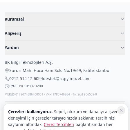
Kurumsal
Hakkımızda
Alışveriş
Blog
Kadın İç Giyim
İç Giyim Rehberi
Yardım
Erkek İç Giyim
İletişim
Sıkça Sorulan Sorular
Fantazi İç Giyim
BK Bilgi Teknolojileri A.Ş.
İade Politikası
Çocuk İç Giyim
Sururi Mah. Hoca Hanı Sok. No:19/69
,
Fatih
/
İstanbul
Kargo Politikası
Outlet Fırsatları
0212 514 12 60
destek@icgiyimozel.com
Gizli Paketleme
Pzt-Cum 10:00-16:00
MERSİS 0178074686400001 · VKN 1780746864 · Tic.Sicil 906539-0
Çerezleri kullanıyoruz.
Sepet, oturum ve daha iyi alışveriş
deneyimi için çerezler tarayıcınızda saklanır. Tercihinizi
Güvenli alışveriş:
sayfanın altındaki
Çerez Tercihleri
bağlantısından her
Kargo:
DHL
eCommerce