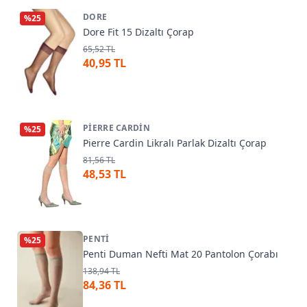
DORE
%
25
Dore Fit 15 Dizaltı Çorap
65,52 TL
40,95 TL
PIERRE CARDIN
%
25
Pierre Cardin Likralı Parlak Dizaltı Çorap
81,56 TL
48,53 TL
PENTI
%
25
Penti Duman Nefti Mat 20 Pantolon Çorabı
138,94 TL
84,36 TL