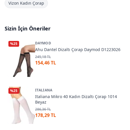
Vizon Kadın Çorap
Sizin İçin Öneriler
DAYMOD
%
25
Ahu Dantel Dizaltı Çorap Daymod D1223026
245,18 TL
154,46 TL
ITALIANA
%
25
Italiana Mikro 40 Kadın Dizaltı Çorap 1014
Beyaz
286,36 TL
178,29 TL