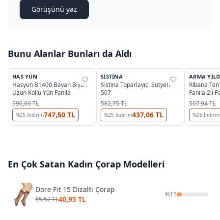
Görüşünü yaz
Bunu Alanlar Bunları da Aldı
2
3
HAS YÜN
SISTINA
ARMA YILD
%
46
%
37
%
28
Hasyün B1400 Bayan Biyeli
Sistina Toparlayıcı Sütyen
Ribana Ten
Uzun Kollu Yün Fanila
507
Fanila 2li 
3314 - 2 A
996,66 TL
582,75 TL
507,94 TL
747,50 TL
437,06 TL
%
25
İndirim
%
25
İndirim
%
25
İndiri
En Çok Satan
Kadın Çorap
Modelleri
Dore Fit 15 Dizaltı Çorap
%
15
40,95 TL
65,52 TL