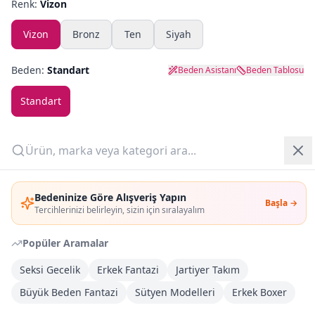
Renk:
Vizon
Yazlık Pijama
Vizon
Bronz
Ten
Siyah
Kampanyalar
Beden:
Standart
Beden Asistanı
Beden Tablosu
Yeni Gelenler
Standart
OUTLET
Adet:
Giriş Yap
Sepete Ekle
Bedeninize Göre Alışveriş Yapın
Başla →
Üye Ol
Tercihlerinizi belirleyin, sizin için sıralayalım
Şimdi Al
Popüler Aramalar
Seksi Gecelik
Kargoya Teslim
Erkek Fantazi
Jartiyer Takım
DHL
1-3 İş Günü
Büyük Beden Fantazi
Sütyen Modelleri
Erkek Boxer