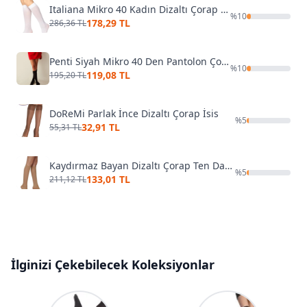
Italiana Mikro 40 Kadın Dizaltı Çorap 1014 Beyaz
%
10
178,29 TL
286,36 TL
Penti Siyah Mikro 40 Den Pantolon Çorabı
%
10
119,08 TL
195,20 TL
DoReMi Parlak İnce Dizaltı Çorap İsis
%
5
32,91 TL
55,31 TL
Kaydırmaz Bayan Dizaltı Çorap Ten Daymod D1212017
%
5
133,01 TL
211,12 TL
İlginizi Çekebilecek Koleksiyonlar