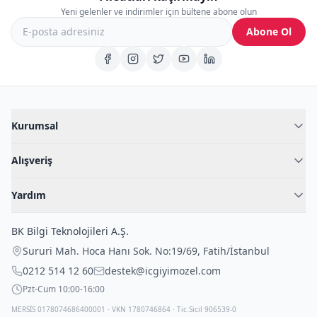
Yeni gelenler ve indirimler için bültene abone olun
Abone Ol
Kurumsal
Hakkımızda
Alışveriş
Blog
Kadın İç Giyim
İç Giyim Rehberi
Yardım
Erkek İç Giyim
İletişim
Sıkça Sorulan Sorular
Fantazi İç Giyim
BK Bilgi Teknolojileri A.Ş.
İade Politikası
Çocuk İç Giyim
Sururi Mah. Hoca Hanı Sok. No:19/69
,
Fatih
/
İstanbul
Kargo Politikası
Outlet Fırsatları
0212 514 12 60
destek@icgiyimozel.com
Gizli Paketleme
Pzt-Cum 10:00-16:00
MERSİS 0178074686400001 · VKN 1780746864 · Tic.Sicil 906539-0