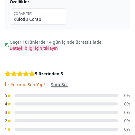
Özellikler
ÇORAP TIPI
Külotlu Çorap
Geçerli ürünlerde 14 gün içinde ücretsiz iade.
Detaylı bilgi için tıklayın
5 üzerinden 5
İlk Yorumu Sen Yap!
|
Soru Sor
5
0%
4
0%
3
0%
2
0%
1
0%