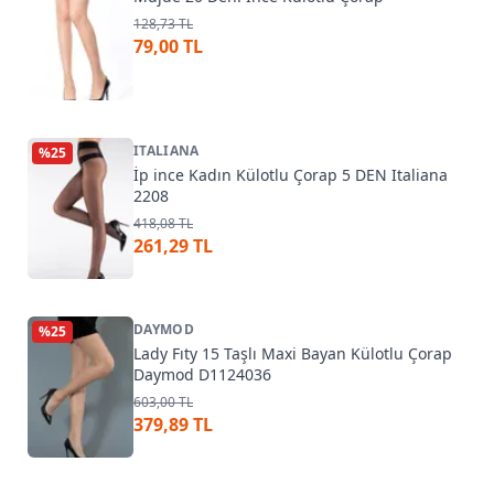
128,73 TL
79,00 TL
ITALIANA
%
25
İp ince Kadın Külotlu Çorap 5 DEN Italiana
2208
418,08 TL
261,29 TL
DAYMOD
%
25
Lady Fıty 15 Taşlı Maxi Bayan Külotlu Çorap
Daymod D1124036
603,00 TL
379,89 TL