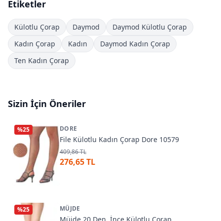
Etiketler
Külotlu Çorap
Daymod
Daymod Külotlu Çorap
Kadın Çorap
Kadın
Daymod Kadın Çorap
Ten Kadın Çorap
Sizin İçin Öneriler
DORE
%
25
File Külotlu Kadın Çorap Dore 10579
409,86 TL
276,65 TL
MÜJDE
%
25
Müjde 20 Den. İnce Külotlu Çorap