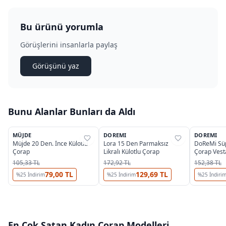
Bu ürünü yorumla
Görüşlerini insanlarla paylaş
Görüşünü yaz
Bunu Alanlar Bunları da Aldı
6
2
MÜJDE
DOREMI
DOREMI
%
39
%
45
%
40
Müjde 20 Den. İnce Külotlu
Lora 15 Den Parmaksız
DoReMi Süp
Çorap
Likralı Külotlu Çorap
Çorap Vest
105,33 TL
172,92 TL
152,38 TL
79,00 TL
129,69 TL
%
25
İndirim
%
25
İndirim
%
25
İndiri
En Çok Satan
Kadın Çorap
Modelleri