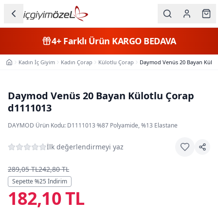
Ana içeriğe geç
İç Giyim
4+
Farklı Ürün
KARGO BEDAVA
Kategorileri
Kadın İç Giyim
Kadın Çorap
Külotlu Çorap
Daymod Venüs 20 Bayan Külot
Ana Sayfa
Kadın
Erkek
Daymod Venüs 20 Bayan Külotlu Çorap
d1111013
Çocuk
DAYMOD
·
Ürün Kodu:
D1111013
·
%87 Polyamide, %13 Elastane
Fantazi
İlk değerlendirmeyi yaz
Büyük
Beden
289,05 TL
242,80 TL
Sepette %
25
İndirim
182,10 TL
Markalar
Plaj & Mayo