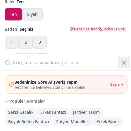
Renk:
Ten
Yazlık Pijama
Ten
Siyah
Kampanyalar
Beden:
Seçiniz
Beden Asistanı
Beden Tablosu
Yeni Gelenler
1
2
3
OUTLET
Adet:
Giriş Yap
Sepete Ekle
Bedeninize Göre Alışveriş Yapın
Başla →
Üye Ol
Tercihlerinizi belirleyin, sizin için sıralayalım
Şimdi Al
Popüler Aramalar
Kargoya Teslim
DHL
Seksi Gecelik
Erkek Fantazi
Jartiyer Takım
1-3 İş Günü
Büyük Beden Fantazi
Sütyen Modelleri
Erkek Boxer