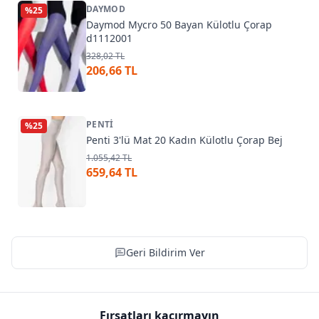
DAYMOD
%
25
Daymod Mycro 50 Bayan Külotlu Çorap
d1112001
328,02 TL
206,66 TL
PENTI
%
25
Penti 3'lü Mat 20 Kadın Külotlu Çorap Bej
1.055,42 TL
659,64 TL
Geri Bildirim Ver
Fırsatları kaçırmayın