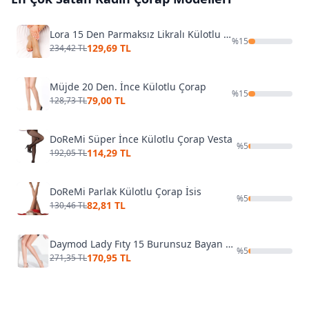
Lora 15 Den Parmaksız Likralı Külotlu Çorap
%
15
129,69 TL
234,42 TL
Müjde 20 Den. İnce Külotlu Çorap
%
15
79,00 TL
128,73 TL
DoReMi Süper İnce Külotlu Çorap Vesta
%
5
114,29 TL
192,05 TL
DoReMi Parlak Külotlu Çorap İsis
%
5
82,81 TL
130,46 TL
Daymod Lady Fıty 15 Burunsuz Bayan Külotlu Çorap D1111128
%
5
170,95 TL
271,35 TL