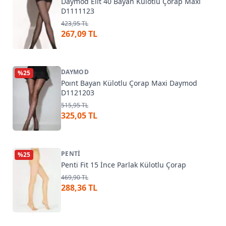
Daymod Elit 40 Bayan Külotlu Çorap Maxi
D1111123
423,95 TL
267,09 TL
DAYMOD
%
25
Poınt Bayan Külotlu Çorap Maxi Daymod
D1121203
515,95 TL
325,05 TL
PENTI
%
25
Penti Fit 15 İnce Parlak Külotlu Çorap
469,90 TL
288,36 TL