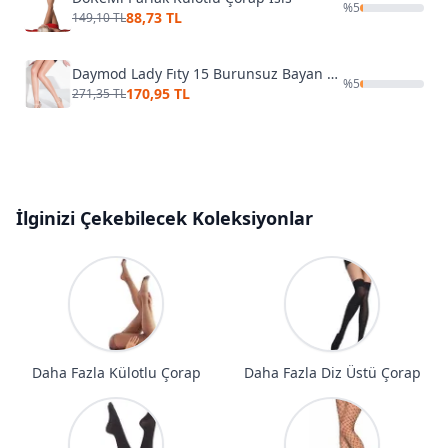
%
5
88,73 TL
149,10 TL
Daymod Lady Fıty 15 Burunsuz Bayan Külotlu Çorap D1111128
%
5
170,95 TL
271,35 TL
İlginizi Çekebilecek Koleksiyonlar
Daha Fazla Külotlu Çorap
Daha Fazla Diz Üstü Çorap