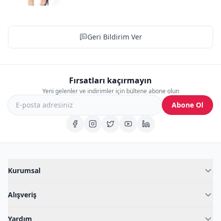
Geri Bildirim Ver
Fırsatları kaçırmayın
Yeni gelenler ve indirimler için bültene abone olun
Abone Ol
Kurumsal
Hakkımızda
Alışveriş
Blog
Kadın İç Giyim
İç Giyim Rehberi
Yardım