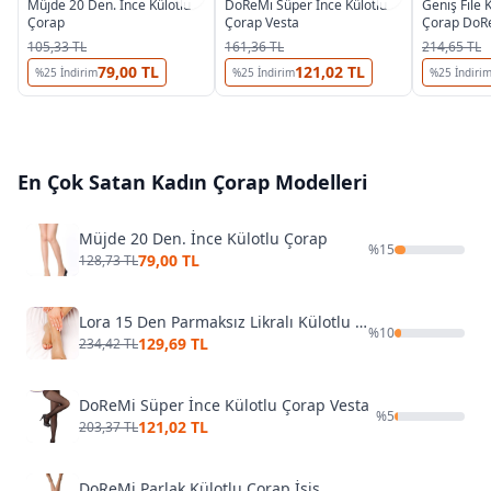
Müjde 20 Den. İnce Külotlu
DoReMi Süper İnce Külotlu
Geniş File 
Çorap
Çorap Vesta
Çorap DoR
105,33 TL
161,36 TL
214,65 TL
79,00 TL
121,02 TL
%
25
İndirim
%
25
İndirim
%
25
İndiri
En Çok Satan
Kadın Çorap
Modelleri
Müjde 20 Den. İnce Külotlu Çorap
%
15
79,00 TL
128,73 TL
Lora 15 Den Parmaksız Likralı Külotlu Çorap
%
10
129,69 TL
234,42 TL
DoReMi Süper İnce Külotlu Çorap Vesta
%
5
121,02 TL
203,37 TL
DoReMi Parlak Külotlu Çorap İsis