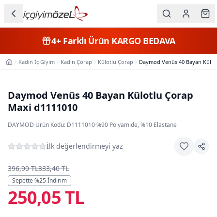
Ana içeriğe geç
İç Giyim
4+
Farklı Ürün
KARGO BEDAVA
Kategorileri
Kadın İç Giyim
Kadın Çorap
Külotlu Çorap
Daymod Venüs 40 Bayan Külot
Ana Sayfa
Kadın
Erkek
Daymod Venüs 40 Bayan Külotlu Çorap
Maxi d1111010
Çocuk
DAYMOD
·
Ürün Kodu:
D1111010
·
%90 Polyamide, %10 Elastane
Fantazi
İlk değerlendirmeyi yaz
Büyük
Beden
396,90 TL
333,40 TL
Sepette %
25
İndirim
250,05 TL
Markalar
Plaj & Mayo