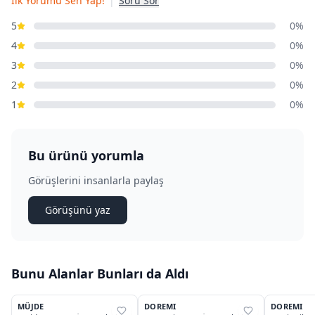
İlk Yorumu Sen Yap!
|
Soru Sor
5
0%
4
0%
3
0%
2
0%
1
0%
Bu ürünü yorumla
Görüşlerini insanlarla paylaş
Görüşünü yaz
Bunu Alanlar Bunları da Aldı
6
5
MÜJDE
DOREMI
DOREMI
%
39
%
40
%
40