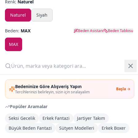
Renk:
Naturel
Yazlık Pijama
Naturel
Siyah
Kampanyalar
Beden:
MAX
Beden Asistanı
Beden Tablosu
Yeni Gelenler
MAX
OUTLET
Adet:
Giriş Yap
Sepete Ekle
Bedeninize Göre Alışveriş Yapın
Başla →
Üye Ol
Tercihlerinizi belirleyin, sizin için sıralayalım
Şimdi Al
Popüler Aramalar
Seksi Gecelik
Kargoya Teslim
Erkek Fantazi
Jartiyer Takım
DHL
1-3 İş Günü
Büyük Beden Fantazi
Sütyen Modelleri
Erkek Boxer