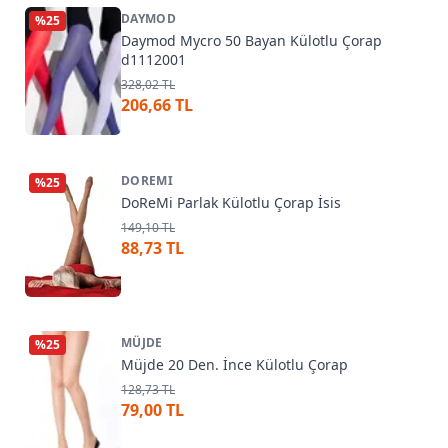
DAYMOD
%
25
Daymod Mycro 50 Bayan Külotlu Çorap
d1112001
328,02 TL
206,66 TL
DOREMI
%
25
DoReMi Parlak Külotlu Çorap İsis
149,10 TL
88,73 TL
MÜJDE
%
25
Müjde 20 Den. İnce Külotlu Çorap
128,73 TL
79,00 TL