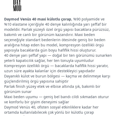
Daymod Venüs 40 maxi külotlu çorap
, %90 polyamide ve
%10 elastane içeriğiyle 40 denye kalınlığında yarı şeffaf bir
modeldir. Parlak yüzeyli özel örgü yapısı bacaklara pürüzsüz,
bakımlı ve canlı bir görünüm kazandırır. Maxi beden
seçeneğiyle standart bedenlerin ötesinde geniş bir beden
aralığına hitap eden bu model, kompresyon özellikli örgü
yapısıyla bacaklarda gün boyu hafiflik hissi oluşturur.
40 denye yarı şeffaf yapı — doğal bir ten görünümü sunarken
yeterli kapatıcılık sağlar, her ten tonuyla uyumludur
Kompresyon özellikli örgü — bacaklarda hafiflik hissi yaratır,
uzun süre ayakta kalanlar için destekleyici yapıdadır
Dayanıklı külot ve burun bölgesi — kaçma ve delinmeye karşı
güçlendirilmiş örgü yapısına sahiptir
Parlak finish yüzey etek ve elbise altında şık, bakımlı bir
görünüm sunar
Maxi beden uyumu — geniş bel bandı cildi sıkmadan oturur
ve konforlu bir giyim deneyimi sağlar
Daymod Venüs 40, ofisten sosyal etkinliklere kadar her
ortamda kullanılabilecek çok yönlü bir külotlu çorap