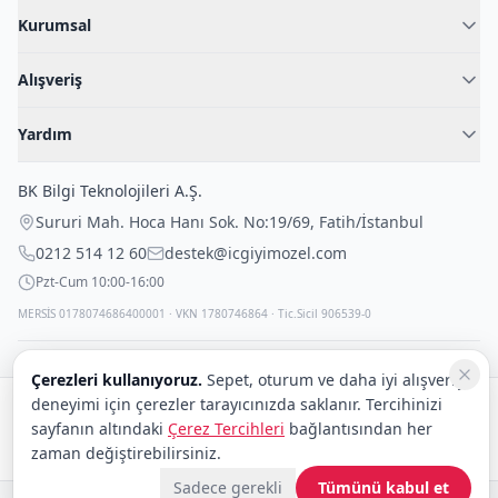
Kurumsal
Hakkımızda
Alışveriş
Blog
Kadın İç Giyim
İç Giyim Rehberi
Yardım
Erkek İç Giyim
İletişim
Sıkça Sorulan Sorular
Fantazi İç Giyim
BK Bilgi Teknolojileri A.Ş.
İade Politikası
Çocuk İç Giyim
Sururi Mah. Hoca Hanı Sok. No:19/69
,
Fatih
/
İstanbul
Kargo Politikası
Outlet Fırsatları
0212 514 12 60
destek@icgiyimozel.com
Gizli Paketleme
Pzt-Cum 10:00-16:00
MERSİS 0178074686400001 · VKN 1780746864 · Tic.Sicil 906539-0
Çerezleri kullanıyoruz.
Sepet, oturum ve daha iyi alışveriş
deneyimi için çerezler tarayıcınızda saklanır. Tercihinizi
Güvenli alışveriş:
sayfanın altındaki
Çerez Tercihleri
bağlantısından her
Kargo:
DHL
eCommerce
zaman değiştirebilirsiniz.
Sadece gerekli
Tümünü kabul et