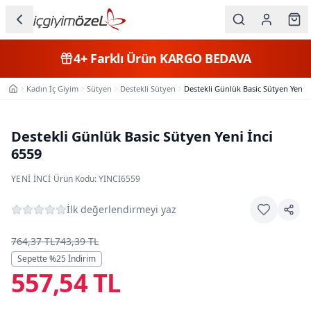
Ana içeriğe geç
İç Giyim
4+
Farklı Ürün
KARGO BEDAVA
Kategorileri
Kadın İç Giyim
Sütyen
Destekli Sütyen
Destekli Günlük Basic Sütyen Yeni İ
Ana Sayfa
Kadın
Erkek
Destekli Günlük Basic Sütyen Yeni İnci
6559
Çocuk
YENI İNCI
·
Ürün Kodu:
YINCI6559
Fantazi
İlk değerlendirmeyi yaz
Büyük
Beden
764,37 TL
743,39 TL
Sepette %
25
İndirim
557,54 TL
Markalar
Plaj & Mayo