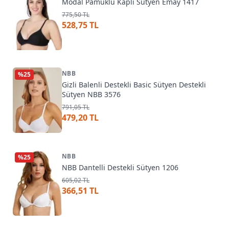
Modal Pamuklu Kaplı Sütyen Emay 1417
775,50 TL
528,75 TL
NBB
%
25
Gizli Balenli Destekli Basic Sütyen Destekli
Sütyen NBB 3576
791,05 TL
479,20 TL
NBB
%
25
NBB Dantelli Destekli Sütyen 1206
605,02 TL
366,51 TL