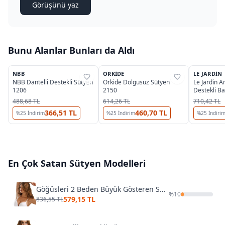
Görüşünü yaz
Bunu Alanlar Bunları da Aldı
3
4
NBB
ORKIDE
LE JARDIN
%
39
%
28
%
31
NBB Dantelli Destekli Sütyen
Orkide Dolgusuz Sütyen
Le Jardin A
1206
2150
Destekli B
488,68 TL
614,26 TL
710,42 TL
366,51 TL
460,70 TL
%
25
İndirim
%
25
İndirim
%
25
İndiri
En Çok Satan
Sütyen
Modelleri
Göğüsleri 2 Beden Büyük Gösteren Sütyen Le Jardin 7034 Musette Sihirli Bra
%
10
579,15 TL
836,55 TL