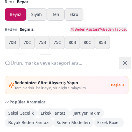
Renk:
Beyaz
Yazlık Pijama
Beyaz
Siyah
Ten
Ekru
Kampanyalar
Beden:
Seçiniz
Beden Asistanı
Beden Tablosu
Yeni Gelenler
70B
70C
75B
75C
80B
80C
85B
OUTLET
Adet:
Giriş Yap
Sepete Ekle
Bedeninize Göre Alışveriş Yapın
Başla →
Üye Ol
Tercihlerinizi belirleyin, sizin için sıralayalım
Şimdi Al
Popüler Aramalar
Kargoya Teslim
Şehir seçin
DHL
Seksi Gecelik
Erkek Fantazi
Jartiyer Takım
İlk iş günü kargoda
Büyük Beden Fantazi
Sütyen Modelleri
Erkek Boxer