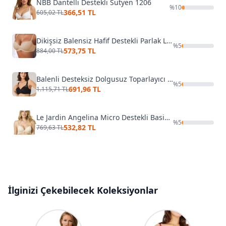
NBB Dantelli Destekli Sütyen 1206
%
10
366,51 TL
605,02 TL
Dikişsiz Balensiz Hafif Destekli Parlak Lazer Kesim Görünmez Sütyen Merry See MSB7758 TEN
%
5
573,75 TL
884,00 TL
Balenli Desteksiz Dolgusuz Toparlayıcı Yumuşak Süngerli Günlük Klasik Küçültücü Sütyen Anıl 3777
%
5
691,96 TL
1.115,71 TL
Le Jardin Angelina Micro Destekli Basic Sütyen 7050
%
5
532,82 TL
769,63 TL
İlginizi Çekebilecek Koleksiyonlar