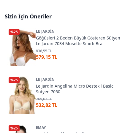
Sizin İçin Öneriler
LE JARDIN
%
25
Göğüsleri 2 Beden Büyük Gösteren Sütyen
Le Jardin 7034 Musette Sihirli Bra
836,55 TL
579,15 TL
LE JARDIN
%
25
Le Jardin Angelina Micro Destekli Basic
Sütyen 7050
769,63 TL
532,82 TL
EMAY
%
25