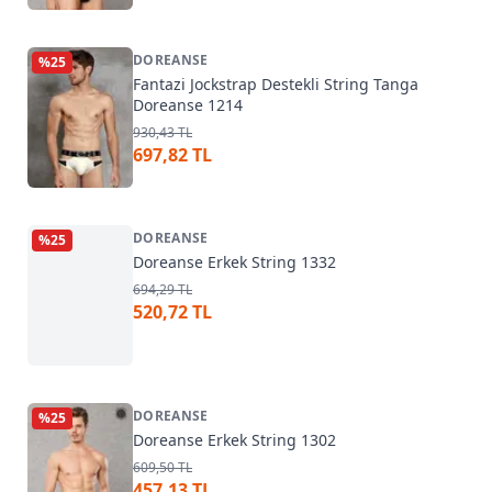
DOREANSE
%
25
Fantazi Jockstrap Destekli String Tanga
Doreanse 1214
930,43 TL
697,82 TL
DOREANSE
%
25
Doreanse Erkek String 1332
694,29 TL
520,72 TL
DOREANSE
%
25
Doreanse Erkek String 1302
609,50 TL
457,13 TL