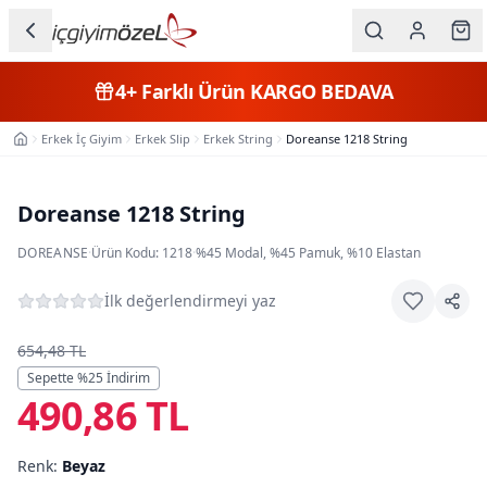
Ana içeriğe geç
İç Giyim
Son Günler
Kategorileri
Erkek İç Giyim
Erkek Slip
Erkek String
Doreanse 1218 String
Ana Sayfa
Kadın
Erkek
Doreanse 1218 String
Çocuk
DOREANSE
·
Ürün Kodu:
1218
·
%45 Modal, %45 Pamuk, %10 Elastan
Fantazi
İlk değerlendirmeyi yaz
Büyük
654,48 TL
Beden
Sepette %
25
İndirim
490,86 TL
Markalar
Renk:
Beyaz
Plaj & Mayo