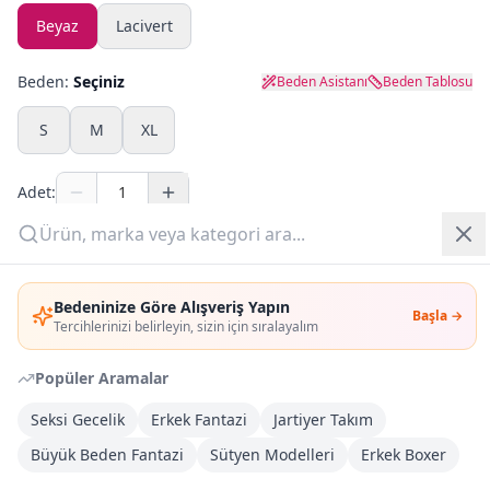
Beyaz
Lacivert
Yazlık Pijama
Beden:
Seçiniz
Beden Asistanı
Beden Tablosu
Kampanyalar
S
M
XL
Yeni Gelenler
Adet:
OUTLET
Sepete Ekle
Giriş Yap
Bedeninize Göre Alışveriş Yapın
Şimdi Al
Başla →
Üye Ol
Tercihlerinizi belirleyin, sizin için sıralayalım
Popüler Aramalar
Kargoya Teslim
Şehir seçin
DHL
İlk iş günü kargoda
Seksi Gecelik
Erkek Fantazi
Jartiyer Takım
Büyük Beden Fantazi
Sütyen Modelleri
Erkek Boxer
Kargo Bedava
3.000
TL veya
4
farklı ürün