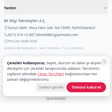
Kadın İç Giyim
İç Giyim Rehberi
Yardım
Erkek İç Giyim
İletişim
Sıkça Sorulan Sorular
Fantazi İç Giyim
BK Bilgi Teknolojileri A.Ş.
İade Politikası
Çocuk İç Giyim
Sururi Mah. Hoca Hanı Sok. No:19/69
,
Fatih
/
İstanbul
Kargo Politikası
Outlet Fırsatları
0212 514 12 60
destek@icgiyimozel.com
Gizli Paketleme
Pzt-Cum 10:00-16:00
MERSİS 0178074686400001 · VKN 1780746864 · Tic.Sicil 906539-0
Çerezleri kullanıyoruz.
Sepet, oturum ve daha iyi alışveriş
deneyimi için çerezler tarayıcınızda saklanır. Tercihinizi
Güvenli alışveriş:
sayfanın altındaki
Çerez Tercihleri
bağlantısından her
Kargo:
DHL
eCommerce
zaman değiştirebilirsiniz.
Sadece gerekli
Tümünü kabul et
© 2008–2026 BK Bilgi Teknolojileri ve Ticaret A.Ş.
Telif Hakları
|
Tüketici Hakları ve Güvenli Alışveriş
|
Gizlilik İlkeleri ve Politikası
|
Çerez Tercihleri