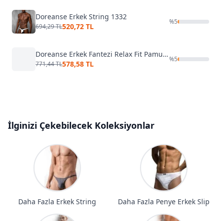
Doreanse Erkek String 1332
%
5
520,72 TL
694,29 TL
Doreanse Erkek Fantezi Relax Fit Pamuklu String 1030
%
5
578,58 TL
771,44 TL
İlginizi Çekebilecek Koleksiyonlar
Daha Fazla Erkek String
Daha Fazla Penye Erkek Slip