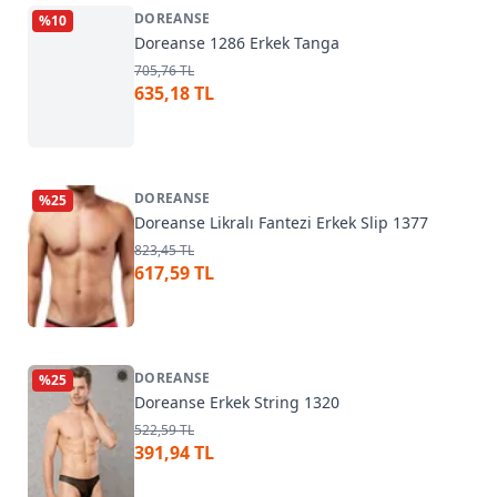
DOREANSE
%
10
Doreanse 1286 Erkek Tanga
705,76 TL
635,18 TL
DOREANSE
%
25
Doreanse Likralı Fantezi Erkek Slip 1377
823,45 TL
617,59 TL
DOREANSE
%
25
Doreanse Erkek String 1320
522,59 TL
391,94 TL