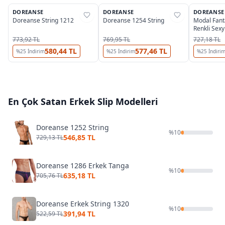
DOREANSE
DOREANSE
DOREANSE
%
25
%
25
%
25
Doreanse String 1212
Doreanse 1254 String
Modal Fanta
Renkli Sex
1264
773,92 TL
769,95 TL
727,18 TL
580,44 TL
577,46 TL
%
25
İndirim
%
25
İndirim
%
25
İndiri
En Çok Satan
Erkek Slip
Modelleri
Doreanse 1252 String
%
10
546,85 TL
729,13 TL
Doreanse 1286 Erkek Tanga
%
10
635,18 TL
705,76 TL
Doreanse Erkek String 1320
%
10
391,94 TL
522,59 TL