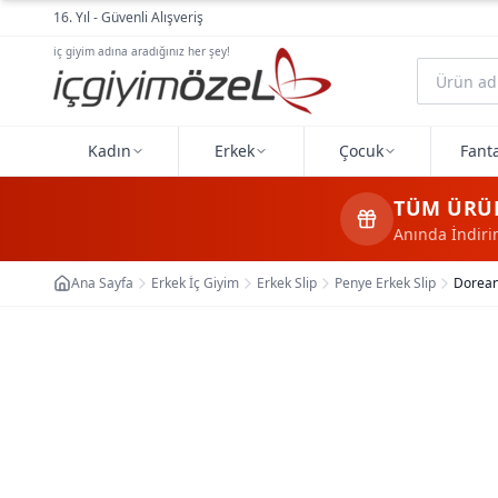
Ana içeriğe geç
16. Yıl - Güvenli Alışveriş
iç giyim adına aradığınız her şey!
Kadın
Erkek
Çocuk
Fanta
TÜM ÜRÜ
Anında İndir
Ana Sayfa
Erkek İç Giyim
Erkek Slip
Penye Erkek Slip
Dorean