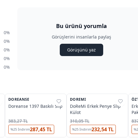
Bu ürünü yorumla
0%
Görüşlerini insanlarla paylaş
0%
0%
Görüşünü yaz
0%
0%
3
DOREANSE
%
38
DOREMI
%
40
ÖZ
%
Doreanse 1397 Baskılı Slip
DoReMi Erkek Penye Slip
Erk
Külot
Pa
383,27 TL
310,05 TL
837
287,45 TL
232,54 TL
%
25
İndirim
%
25
İndirim
%