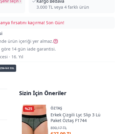
Kargo Bedava
Şehir seçin
3.000
TL veya
4
farklı ürün
nya fırsatını kaçırma!
Son Gün!
si
nde ürün içeriği yer almaz.
göre 14 gün iade garantisi.
si · 16. Yıl
256-bit SSL
Sizin İçin Öneriler
ÖZTAŞ
%
25
Erkek Çizgili Lyc Slip 3 Lü
Paket Öztaş F1744
890,17 TL