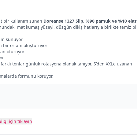
t bir kullanım sunan
Doreanse 1327 Slip
,
%90 pamuk ve %10 elas
tonundaki mat kumaş yüzeyi, düzgün dikiş hatlarıyla birlikte temiz bi
züm sunuyor
h bir ortam oluşturuyor
dan oturuyor
or
 farklı tonlar günlük rotasyona olanak tanıyor. S'den XXL'e uzanan
kamalarda formunu koruyor.
ilgi için tıklayın