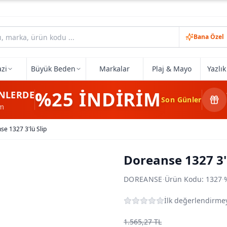
Bana Özel
zi
Büyük Beden
Markalar
Plaj & Mayo
Yazlı
%25
İNDİRİM
NLERDE
Son Günler
im
se 1327 3'lü Slip
Doreanse 1327 3'l
DOREANSE
·
Ürün Kodu:
1327
·
İlk değerlendirmey
1.565,27 TL