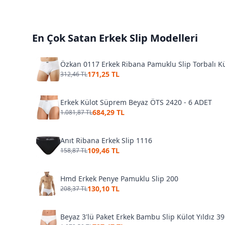
En Çok Satan
Erkek Slip
Modelleri
Özkan 0117 Erkek Ribana Pamuklu Slip Torbalı K
171,25 TL
312,46 TL
Erkek Külot Süprem Beyaz ÖTS 2420 - 6 ADET
684,29 TL
1.081,87 TL
Anıt Ribana Erkek Slip 1116
109,46 TL
158,87 TL
Hmd Erkek Penye Pamuklu Slip 200
130,10 TL
208,37 TL
Beyaz 3'lü Paket Erkek Bambu Slip Külot Yıldız 3