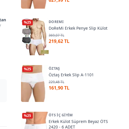
627,99 TL
tan
DOREMI
%
25
r
DoReMi Erkek Penye Slip Külot
369,07 TL
219,62 TL
ÖZTAŞ
%
25
Öztaş Erkek Slip A-1101
229,48 TL
161,90 TL
ÖTS İÇ GIYIM
%
25
Erkek Külot Süprem Beyaz ÖTS
2420 - 6 ADET