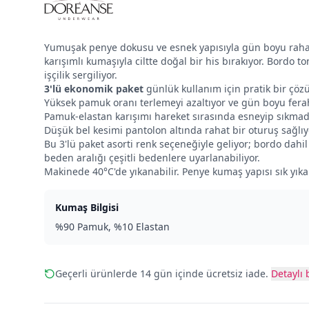
Yumuşak penye dokusu ve esnek yapısıyla gün boyu raha
karışımlı kumaşıyla ciltte doğal bir his bırakıyor. Bordo 
işçilik sergiliyor.
3'lü ekonomik paket
günlük kullanım için pratik bir çö
Yüksek pamuk oranı terlemeyi azaltıyor ve gün boyu fera
Pamuk-elastan karışımı hareket sırasında esneyip sıkma
Düşük bel kesimi pantolon altında rahat bir oturuş sağlıy
Bu 3'lü paket asorti renk seçeneğiyle geliyor; bordo dahil
beden aralığı çeşitli bedenlere uyarlanabiliyor.
Makinede 40°C'de yıkanabilir. Penye kumaş yapısı sık yı
Kumaş Bilgisi
%90 Pamuk, %10 Elastan
Geçerli ürünlerde 14 gün içinde ücretsiz iade.
Detaylı b