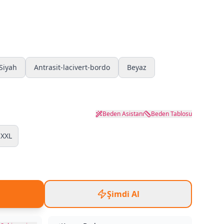
Siyah
Antrasit-lacivert-bordo
Beyaz
Beden Asistanı
Beden Tablosu
XXL
Şimdi Al