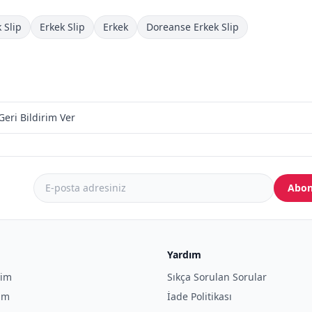
 Slip
Erkek Slip
Erkek
Doreanse Erkek Slip
Geri Bildirim Ver
Abon
Yardım
yim
Sıkça Sorulan Sorular
yim
İade Politikası