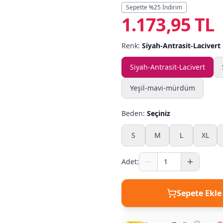
Sepette %
25
İndirim
1.173,95 TL
Renk:
Siyah-Antrasit-Lacivert
Siyah-Antrasit-Lacivert
Yeşil-mavi-mürdüm
Beden:
Seçiniz
S
M
L
XL
Adet:
Sepete Ekle