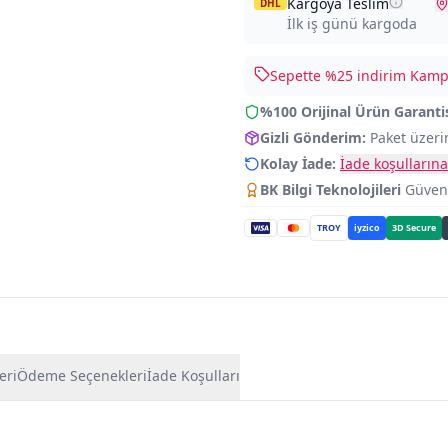
Kargoya Teslim
DHL
İlk iş günü kargoda
Sepette %
25
indirim Kampa
%100 Orijinal Ürün Garanti
Gizli Gönderim:
Paket üzeri
Kolay İade:
İade koşullarına
BK Bilgi Teknolojileri
Güvence
TROY
iyzico
3D Secure
eri
Ödeme Seçenekleri
İade Koşulları