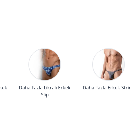
kek
Daha Fazla Likralı Erkek
Daha Fazla Erkek Stri
Slip