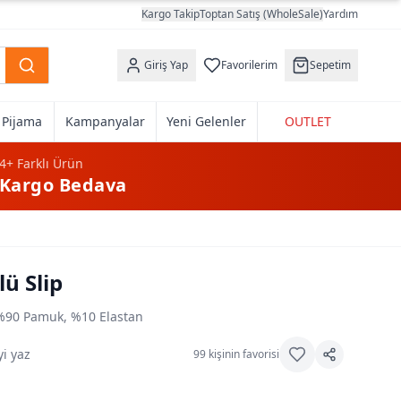
Kargo Takip
Toptan Satış (WholeSale)
Yardım
Giriş Yap
Favorilerim
Sepetim
k Pijama
Kampanyalar
Yeni Gelenler
OUTLET
4+
Farklı Ürün
Kargo Bedava
ü Slip
%90 Pamuk, %10 Elastan
i yaz
99
kişinin favorisi