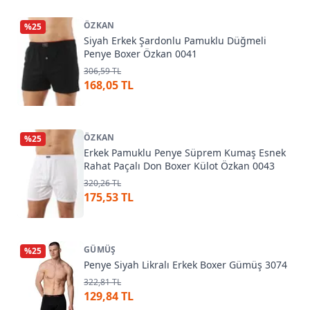
ÖZKAN
%
25
Siyah Erkek Şardonlu Pamuklu Düğmeli
Penye Boxer Özkan 0041
306,59 TL
168,05 TL
ÖZKAN
%
25
Erkek Pamuklu Penye Süprem Kumaş Esnek
Rahat Paçalı Don Boxer Külot Özkan 0043
320,26 TL
175,53 TL
GÜMÜŞ
%
25
Penye Siyah Likralı Erkek Boxer Gümüş 3074
322,81 TL
129,84 TL