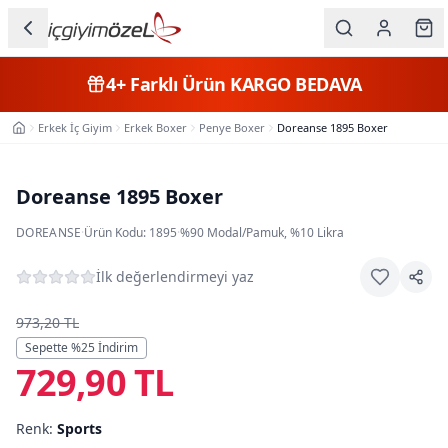
Ana içeriğe geç
İç Giyim
4+
Farklı Ürün
KARGO BEDAVA
Kategorileri
Erkek İç Giyim
Erkek Boxer
Penye Boxer
Doreanse 1895 Boxer
Ana Sayfa
Kadın
Erkek
Doreanse 1895 Boxer
Çocuk
DOREANSE
·
Ürün Kodu:
1895
·
%90 Modal/Pamuk, %10 Likra
Fantazi
İlk değerlendirmeyi yaz
Büyük
973,20 TL
Beden
Sepette %
25
İndirim
729,90 TL
Markalar
Renk:
Sports
Plaj & Mayo