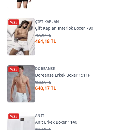
ÇIFT KAPLAN
%
25
Çift Kaplan İnterlok Boxer 790
756,07 TL
464,18 TL
DOREANSE
%
25
Doreanse Erkek Boxer 1511P
853,56 TL
640,17 TL
ANIT
%
25
Anıt Erkek Boxer 1146
216,68 TL