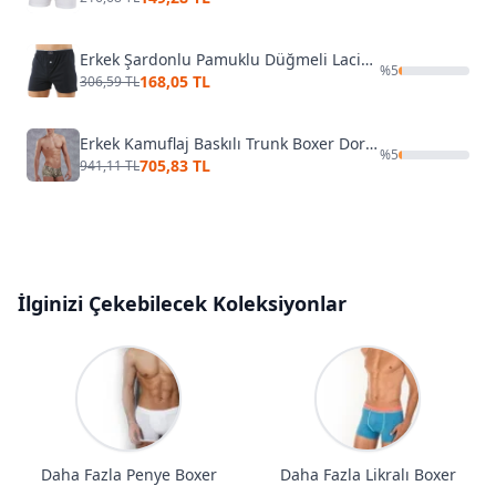
Erkek Şardonlu Pamuklu Düğmeli Lacivert Penye Boxer Özkan 0041
%
5
168,05 TL
306,59 TL
Erkek Kamuflaj Baskılı Trunk Boxer Doreanse 1745
%
5
705,83 TL
941,11 TL
İlginizi Çekebilecek Koleksiyonlar
Daha Fazla Penye Boxer
Daha Fazla Likralı Boxer