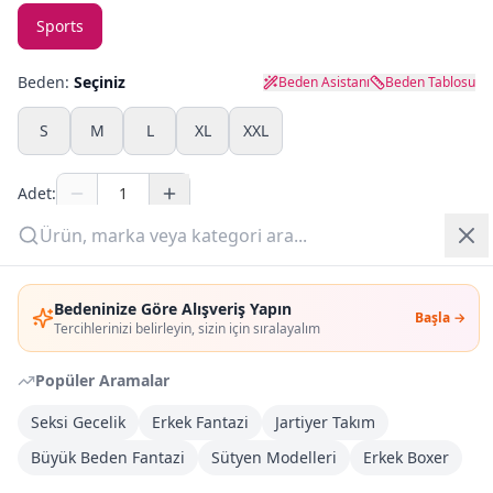
Sports
Yazlık Pijama
Beden:
Seçiniz
Beden Asistanı
Beden Tablosu
Kampanyalar
S
M
L
XL
XXL
Yeni Gelenler
Adet:
OUTLET
Sepete Ekle
Giriş Yap
Bedeninize Göre Alışveriş Yapın
Şimdi Al
Başla →
Üye Ol
Tercihlerinizi belirleyin, sizin için sıralayalım
Popüler Aramalar
Kargoya Teslim
Şehir seçin
DHL
Bugün kargoda
(
4 saat 41 dk
)
Seksi Gecelik
Erkek Fantazi
Jartiyer Takım
Büyük Beden Fantazi
Sütyen Modelleri
Erkek Boxer
Kargo Bedava
3.000
TL veya
4
farklı ürün