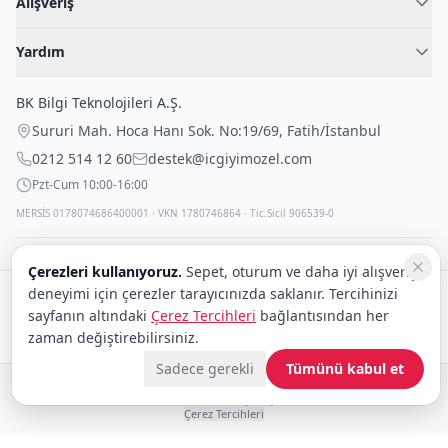
Alışveriş
Blog
Kadın İç Giyim
İç Giyim Rehberi
Yardım
Erkek İç Giyim
İletişim
Sıkça Sorulan Sorular
Fantazi İç Giyim
BK Bilgi Teknolojileri A.Ş.
İade Politikası
Çocuk İç Giyim
Sururi Mah. Hoca Hanı Sok. No:19/69
,
Fatih
/
İstanbul
Kargo Politikası
Outlet Fırsatları
0212 514 12 60
destek@icgiyimozel.com
Gizli Paketleme
Pzt-Cum 10:00-16:00
MERSİS 0178074686400001 · VKN 1780746864 · Tic.Sicil 906539-0
Çerezleri kullanıyoruz.
Sepet, oturum ve daha iyi alışveriş
deneyimi için çerezler tarayıcınızda saklanır. Tercihinizi
Güvenli alışveriş:
sayfanın altındaki
Çerez Tercihleri
bağlantısından her
Kargo:
DHL
eCommerce
zaman değiştirebilirsiniz.
Sadece gerekli
Tümünü kabul et
© 2008–2026 BK Bilgi Teknolojileri ve Ticaret A.Ş.
Telif Hakları
|
Tüketici Hakları ve Güvenli Alışveriş
|
Gizlilik İlkeleri ve Politikası
|
Çerez Tercihleri