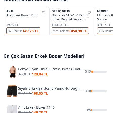
5
8
ANIT
ÖTS İÇ GIYIM
MIORRE
%
31
%
37
%
40
Anıt Erkek Boxer 1146
Öts Erkek 6’lı %100 Pamuk
Miorre Cot
Boxer Düğmeli Süprem
Somon
Kumaş Ekstra Konforlu Kalıp
199,04 TL
1.401,31 TL
391,14 TL
(2655-6) - 6 ADET
149,28 TL
1.050,98 TL
%
25
İndirim
%
25
İndirim
%
25
İndiri
En Çok Satan
Erkek Boxer
Modelleri
Penye Siyah Likralı Erkek Boxer Gümüş 3074
%
15
129,84 TL
322,81 TL
Siyah Erkek Şardonlu Pamuklu Düğmeli Penye Boxer Özkan 0041
%
10
168,05 TL
306,59 TL
Anıt Erkek Boxer 1146
%
5
149,28 TL
216,68 TL