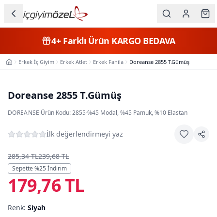
Ana içeriğe geç
İç Giyim
4+
Farklı Ürün
KARGO BEDAVA
Kategorileri
Erkek İç Giyim
Erkek Atlet
Erkek Fanila
Doreanse 2855 T.Gümüş
Ana Sayfa
Kadın
Erkek
Doreanse 2855 T.Gümüş
Çocuk
DOREANSE
·
Ürün Kodu:
2855
·
%45 Modal, %45 Pamuk, %10 Elastan
Fantazi
İlk değerlendirmeyi yaz
Büyük
285,34 TL
239,68 TL
Beden
Sepette %
25
İndirim
179,76 TL
Markalar
Renk:
Siyah
Plaj & Mayo