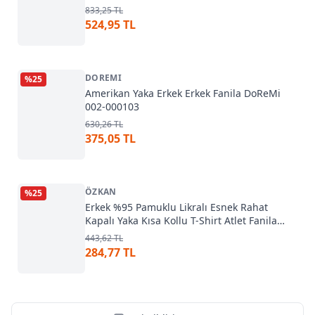
833,25 TL
524,95 TL
DOREMI
%
25
Amerikan Yaka Erkek Erkek Fanila DoReMi
002-000103
630,26 TL
375,05 TL
ÖZKAN
%
25
Erkek %95 Pamuklu Likralı Esnek Rahat
Kapalı Yaka Kısa Kollu T-Shirt Atlet Fanila
Özkan 10265
443,62 TL
284,77 TL