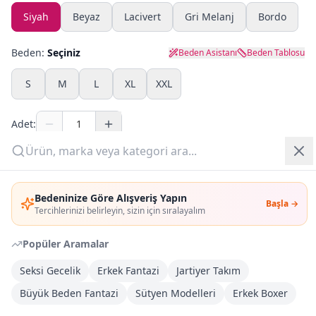
Siyah
Beyaz
Lacivert
Gri Melanj
Bordo
Yazlık Pijama
Beden:
Seçiniz
Beden Asistanı
Beden Tablosu
Kampanyalar
S
M
L
XL
XXL
Yeni Gelenler
Adet:
OUTLET
Sepete Ekle
Giriş Yap
Bedeninize Göre Alışveriş Yapın
Şimdi Al
Başla →
Üye Ol
Tercihlerinizi belirleyin, sizin için sıralayalım
Popüler Aramalar
Kargoya Teslim
Şehir seçin
DHL
Bugün kargoda
(
1 saat 5 dk
)
Seksi Gecelik
Erkek Fantazi
Jartiyer Takım
Büyük Beden Fantazi
Sütyen Modelleri
Erkek Boxer
Kargo Bedava
3.000
TL veya
4
farklı ürün