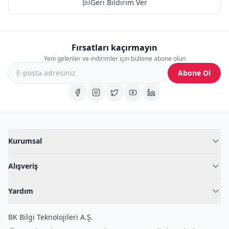
Geri Bildirim Ver
Fırsatları kaçırmayın
Yeni gelenler ve indirimler için bültene abone olun
Abone Ol
Kurumsal
Hakkımızda
Alışveriş
Blog
Kadın İç Giyim
İç Giyim Rehberi
Yardım
Erkek İç Giyim
İletişim
Sıkça Sorulan Sorular
Fantazi İç Giyim
BK Bilgi Teknolojileri A.Ş.
İade Politikası