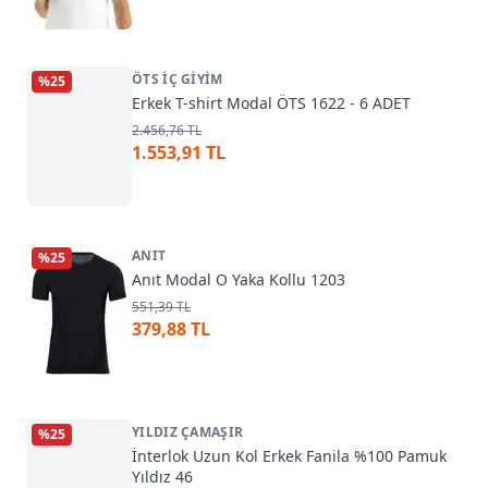
ÖTS İÇ GIYIM
%
25
Erkek T-shirt Modal ÖTS 1622 - 6 ADET
2.456,76 TL
1.553,91 TL
ANIT
%
25
Anıt Modal O Yaka Kollu 1203
551,39 TL
379,88 TL
YILDIZ ÇAMAŞIR
%
25
İnterlok Uzun Kol Erkek Fanila %100 Pamuk
Yıldız 46