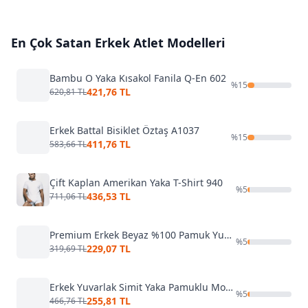
En Çok Satan
Erkek Atlet
Modelleri
Bambu O Yaka Kısakol Fanila Q-En 602
%
15
421,76 TL
620,81 TL
Erkek Battal Bisiklet Öztaş A1037
%
15
411,76 TL
583,66 TL
Çift Kaplan Amerikan Yaka T-Shirt 940
%
5
436,53 TL
711,06 TL
Premium Erkek Beyaz %100 Pamuk Yuvarlak Yaka Tişört Arma Yıldız 1002
%
5
229,07 TL
319,69 TL
Erkek Yuvarlak Simit Yaka Pamuklu Modal T-Shirt Fanila Özkan 11144
%
5
255,81 TL
466,76 TL