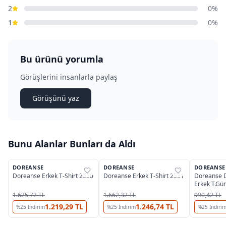
2
0%
1
0%
Bu ürünü yorumla
Görüşlerini insanlarla paylaş
Görüşünü yaz
Bunu Alanlar Bunları da Aldı
3
2
DOREANSE
DOREANSE
DOREANSE
%
25
%
25
%
25
Doreanse Erkek T-Shirt 2530
Doreanse Erkek T-Shirt 2531
Doreanse 
Erkek T.Gü
1.625,72 TL
1.662,32 TL
990,42 TL
1.219,29 TL
1.246,74 TL
%
25
İndirim
%
25
İndirim
%
25
İndiri