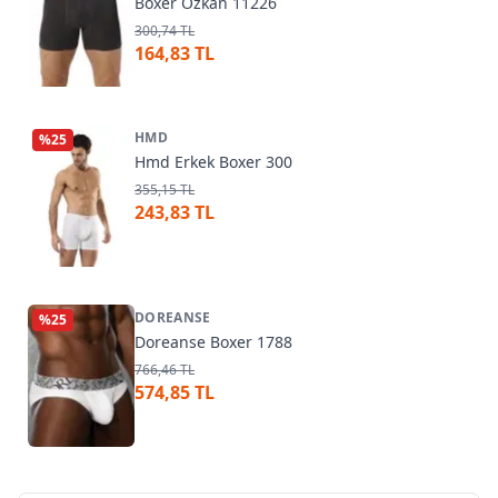
Boxer Özkan 11226
300,74 TL
164,83 TL
HMD
%
25
Hmd Erkek Boxer 300
355,15 TL
243,83 TL
DOREANSE
%
25
Doreanse Boxer 1788
766,46 TL
574,85 TL