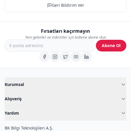
Geri Bildirim Ver
Fırsatları kaçırmayın
Yeni gelenler ve indirimler için bültene abone olun
Abone Ol
Kurumsal
Hakkımızda
Alışveriş
Blog
Kadın İç Giyim
İç Giyim Rehberi
Yardım
Erkek İç Giyim
İletişim
Sıkça Sorulan Sorular
Fantazi İç Giyim
BK Bilgi Teknolojileri A.Ş.