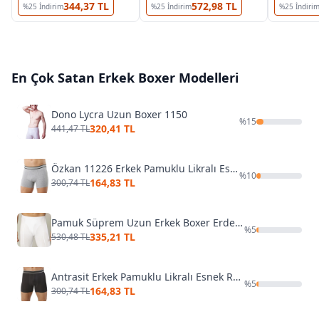
344,37 TL
572,98 TL
%
25
İndirim
%
25
İndirim
%
25
İndiri
En Çok Satan
Erkek Boxer
Modelleri
Dono Lycra Uzun Boxer 1150
%
15
320,41 TL
441,47 TL
Özkan 11226 Erkek Pamuklu Likralı Esnek Rahat Boxer Gri Şort
%
10
164,83 TL
300,74 TL
Pamuk Süprem Uzun Erkek Boxer Erdem 1416
%
5
335,21 TL
530,48 TL
Antrasit Erkek Pamuklu Likralı Esnek Rahat Boxer Özkan 11226
%
5
164,83 TL
300,74 TL