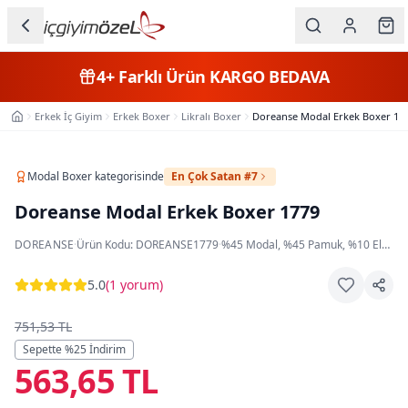
Ana içeriğe geç
İç Giyim
4+
Farklı Ürün
KARGO BEDAVA
Kategorileri
Erkek İç Giyim
Erkek Boxer
Likralı Boxer
Doreanse Modal Erkek Boxer 17
Ana Sayfa
Kadın
Erkek
Modal Boxer
kategorisinde
En Çok Satan #7
Doreanse Modal Erkek Boxer 1779
Çocuk
DOREANSE
·
Ürün Kodu:
DOREANSE1779
·
%45 Modal, %45 Pamuk, %10 Elastan
Fantazi
5.0
(
1 yorum
)
Büyük
Beden
751,53 TL
Sepette %
25
İndirim
563,65 TL
Markalar
Plaj & Mayo