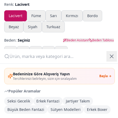
Renk:
Lacivert
Yazlık Pijama
Lacivert
Füme
Sarı
Kırmızı
Bordo
Kampanyalar
Beyaz
Siyah
Turkuaz
Yeni Gelenler
Beden:
Seçiniz
Beden Asistanı
Beden Tablosu
OUTLET
S
M
L
XL
XXL
Giriş Yap
Adet:
Bedeninize Göre Alışveriş Yapın
Başla →
Üye Ol
Tercihlerinizi belirleyin, sizin için sıralayalım
Sepete Ekle
Popüler Aramalar
Şimdi Al
Seksi Gecelik
Erkek Fantazi
Jartiyer Takım
Büyük Beden Fantazi
Sütyen Modelleri
Erkek Boxer
Kargoya Teslim
Şehir seçin
DHL