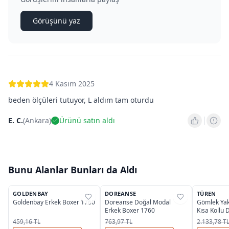
Görüşünü yaz
4 Kasım 2025
beden ölçüleri tutuyor, L aldım tam oturdu
E. C.
(
Ankara
)
Ürünü satın aldı
Bunu Alanlar Bunları da Aldı
8
GOLDENBAY
DOREANSE
TÜREN
%
39
%
25
%
33
Goldenbay Erkek Boxer 1760
Doreanse Doğal Modal
Gömlek Yak
Erkek Boxer 1760
Kısa Kollu
Takımı Tür
459,16 TL
763,97 TL
2.133,78 T