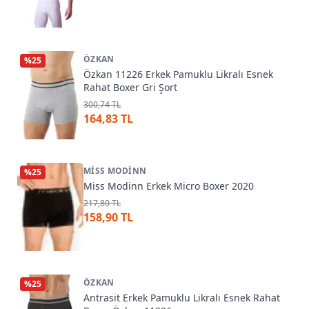
ÖZKAN
%
25
Özkan 11226 Erkek Pamuklu Likralı Esnek
Rahat Boxer Gri Şort
300,74 TL
164,83 TL
MISS MODINN
%
25
Miss Modinn Erkek Micro Boxer 2020
217,80 TL
158,90 TL
ÖZKAN
%
25
Antrasit Erkek Pamuklu Likralı Esnek Rahat