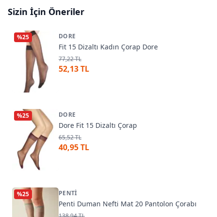
Sizin İçin Öneriler
DORE
%
25
Fit 15 Dizaltı Kadın Çorap Dore
77,22 TL
52,13 TL
DORE
%
25
Dore Fit 15 Dizaltı Çorap
65,52 TL
40,95 TL
PENTI
%
25
Penti Duman Nefti Mat 20 Pantolon Çorabı
138,94 TL