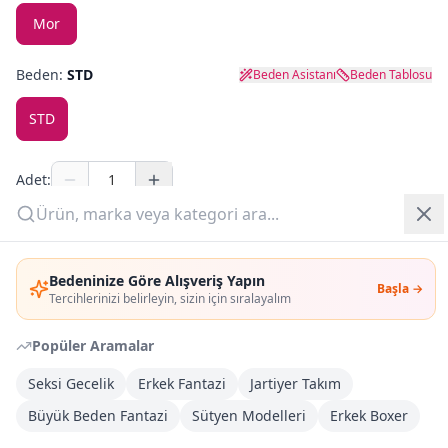
Mor
Yazlık Pijama
Beden:
STD
Beden Asistanı
Beden Tablosu
Kampanyalar
STD
Yeni Gelenler
OUTLET
Adet:
Sepete Ekle
Giriş Yap
Bedeninize Göre Alışveriş Yapın
Başla →
Üye Ol
Şimdi Al
Tercihlerinizi belirleyin, sizin için sıralayalım
Popüler Aramalar
Kargoya Teslim
DHL
Bayram tatili sonrasında kargolanacaktır
Seksi Gecelik
Erkek Fantazi
Jartiyer Takım
Büyük Beden Fantazi
Sütyen Modelleri
Erkek Boxer
Kargo Bedava