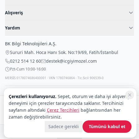
Hakkımızda
Alışveriş
Blog
Kadın İç Giyim
İç Giyim Rehberi
Yardım
Erkek İç Giyim
İletişim
Sıkça Sorulan Sorular
Fantazi İç Giyim
BK Bilgi Teknolojileri A.Ş.
İade Politikası
Çocuk İç Giyim
Sururi Mah. Hoca Hanı Sok. No:19/69
,
Fatih
/
İstanbul
Kargo Politikası
Outlet Fırsatları
0212 514 12 60
destek@icgiyimozel.com
Gizli Paketleme
Pzt-Cum 10:00-16:00
MERSİS 0178074686400001 · VKN 1780746864 · Tic.Sicil 906539-0
Çerezleri kullanıyoruz.
Sepet, oturum ve daha iyi alışveriş
deneyimi için çerezler tarayıcınızda saklanır. Tercihinizi
Güvenli alışveriş:
sayfanın altındaki
Çerez Tercihleri
bağlantısından her
Kargo:
DHL
eCommerce
zaman değiştirebilirsiniz.
Sadece gerekli
Tümünü kabul et
© 2008–2026 BK Bilgi Teknolojileri ve Ticaret A.Ş.
Telif Hakları
|
Tüketici Hakları ve Güvenli Alışveriş
|
Gizlilik İlkeleri ve Politikası
|