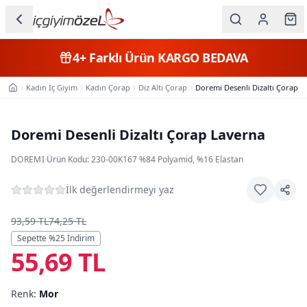
Ana içeriğe geç
İç Giyim
4+
Farklı Ürün
KARGO BEDAVA
Kategorileri
Kadın İç Giyim
Kadın Çorap
Diz Altı Çorap
Doremi Desenli Dizaltı Çorap L
Ana Sayfa
Kadın
Erkek
Doremi Desenli Dizaltı Çorap Laverna
Çocuk
DOREMI
·
Ürün Kodu:
230-00K167
·
%84 Polyamid, %16 Elastan
Fantazi
İlk değerlendirmeyi yaz
Büyük
93,59 TL
74,25 TL
Beden
Sepette %
25
İndirim
55,69 TL
Markalar
Renk:
Mor
Plaj & Mayo