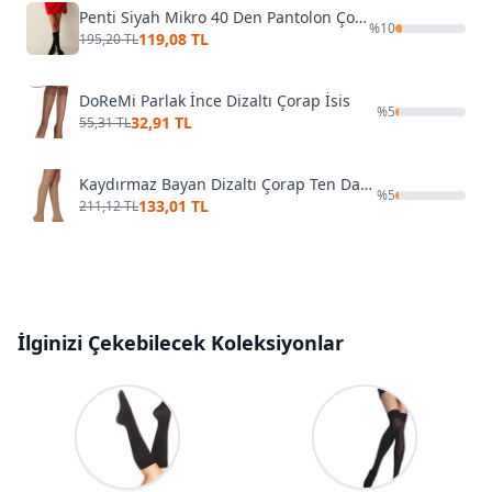
Penti Siyah Mikro 40 Den Pantolon Çorabı
%
10
119,08 TL
195,20 TL
DoReMi Parlak İnce Dizaltı Çorap İsis
%
5
32,91 TL
55,31 TL
Kaydırmaz Bayan Dizaltı Çorap Ten Daymod D1212017
%
5
133,01 TL
211,12 TL
İlginizi Çekebilecek Koleksiyonlar