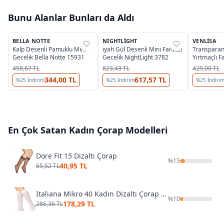
Bunu Alanlar Bunları da Aldı
BELLA NOTTE
NIGHTLIGHT
VENLISA
%
77
%
38
%
33
Kalp Desenli Pamuklu Mini
iyah Gül Desenli Mini Fantezi
Transparan 
Gecelik Bella Notte 15931
Gecelik NightLight 3782
Yırtmaçlı F
Venlisa 24
458,67 TL
823,43 TL
429,00 TL
344,00 TL
617,57 TL
%
25
İndirim
%
25
İndirim
%
25
İndiri
En Çok Satan
Kadın Çorap
Modelleri
Dore Fit 15 Dizaltı Çorap
%
15
40,95 TL
65,52 TL
Italiana Mikro 40 Kadın Dizaltı Çorap 1014 Beyaz
%
10
178,29 TL
286,36 TL