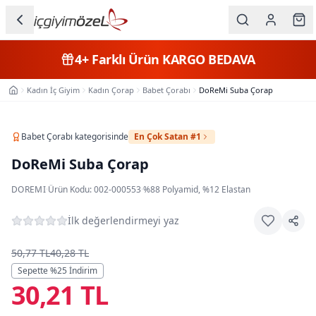
Ana içeriğe geç
İç Giyim
4+
Farklı Ürün
KARGO BEDAVA
Kategorileri
Kadın İç Giyim
Kadın Çorap
Babet Çorabı
DoReMi Suba Çorap
Ana Sayfa
Kadın
Erkek
Babet Çorabı
kategorisinde
En Çok Satan #1
DoReMi Suba Çorap
Çocuk
DOREMI
·
Ürün Kodu:
002-000553
·
%88 Polyamid, %12 Elastan
Fantazi
İlk değerlendirmeyi yaz
Büyük
Beden
50,77 TL
40,28 TL
Sepette %
25
İndirim
30,21 TL
Markalar
Plaj & Mayo