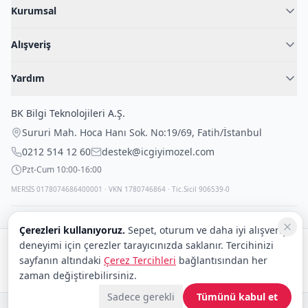
Kurumsal
Hakkımızda
Alışveriş
Blog
Kadın İç Giyim
İç Giyim Rehberi
Yardım
Erkek İç Giyim
İletişim
Sıkça Sorulan Sorular
Fantazi İç Giyim
BK Bilgi Teknolojileri A.Ş.
İade Politikası
Çocuk İç Giyim
Sururi Mah. Hoca Hanı Sok. No:19/69
,
Fatih
/
İstanbul
Kargo Politikası
Outlet Fırsatları
0212 514 12 60
destek@icgiyimozel.com
Gizli Paketleme
Pzt-Cum 10:00-16:00
MERSİS 0178074686400001 · VKN 1780746864 · Tic.Sicil 906539-0
Çerezleri kullanıyoruz.
Sepet, oturum ve daha iyi alışveriş
deneyimi için çerezler tarayıcınızda saklanır. Tercihinizi
Güvenli alışveriş:
sayfanın altındaki
Çerez Tercihleri
bağlantısından her
Kargo:
DHL
eCommerce
zaman değiştirebilirsiniz.
Sadece gerekli
Tümünü kabul et
© 2008–2026 BK Bilgi Teknolojileri ve Ticaret A.Ş.