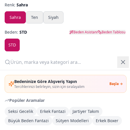
Renk:
Sahra
Yazlık Pijama
Sahra
Ten
Siyah
Kampanyalar
Beden:
STD
Beden Asistanı
Beden Tablosu
Yeni Gelenler
STD
OUTLET
Adet:
Giriş Yap
Sepete Ekle
Bedeninize Göre Alışveriş Yapın
Başla →
Üye Ol
Tercihlerinizi belirleyin, sizin için sıralayalım
Şimdi Al
Popüler Aramalar
Seksi Gecelik
Erkek Fantazi
Jartiyer Takım
Kargoya Teslim
DHL
Büyük Beden Fantazi
Sütyen Modelleri
Erkek Boxer
Bayram tatili sonrasında kargolanacaktır