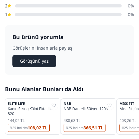
2
0%
1
0%
Bu ürünü yorumla
Görüşlerini insanlarla paylaş
Görüşünü yaz
Bunu Alanlar Bunları da Aldı
3
2
OUTLET
ELITE LIFE
NBB
MISS FIT
%
25
%
39
%
41
Kadın String Külot Elite Life
NBB Dantelli Sütyen 1209
Miss Fit J
820
144,02 TL
488,68 TL
403,26 TL
108,02 TL
366,51 TL
%
25
İndirim
%
25
İndirim
%
25
İndiri