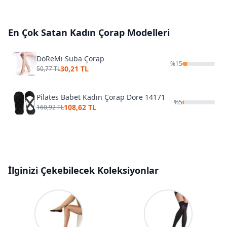
En Çok Satan
Kadın Çorap
Modelleri
DoReMi Suba Çorap
%
15
30,21 TL
50,77 TL
Pilates Babet Kadın Çorap Dore 14171
%
5
108,62 TL
160,92 TL
İlginizi Çekebilecek Koleksiyonlar