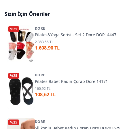
Sizin İçin Öneriler
DORE
%
25
Pilates&Yoga Serisi - Set 2 Dore DOR14447
2.383,56 TL
1.608,90 TL
DORE
%
25
Pilates Babet Kadın Çorap Dore 14171
160,92 TL
108,62 TL
DORE
%
25
Silikonlu Babet Kadın Çorap Dore DOR03529