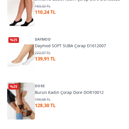
163,32 TL
110,24 TL
DAYMOD
%
25
Daymod SOFT SUBA Çorap D1612007
222,07 TL
139,91 TL
DORE
%
25
Burun Kadın Çorap Dore DOR10012
190,08 TL
128,30 TL