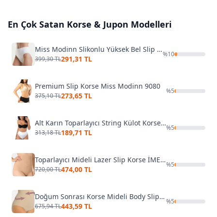
En Çok Satan
Korse & Jupon
Modelleri
Miss Modinn Slikonlu Yüksek Bel Slip Korse 1117
%
10
291,31 TL
399,30 TL
Premium Slip Korse Miss Modinn 9080
%
5
273,65 TL
375,10 TL
Alt Karın Toparlayıcı String Külot Korse Form Angel 5203
%
5
189,71 TL
313,18 TL
Toparlayıcı Mideli Lazer Slip Korse İMER 5105
%
5
474,00 TL
720,00 TL
Doğum Sonrası Korse Mideli Body Slip Miss Fit 1037
%
5
443,59 TL
675,94 TL