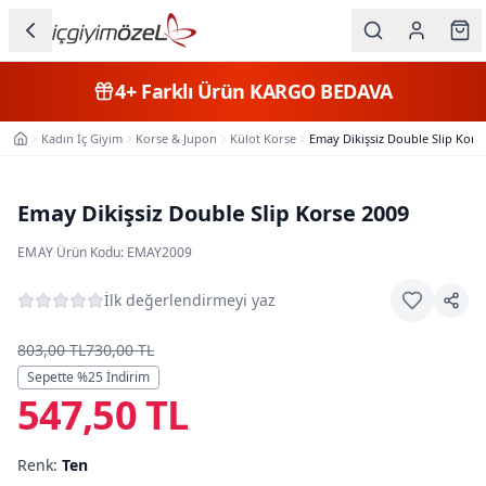
Ana içeriğe geç
İç Giyim
4+
Farklı Ürün
KARGO BEDAVA
Kategorileri
Kadın İç Giyim
Korse & Jupon
Külot Korse
Emay Dikişsiz Double Slip Kors
Ana Sayfa
Kadın
Erkek
Emay Dikişsiz Double Slip Korse 2009
Çocuk
EMAY
·
Ürün Kodu:
EMAY2009
Fantazi
İlk değerlendirmeyi yaz
Büyük
803,00 TL
730,00 TL
Beden
Sepette %
25
İndirim
547,50 TL
Markalar
Renk:
Ten
Plaj & Mayo