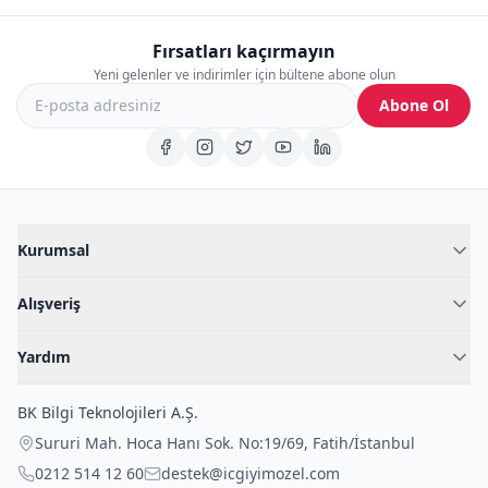
Fırsatları kaçırmayın
Yeni gelenler ve indirimler için bültene abone olun
Abone Ol
Kurumsal
Hakkımızda
Alışveriş
Blog
Kadın İç Giyim
İç Giyim Rehberi
Yardım
Erkek İç Giyim
İletişim
Sıkça Sorulan Sorular
Fantazi İç Giyim
BK Bilgi Teknolojileri A.Ş.
İade Politikası
Çocuk İç Giyim
Sururi Mah. Hoca Hanı Sok. No:19/69
,
Fatih
/
İstanbul
Kargo Politikası
Outlet Fırsatları
0212 514 12 60
destek@icgiyimozel.com