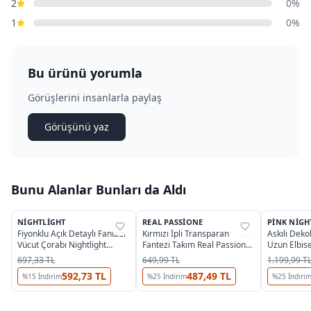
2
0%
1
0%
Bu ürünü yorumla
Görüşlerini insanlarla paylaş
Görüşünü yaz
Bunu Alanlar Bunları da Aldı
NIGHTLIGHT
REAL PASSIONE
PINK NIGH
%
29
%
58
%
55
Fiyonklu Açık Detaylı Fantazi
Kırmızı İpli Transparan
Askılı Deko
Vücut Çorabı Nightlight
Fantezi Takım Real Passione
Uzun Elbis
5009-1
P-03
697,33 TL
649,99 TL
1.199,99 T
592,73 TL
487,49 TL
%
15
İndirim
%
25
İndirim
%
25
İndiri