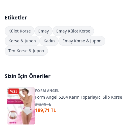
Etiketler
Külot Korse
Emay
Emay Külot Korse
Korse & Jupon
Kadın
Emay Korse & Jupon
Ten Korse & Jupon
Sizin İçin Öneriler
FORM ANGEL
%
25
Form Angel 5204 Karın Toparlayıcı Slip Korse
313,18 TL
189,71 TL