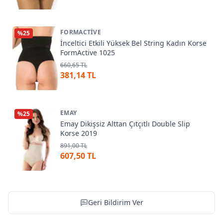
FORMACTIVE
%
25
İnceltici Etkili Yüksek Bel String Kadın Korse
FormActive 1025
660,65 TL
381,14 TL
EMAY
%
25
Emay Dikişsiz Alttan Çıtçıtlı Double Slip
Korse 2019
891,00 TL
607,50 TL
Geri Bildirim Ver