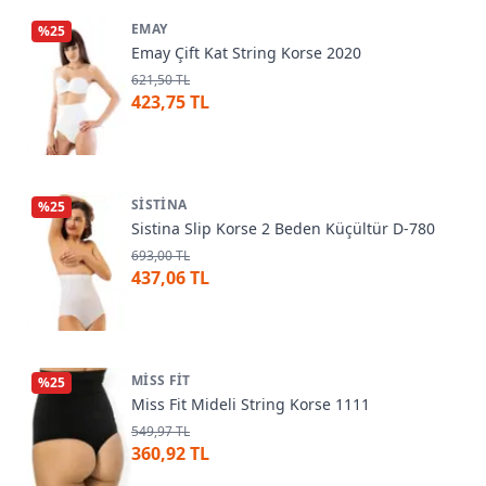
EMAY
%
25
Emay Çift Kat String Korse 2020
621,50 TL
423,75 TL
SISTINA
%
25
Sistina Slip Korse 2 Beden Küçültür D-780
693,00 TL
437,06 TL
MISS FIT
%
25
Miss Fit Mideli String Korse 1111
549,97 TL
360,92 TL