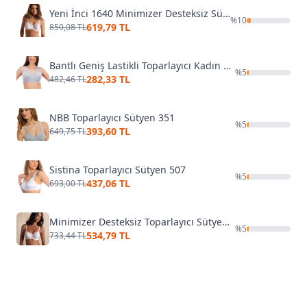
Yeni İnci 1640 Minimizer Desteksiz Sütyen (1 Beden Küçültür)
%
10
619,79 TL
850,08 TL
Bantlı Geniş Lastikli Toparlayıcı Kadın Sütyen Liza 541
%
5
282,33 TL
482,46 TL
NBB Toparlayıcı Sütyen 351
%
5
393,60 TL
649,75 TL
Sistina Toparlayıcı Sütyen 507
%
5
437,06 TL
693,00 TL
Minimizer Desteksiz Toparlayıcı Sütyen Yeni İnci 1950
%
5
534,79 TL
733,44 TL