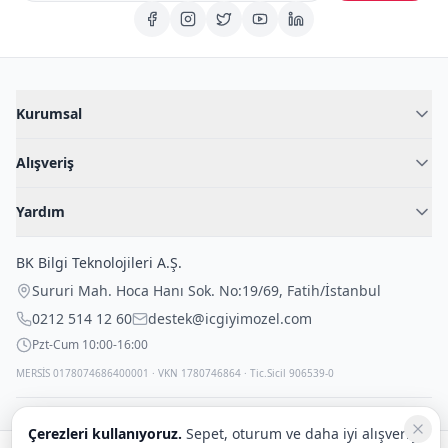
Kurumsal
Hakkımızda
Alışveriş
Blog
Kadın İç Giyim
İç Giyim Rehberi
Yardım
Erkek İç Giyim
İletişim
Sıkça Sorulan Sorular
Fantazi İç Giyim
BK Bilgi Teknolojileri A.Ş.
İade Politikası
Çocuk İç Giyim
Sururi Mah. Hoca Hanı Sok. No:19/69
,
Fatih
/
İstanbul
Kargo Politikası
Outlet Fırsatları
0212 514 12 60
destek@icgiyimozel.com
Gizli Paketleme
Pzt-Cum 10:00-16:00
MERSİS 0178074686400001 · VKN 1780746864 · Tic.Sicil 906539-0
Çerezleri kullanıyoruz.
Sepet, oturum ve daha iyi alışveriş