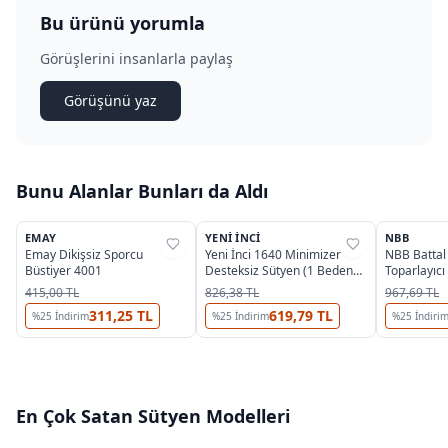
Bu ürünü yorumla
Görüşlerini insanlarla paylaş
Görüşünü yaz
Bunu Alanlar Bunları da Aldı
10
3
OUTLET
EMAY
YENI İNCI
NBB
%
32
%
27
%
45
Emay Dikişsiz Sporcu
Yeni İnci 1640 Minimizer
NBB Battal
Büstiyer 4001
Desteksiz Sütyen (1 Beden
Toparlayıc
Küçültür)
415,00 TL
826,38 TL
967,69 TL
311,25 TL
619,79 TL
%
25
İndirim
%
25
İndirim
%
25
İndiri
En Çok Satan
Sütyen
Modelleri