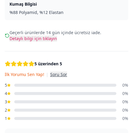
Kumaş Bilgisi
%88 Polyamid, %12 Elastan
Geçerli ürünlerde 14 gün içinde ücretsiz iade.
Detaylı bilgi için tıklayın
5 üzerinden 5
İlk Yorumu Sen Yap!
|
Soru Sor
5
0%
4
0%
3
0%
2
0%
1
0%