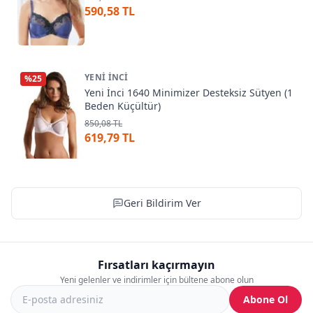
590,58 TL
YENI İNCI
%
25
Yeni İnci 1640 Minimizer Desteksiz Sütyen (1
Beden Küçültür)
850,08 TL
619,79 TL
Geri Bildirim Ver
Fırsatları kaçırmayın
Yeni gelenler ve indirimler için bültene abone olun
Abone Ol