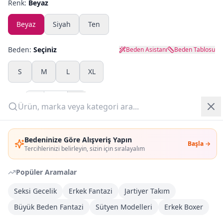
Renk:
Beyaz
Yazlık Pijama
Beyaz
Siyah
Ten
Kampanyalar
Beden:
Seçiniz
Beden Asistanı
Beden Tablosu
Yeni Gelenler
S
M
L
XL
OUTLET
Adet:
Giriş Yap
Sepete Ekle
Bedeninize Göre Alışveriş Yapın
Başla →
Üye Ol
Tercihlerinizi belirleyin, sizin için sıralayalım
Şimdi Al
Popüler Aramalar
Kargoya Teslim
Şehir seçin
DHL
Seksi Gecelik
Erkek Fantazi
Jartiyer Takım
Bugün kargoda
(
13 saat 58 dk
)
Büyük Beden Fantazi
Sütyen Modelleri
Erkek Boxer