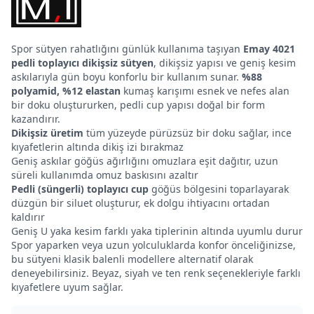
Spor sütyen rahatlığını günlük kullanıma taşıyan
Emay 4021
pedli toplayıcı dikişsiz sütyen
, dikişsiz yapısı ve geniş kesim
askılarıyla gün boyu konforlu bir kullanım sunar.
%88
polyamid, %12 elastan
kumaş karışımı esnek ve nefes alan
bir doku oluştururken, pedli cup yapısı doğal bir form
kazandırır.
Dikişsiz üretim
tüm yüzeyde pürüzsüz bir doku sağlar, ince
kıyafetlerin altında dikiş izi bırakmaz
Geniş askılar göğüs ağırlığını omuzlara eşit dağıtır, uzun
süreli kullanımda omuz baskısını azaltır
Pedli (süngerli) toplayıcı cup
göğüs bölgesini toparlayarak
düzgün bir siluet oluşturur, ek dolgu ihtiyacını ortadan
kaldırır
Geniş U yaka kesim farklı yaka tiplerinin altında uyumlu durur
Spor yaparken veya uzun yolculuklarda konfor önceliğinizse,
bu sütyeni klasik balenli modellere alternatif olarak
deneyebilirsiniz. Beyaz, siyah ve ten renk seçenekleriyle farklı
kıyafetlere uyum sağlar.