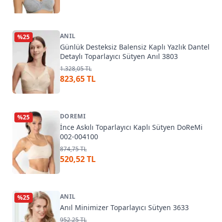
ANIL
%
25
Günlük Desteksiz Balensiz Kaplı Yazlık Dantel
Detaylı Toparlayıcı Sütyen Anıl 3803
1.328,05 TL
823,65 TL
DOREMI
%
25
İnce Askılı Toparlayıcı Kaplı Sütyen DoReMi
002-004100
874,75 TL
520,52 TL
ANIL
%
25
Anıl Minimizer Toparlayıcı Sütyen 3633
952,25 TL