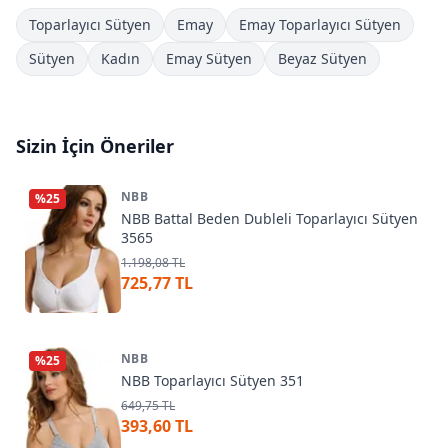
Toparlayıcı Sütyen
Emay
Emay Toparlayıcı Sütyen
Sütyen
Kadın
Emay Sütyen
Beyaz Sütyen
Sizin İçin Öneriler
NBB
%
25
NBB Battal Beden Dubleli Toparlayıcı Sütyen
3565
1.198,08 TL
725,77 TL
NBB
%
25
NBB Toparlayıcı Sütyen 351
649,75 TL
393,60 TL