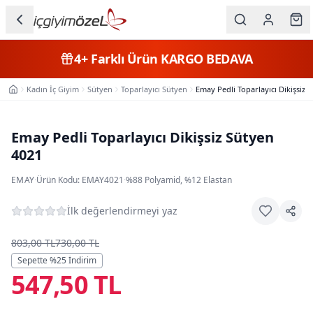
Ana içeriğe geç
İç Giyim
4+
Farklı Ürün
KARGO BEDAVA
Kategorileri
Kadın İç Giyim
Sütyen
Toparlayıcı Sütyen
Emay Pedli Toparlayıcı Dikişsiz 
Ana Sayfa
Kadın
Erkek
Emay Pedli Toparlayıcı Dikişsiz Sütyen
4021
Çocuk
EMAY
·
Ürün Kodu:
EMAY4021
·
%88 Polyamid, %12 Elastan
Fantazi
İlk değerlendirmeyi yaz
Büyük
Beden
803,00 TL
730,00 TL
Sepette %
25
İndirim
547,50 TL
Markalar
Plaj & Mayo