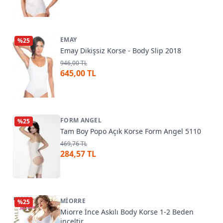
EMAY
%
25
Emay Dikişsiz Korse - Body Slip 2018
946,00 TL
645,00 TL
FORM ANGEL
%
25
Tam Boy Popo Açık Korse Form Angel 5110
469,76 TL
284,57 TL
MIORRE
%
25
Miorre İnce Askılı Body Korse 1-2 Beden
inceltir