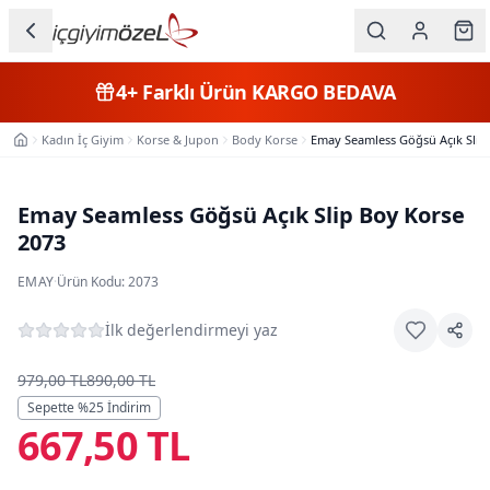
Ana içeriğe geç
İç Giyim
4+
Farklı Ürün
KARGO BEDAVA
Kategorileri
Kadın İç Giyim
Korse & Jupon
Body Korse
Emay Seamless Göğsü Açık Slip
Ana Sayfa
Kadın
Erkek
Emay Seamless Göğsü Açık Slip Boy Korse
2073
Çocuk
EMAY
·
Ürün Kodu:
2073
Fantazi
İlk değerlendirmeyi yaz
Büyük
Beden
979,00 TL
890,00 TL
Sepette %
25
İndirim
667,50 TL
Markalar
Plaj & Mayo