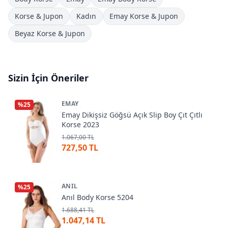
Korse & Jupon
Kadın
Emay Korse & Jupon
Beyaz Korse & Jupon
Sizin İçin Öneriler
EMAY
%
25
Emay Dikişsiz Göğsü Açık Slip Boy Çıt Çıtlı
Korse 2023
1.067,00 TL
727,50 TL
ANIL
%
25
Anıl Body Korse 5204
1.688,41 TL
1.047,14 TL