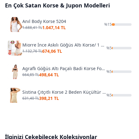
En Çok Satan
Korse & Jupon
Modelleri
Anıl Body Korse 5204
%
15
1.047,14 TL
1.688,41 TL
Miorre İnce Askılı Göğüs Altı Korse/ 1 Beden İnceltir!!!
%
5
674,06 TL
1.132,76 TL
Agraflı Göğüs Altı Paçalı Badi Korse Form Time 9106
%
5
498,64 TL
664,85 TL
Sistina Çıtçıtlı Korse 2 Beden Küçültür D-755
%
5
398,21 TL
631,40 TL
İlginizi Çekebilecek Koleksiyonlar