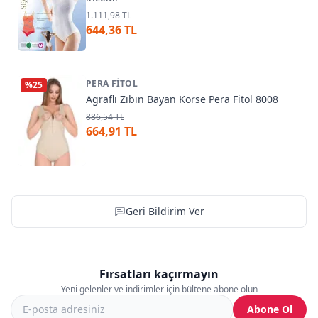
1.111,98 TL
644,36 TL
PERA FITOL
%
25
Agraflı Zıbın Bayan Korse Pera Fitol 8008
886,54 TL
664,91 TL
Geri Bildirim Ver
Fırsatları kaçırmayın
Yeni gelenler ve indirimler için bültene abone olun
Abone Ol