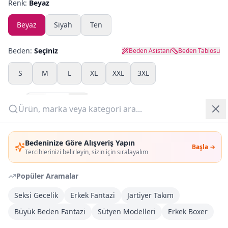
Renk:
Beyaz
Yazlık Pijama
Beyaz
Siyah
Ten
Kampanyalar
Beden:
Seçiniz
Beden Asistanı
Beden Tablosu
Yeni Gelenler
S
M
L
XL
XXL
3XL
OUTLET
Adet:
Giriş Yap
Sepete Ekle
Bedeninize Göre Alışveriş Yapın
Başla →
Üye Ol
Tercihlerinizi belirleyin, sizin için sıralayalım
Şimdi Al
Popüler Aramalar
Kargoya Teslim
Şehir seçin
DHL
Seksi Gecelik
Erkek Fantazi
Jartiyer Takım
Yarın kargoda
Büyük Beden Fantazi
Sütyen Modelleri
Erkek Boxer