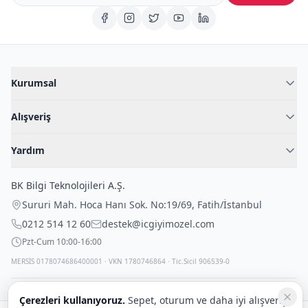
Kurumsal
Hakkımızda
Alışveriş
Blog
Kadın İç Giyim
İç Giyim Rehberi
Yardım
Erkek İç Giyim
İletişim
Sıkça Sorulan Sorular
Fantazi İç Giyim
BK Bilgi Teknolojileri A.Ş.
İade Politikası
Çocuk İç Giyim
Sururi Mah. Hoca Hanı Sok. No:19/69
,
Fatih
/
İstanbul
Kargo Politikası
Outlet Fırsatları
0212 514 12 60
destek@icgiyimozel.com
Gizli Paketleme
Pzt-Cum 10:00-16:00
MERSİS 0178074686400001 · VKN 1780746864 · Tic.Sicil 906539-0
Çerezleri kullanıyoruz.
Sepet, oturum ve daha iyi alışveriş