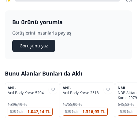
Bu ürünü yorumla
Görüşlerini insanlarla paylaş
Görüşünü yaz
Bunu Alanlar Bunları da Aldı
3
2
ANIL
ANIL
NBB
%
38
%
38
%
39
Anıl Body Korse 5204
Anıl Body Korse 2518
NBB Alttan 
Korse 2979
1.396,19 TL
1.755,90 TL
645,52 TL
1.047,14 TL
1.316,93 TL
%
25
İndirim
%
25
İndirim
%
25
İndiri