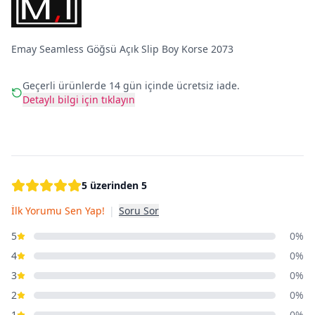
Emay Seamless Göğsü Açık Slip Boy Korse 2073
Geçerli ürünlerde 14 gün içinde ücretsiz iade.
Detaylı bilgi için tıklayın
5 üzerinden 5
İlk Yorumu Sen Yap!
|
Soru Sor
5
0%
4
0%
3
0%
2
0%
1
0%