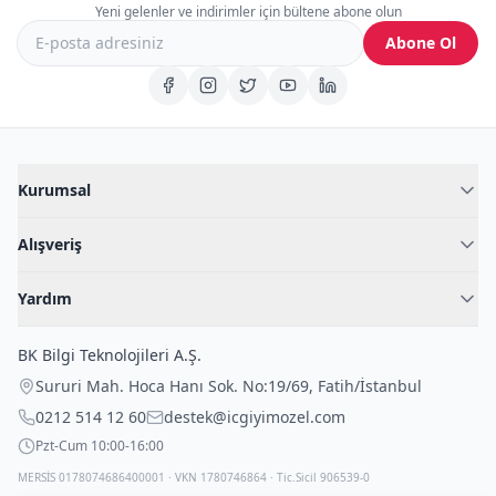
Yeni gelenler ve indirimler için bültene abone olun
Abone Ol
Kurumsal
Hakkımızda
Alışveriş
Blog
Kadın İç Giyim
İç Giyim Rehberi
Yardım
Erkek İç Giyim
İletişim
Sıkça Sorulan Sorular
Fantazi İç Giyim
BK Bilgi Teknolojileri A.Ş.
İade Politikası
Çocuk İç Giyim
Sururi Mah. Hoca Hanı Sok. No:19/69
,
Fatih
/
İstanbul
Kargo Politikası
Outlet Fırsatları
0212 514 12 60
destek@icgiyimozel.com
Gizli Paketleme
Pzt-Cum 10:00-16:00
MERSİS 0178074686400001 · VKN 1780746864 · Tic.Sicil 906539-0