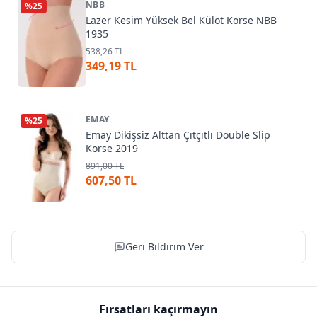
NBB
%
25
Lazer Kesim Yüksek Bel Külot Korse NBB
1935
538,26 TL
349,19 TL
EMAY
%
25
Emay Dikişsiz Alttan Çıtçıtlı Double Slip
Korse 2019
891,00 TL
607,50 TL
Geri Bildirim Ver
Fırsatları kaçırmayın