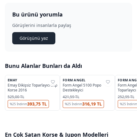
Bu ürünü yorumla
Görüşlerini insanlarla paylaş
Görüşünü yaz
Bunu Alanlar Bunları da Aldı
3
2
EMAY
FORM ANGEL
FORM ANG
%
32
%
39
%
39
Emay Dikişsiz Toparlayıcı Slip
Form Angel 5100 Popo
Form Angel
Korse 2016
Destekleyici
Toparlayıcı
525,00 TL
421,59 TL
252,95 TL
393,75 TL
316,19 TL
%
25
İndirim
%
25
İndirim
%
25
İndiri
En Çok Satan
Korse & Jupon
Modelleri