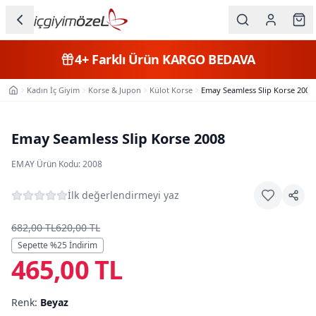
Ana içeriğe geç
İç Giyim
4+
Farklı Ürün
KARGO BEDAVA
Kategorileri
Kadın İç Giyim
Korse & Jupon
Külot Korse
Emay Seamless Slip Korse 2008
Ana Sayfa
Kadın
Erkek
Emay Seamless Slip Korse 2008
Çocuk
EMAY
·
Ürün Kodu:
2008
Fantazi
İlk değerlendirmeyi yaz
Büyük
682,00 TL
620,00 TL
Beden
Sepette %
25
İndirim
465,00 TL
Markalar
Renk:
Beyaz
Plaj & Mayo