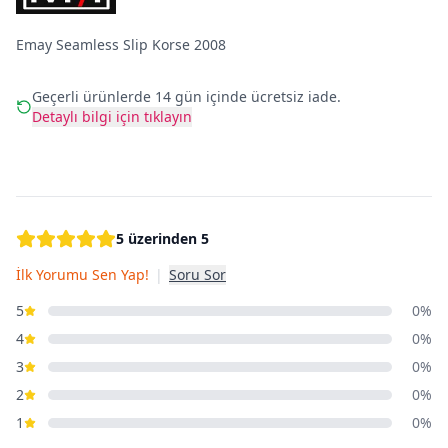
Emay Seamless Slip Korse 2008
Geçerli ürünlerde 14 gün içinde ücretsiz iade.
Detaylı bilgi için tıklayın
5 üzerinden 5
İlk Yorumu Sen Yap!
|
Soru Sor
5
0%
4
0%
3
0%
2
0%
1
0%