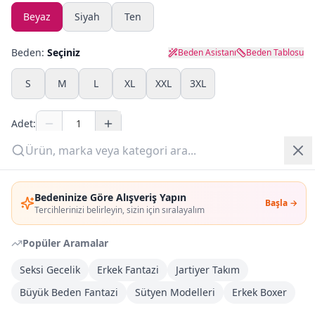
Beyaz
Siyah
Ten
Yazlık Pijama
Beden:
Seçiniz
Beden Asistanı
Beden Tablosu
Kampanyalar
S
M
L
XL
XXL
3XL
Yeni Gelenler
Adet:
OUTLET
Sepete Ekle
Giriş Yap
Bedeninize Göre Alışveriş Yapın
Şimdi Al
Başla →
Üye Ol
Tercihlerinizi belirleyin, sizin için sıralayalım
Popüler Aramalar
Kargoya Teslim
Şehir seçin
DHL
Yarın kargoda
Seksi Gecelik
Erkek Fantazi
Jartiyer Takım
Büyük Beden Fantazi
Sütyen Modelleri
Erkek Boxer
Kargo Bedava
3.000
TL veya
4
farklı ürün