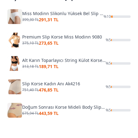
Miss Modinn Slikonlu Yüksek Bel Slip Korse 1117
%
10
291,31 TL
399,30 TL
Premium Slip Korse Miss Modinn 9080
%
5
273,65 TL
375,10 TL
Alt Karın Toparlayıcı String Külot Korse Form Angel 5203
%
5
189,71 TL
313,18 TL
Slip Korse Kadın Anı Ak4216
%
5
476,85 TL
751,40 TL
Doğum Sonrası Korse Mideli Body Slip Miss Fit 1037
%
5
443,59 TL
675,94 TL