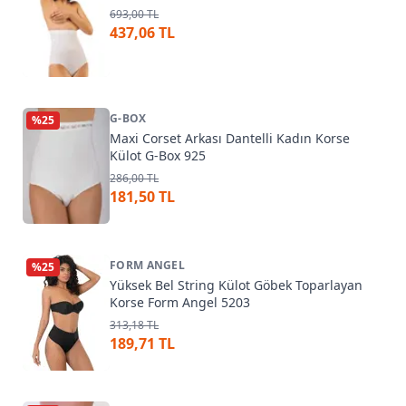
693,00 TL
437,06 TL
G-BOX
%
25
Maxi Corset Arkası Dantelli Kadın Korse
Külot G-Box 925
286,00 TL
181,50 TL
FORM ANGEL
%
25
Yüksek Bel String Külot Göbek Toparlayan
Korse Form Angel 5203
313,18 TL
189,71 TL