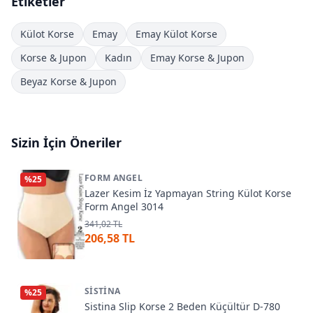
Etiketler
Külot Korse
Emay
Emay Külot Korse
Korse & Jupon
Kadın
Emay Korse & Jupon
Beyaz Korse & Jupon
Sizin İçin Öneriler
FORM ANGEL
%
25
Lazer Kesim İz Yapmayan String Külot Korse
Form Angel 3014
341,02 TL
206,58 TL
SISTINA
%
25
Sistina Slip Korse 2 Beden Küçültür D-780