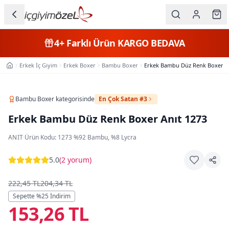
Ana içeriğe geç
İç Giyim
4+
Farklı Ürün
KARGO BEDAVA
Kategorileri
Erkek İç Giyim
Erkek Boxer
Bambu Boxer
Erkek Bambu Düz Renk Boxer An
Ana Sayfa
Kadın
Erkek
Bambu Boxer
kategorisinde
En Çok Satan #3
Erkek Bambu Düz Renk Boxer Anıt 1273
Çocuk
ANIT
·
Ürün Kodu:
1273
·
%92 Bambu, %8 Lycra
Fantazi
5.0
(
2 yorum
)
Büyük
Beden
222,45 TL
204,34 TL
Sepette %
25
İndirim
153,26 TL
Markalar
Plaj & Mayo