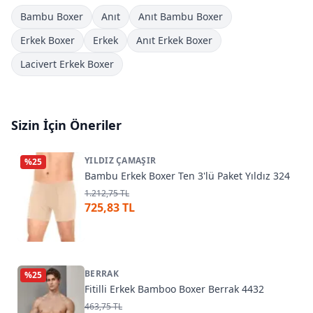
Bambu Boxer
Anıt
Anıt Bambu Boxer
Erkek Boxer
Erkek
Anıt Erkek Boxer
Lacivert Erkek Boxer
Sizin İçin Öneriler
YILDIZ ÇAMAŞIR
%
25
Bambu Erkek Boxer Ten 3'lü Paket Yıldız 324
1.212,75 TL
725,83 TL
BERRAK
%
25
Fitilli Erkek Bamboo Boxer Berrak 4432
463,75 TL