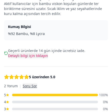
Aktif kullanıcılar için bambu viskon koşulan günlerde ter
biriktirme süresini uzatır. Sıcak iklim ve yaz seyahatlerinde
kuru kalma açısından tercih edilir.
Kumaş Bilgisi
%92 Bambu, %8 Lycra
Geçerli ürünlerde 14 gün içinde ücretsiz iade.
Detaylı bilgi için tıklayın
5 üzerinden
5.0
2 Yorum
|
Soru Sor
5
100
%
4
0
%
3
0
%