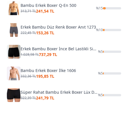
Bambu Erkek Boxer Q-En 500
%
15
241,54 TL
313,71 TL
Erkek Bambu Düz Renk Boxer Anıt 1273
%
10
153,26 TL
222,45 TL
Erkek Bambu Boxer İnce Bel Lastikli Siyah Arma Yıldız 1190 - 5 ADET
%
5
737,29 TL
1.028,98 TL
Bambu Erkek Boxer İlke 1606
%
5
195,85 TL
332,36 TL
Süper Rahat Bambu Erkek Boxer Lüx DRM 3910
%
5
241,79 TL
322,39 TL