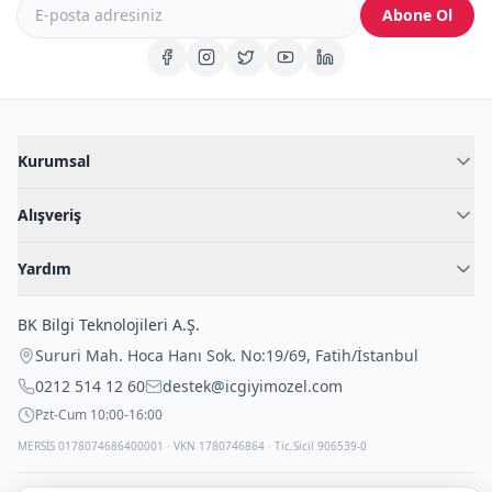
Abone Ol
Kurumsal
Hakkımızda
Alışveriş
Blog
Kadın İç Giyim
İç Giyim Rehberi
Yardım
Erkek İç Giyim
İletişim
Sıkça Sorulan Sorular
Fantazi İç Giyim
BK Bilgi Teknolojileri A.Ş.
İade Politikası
Çocuk İç Giyim
Sururi Mah. Hoca Hanı Sok. No:19/69
,
Fatih
/
İstanbul
Kargo Politikası
Outlet Fırsatları
0212 514 12 60
destek@icgiyimozel.com
Gizli Paketleme
Pzt-Cum 10:00-16:00
MERSİS 0178074686400001 · VKN 1780746864 · Tic.Sicil 906539-0