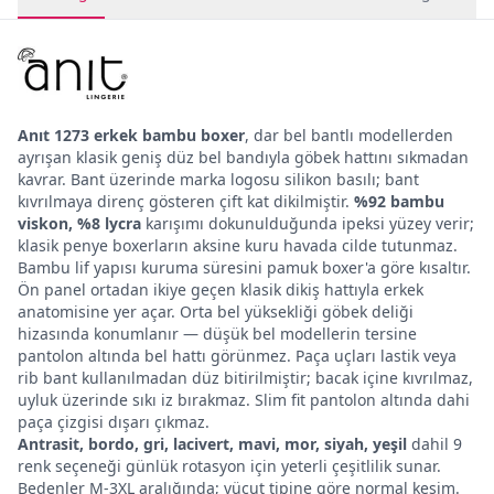
Anıt 1273 erkek bambu boxer
, dar bel bantlı modellerden
ayrışan klasik geniş düz bel bandıyla göbek hattını sıkmadan
kavrar. Bant üzerinde marka logosu silikon basılı; bant
kıvrılmaya direnç gösteren çift kat dikilmiştir.
%92 bambu
viskon, %8 lycra
karışımı dokunulduğunda ipeksi yüzey verir;
klasik penye boxerların aksine kuru havada cilde tutunmaz.
Bambu lif yapısı kuruma süresini pamuk boxer'a göre kısaltır.
Ön panel ortadan ikiye geçen klasik dikiş hattıyla erkek
anatomisine yer açar. Orta bel yüksekliği göbek deliği
hizasında konumlanır — düşük bel modellerin tersine
pantolon altında bel hattı görünmez. Paça uçları lastik veya
rib bant kullanılmadan düz bitirilmiştir; bacak içine kıvrılmaz,
uyluk üzerinde sıkı iz bırakmaz. Slim fit pantolon altında dahi
paça çizgisi dışarı çıkmaz.
Antrasit, bordo, gri, lacivert, mavi, mor, siyah, yeşil
dahil 9
renk seçeneği günlük rotasyon için yeterli çeşitlilik sunar.
Bedenler M-3XL aralığında; vücut tipine göre normal kesim.