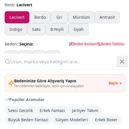
Renk:
Lacivert
Yazlık Pijama
Lacivert
Bordo
Gri
Mürdüm
Antrasit
Kampanyalar
İndigo
Saks
B.Yeşili
Siyah
Yeni Gelenler
Beden:
Seçiniz
Beden Asistanı
Beden Tablosu
OUTLET
M
L
XL
XXL
Giriş Yap
Adet:
Bedeninize Göre Alışveriş Yapın
Başla →
Üye Ol
Tercihlerinizi belirleyin, sizin için sıralayalım
Sepete Ekle
Popüler Aramalar
Şimdi Al
Seksi Gecelik
Erkek Fantazi
Jartiyer Takım
Büyük Beden Fantazi
Sütyen Modelleri
Erkek Boxer
Kargoya Teslim
Şehir seçin
DHL