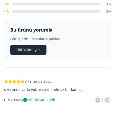
2
0
%
1
0
%
Bu ürünü yorumla
Görüşlerini insanlarla paylaş
Görüşünü yaz
8 Temmuz 2025
üzerimde varla yok arası inanılmaz bir kumaş
L. S.
(
Hatay
)
Ürünü satın aldı