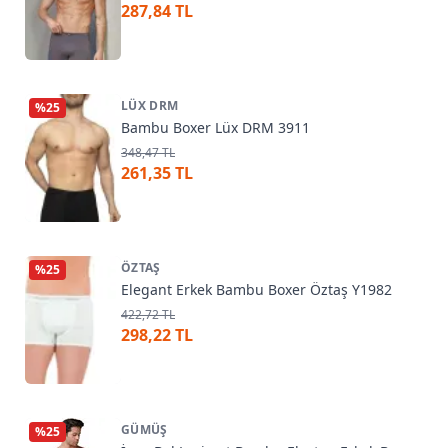
287,84 TL
LÜX DRM
%
25
Bambu Boxer Lüx DRM 3911
348,47 TL
261,35 TL
ÖZTAŞ
%
25
Elegant Erkek Bambu Boxer Öztaş Y1982
422,72 TL
298,22 TL
GÜMÜŞ
%
25