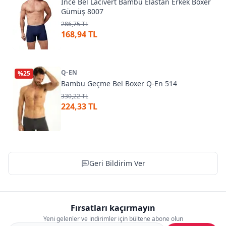
İnce Bel Lacivert Bambu Elastan Erkek Boxer
Gümüş 8007
286,75 TL
168,94 TL
Q-EN
%
25
Bambu Geçme Bel Boxer Q-En 514
330,22 TL
224,33 TL
Geri Bildirim Ver
Fırsatları kaçırmayın
Yeni gelenler ve indirimler için bültene abone olun