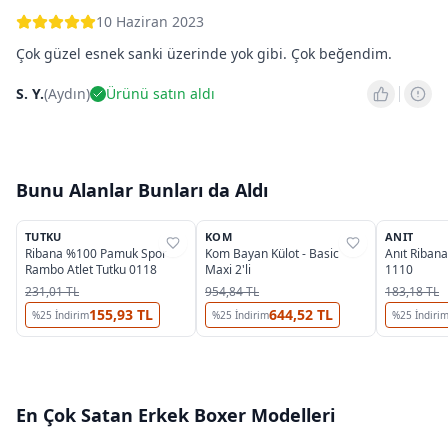
10 Haziran 2023
Çok güzel esnek sanki üzerinde yok gibi. Çok beğendim.
S. Y.
(
Aydın
)
Ürünü satın aldı
Bunu Alanlar Bunları da Aldı
3
3
OUTLET
OUTLET
TUTKU
KOM
ANIT
%
44
%
35
%
31
Ribana %100 Pamuk Spor
Kom Bayan Külot - Basic
Anıt Ribana
Rambo Atlet Tutku 0118
Maxi 2'li
1110
231,01 TL
954,84 TL
183,18 TL
155,93 TL
644,52 TL
%
25
İndirim
%
25
İndirim
%
25
İndiri
En Çok Satan
Erkek Boxer
Modelleri