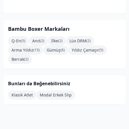
Bambu Boxer
Markaları
Q-En
Anıt
İlke
Lüx DRM
(
5
)
(
2
)
(
2
)
(
2
)
Arma Yıldız
Gümüş
Yıldız Çamaşır
(
15
)
(
6
)
(
5
)
Berrak
(
2
)
Bunları da Beğenebilirsiniz
Klasik Atlet
Modal Erkek Slip