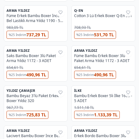
ARMA YILDIZ
Q-EN
%
28
%
32
Füme Erkek Bambu Boxer İnce
Cotton 3 Lü Erkek Boxer Q-En 501
Bel Lastikli Arma Yıldız 1190 - 5
ADET
983,05 TL
708,93 TL
737,29 TL
531,70 TL
%
25
İndirim
%
25
İndirim
ARMA YILDIZ
ARMA YILDIZ
%
28
%
28
Saks Bambu Boxer 3lü Paket
Füme Bambu Erkek Boxer 3lü
Arma Yıldız 1172 - 3 ADET
Paket Arma Yıldız 1172 - 3 ADET
654,61 TL
654,61 TL
490,96 TL
490,96 TL
%
25
İndirim
%
25
İndirim
4
YILDIZ ÇAMAŞIR
İLKE
%
40
%
38
Bambu Beyaz 3'lü Paket Erkek
Bambu Erkek Boxer 5li İlke 1606 -
Boxer Yıldız 320
5 ADET
967,77 TL
1.511,18 TL
725,83 TL
1.133,39 TL
%
25
İndirim
%
25
İndirim
ARMA YILDIZ
ARMA YILDIZ
%
28
%
28
Lacivert Bambu Boxer İnce Bel
Erkek Bordo Bambu Boxer 3lü