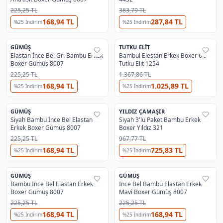
225,25 TL
383,79 TL
168,94 TL
287,84 TL
%
25
İndirim
%
25
İndirim
GÜMÜŞ
TUTKU ELIT
%
41
%
38
Elastan İnce Bel Gri Bambu Erkek
Bambul Elestan Erkek Boxer 6'lı
Boxer Gümüş 8007
Tutku Elit 1254
225,25 TL
1.367,86 TL
168,94 TL
1.025,89 TL
%
25
İndirim
%
25
İndirim
GÜMÜŞ
YILDIZ ÇAMAŞIR
%
41
%
40
Siyah Bambu İnce Bel Elastan
Siyah 3'lü Paket Bambu Erkek
Erkek Boxer Gümüş 8007
Boxer Yıldız 321
225,25 TL
967,77 TL
168,94 TL
725,83 TL
%
25
İndirim
%
25
İndirim
GÜMÜŞ
GÜMÜŞ
%
41
%
41
Bambu İnce Bel Elastan Erkek
İnce Bel Bambu Elastan Erkek
Boxer Gümüş 8007
Mavi Boxer Gümüş 8007
225,25 TL
225,25 TL
168,94 TL
168,94 TL
%
25
İndirim
%
25
İndirim