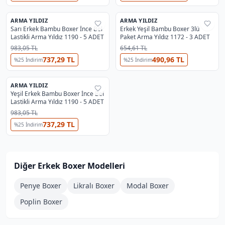
ARMA YILDIZ
ARMA YILDIZ
%
28
%
28
Sarı Erkek Bambu Boxer İnce Bel
Erkek Yeşil Bambu Boxer 3lü
Lastikli Arma Yıldız 1190 - 5 ADET
Paket Arma Yıldız 1172 - 3 ADET
983,05 TL
654,61 TL
737,29 TL
490,96 TL
%
25
İndirim
%
25
İndirim
ARMA YILDIZ
%
28
Yeşil Erkek Bambu Boxer İnce Bel
Lastikli Arma Yıldız 1190 - 5 ADET
983,05 TL
737,29 TL
%
25
İndirim
Diğer Erkek Boxer Modelleri
Penye Boxer
Likralı Boxer
Modal Boxer
Poplin Boxer