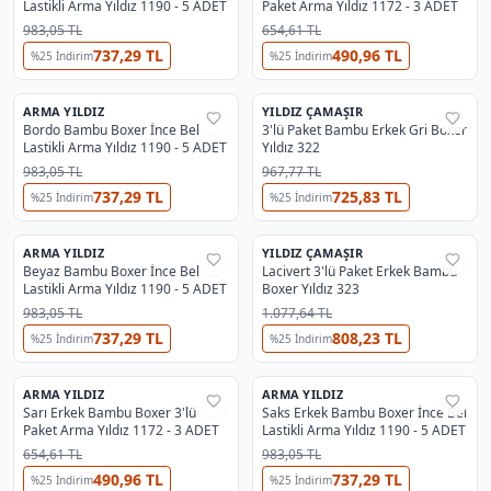
Lastikli Arma Yıldız 1190 - 5 ADET
Paket Arma Yıldız 1172 - 3 ADET
983,05 TL
654,61 TL
737,29 TL
490,96 TL
%
25
İndirim
%
25
İndirim
ARMA YILDIZ
YILDIZ ÇAMAŞIR
%
28
%
40
Bordo Bambu Boxer İnce Bel
3'lü Paket Bambu Erkek Gri Boxer
Lastikli Arma Yıldız 1190 - 5 ADET
Yıldız 322
983,05 TL
967,77 TL
737,29 TL
725,83 TL
%
25
İndirim
%
25
İndirim
ARMA YILDIZ
YILDIZ ÇAMAŞIR
%
28
%
25
Beyaz Bambu Boxer İnce Bel
Lacivert 3'lü Paket Erkek Bambu
Lastikli Arma Yıldız 1190 - 5 ADET
Boxer Yıldız 323
983,05 TL
1.077,64 TL
737,29 TL
808,23 TL
%
25
İndirim
%
25
İndirim
ARMA YILDIZ
ARMA YILDIZ
%
28
%
28
Sarı Erkek Bambu Boxer 3'lü
Saks Erkek Bambu Boxer İnce Bel
Paket Arma Yıldız 1172 - 3 ADET
Lastikli Arma Yıldız 1190 - 5 ADET
654,61 TL
983,05 TL
490,96 TL
737,29 TL
%
25
İndirim
%
25
İndirim