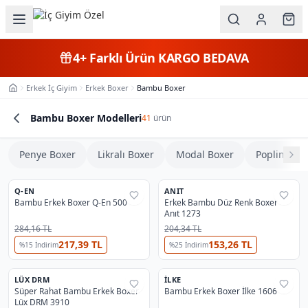
Ana içeriğe geç
İç Giyim
4+
Farklı Ürün
KARGO BEDAVA
Kategorileri
Erkek İç Giyim
Erkek Boxer
Bambu Boxer
Ana Sayfa
Kadın
Bambu Boxer Modelleri
41
ürün
Erkek
Penye Boxer
Likralı Boxer
Modal Boxer
Poplin Box
4
8
OUTLET
Çocuk
En Çok Satan
#
1
En Çok Satan
#
3
Ürün Listesi
Fantazi
Q-EN
ANIT
%
31
%
31
Bambu Erkek Boxer Q-En 500
Erkek Bambu Düz Renk Boxer
⭐
Yıldız Fırsat
Anıt 1273
Büyük
284,16 TL
204,34 TL
Beden
217,39 TL
153,26 TL
%
15
İndirim
2
%
25
İndirim
4
En Çok Satan
#
5
En Çok Satan
#
2
Markalar
LÜX DRM
İLKE
%
25
%
41
Süper Rahat Bambu Erkek Boxer
Bambu Erkek Boxer İlke 1606
Lüx DRM 3910
Plaj & Mayo