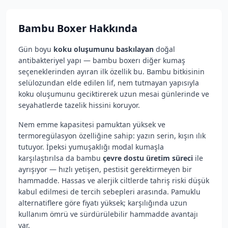
Bambu Boxer
Hakkında
Gün boyu
koku oluşumunu baskılayan
doğal
antibakteriyel yapı — bambu boxerı diğer kumaş
seçeneklerinden ayıran ilk özellik bu. Bambu bitkisinin
selülozundan elde edilen lif, nem tutmayan yapısıyla
koku oluşumunu geciktirerek uzun mesai günlerinde ve
seyahatlerde tazelik hissini koruyor.
Nem emme kapasitesi pamuktan yüksek ve
termoregülasyon özelliğine sahip: yazın serin, kışın ılık
tutuyor. İpeksi yumuşaklığı modal kumaşla
karşılaştırılsa da bambu
çevre dostu üretim süreci
ile
ayrışıyor — hızlı yetişen, pestisit gerektirmeyen bir
hammadde. Hassas ve alerjik ciltlerde tahriş riski düşük
kabul edilmesi de tercih sebepleri arasında. Pamuklu
alternatiflere göre fiyatı yüksek; karşılığında uzun
kullanım ömrü ve sürdürülebilir hammadde avantajı
var.