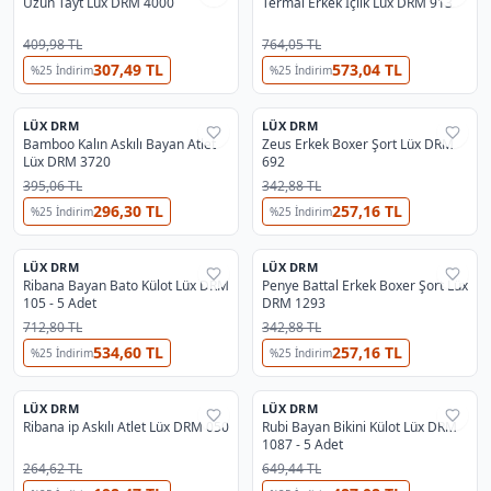
Uzun Tayt Lüx DRM 4000
Termal Erkek İçlik Lüx DRM 913
409,98 TL
764,05 TL
307,49 TL
573,04 TL
%
25
İndirim
%
25
İndirim
2
3
LÜX DRM
LÜX DRM
%
25
%
25
Bamboo Kalın Askılı Bayan Atlet
Zeus Erkek Boxer Şort Lüx DRM
Lüx DRM 3720
692
395,06 TL
342,88 TL
296,30 TL
257,16 TL
%
25
İndirim
%
25
İndirim
LÜX DRM
LÜX DRM
%
35
%
25
Ribana Bayan Bato Külot Lüx DRM
Penye Battal Erkek Boxer Şort Lüx
105 - 5 Adet
DRM 1293
712,80 TL
342,88 TL
534,60 TL
257,16 TL
%
25
İndirim
%
25
İndirim
3
3
LÜX DRM
LÜX DRM
%
25
%
35
Ribana ip Askılı Atlet Lüx DRM 050
Rubi Bayan Bikini Külot Lüx DRM
1087 - 5 Adet
264,62 TL
649,44 TL