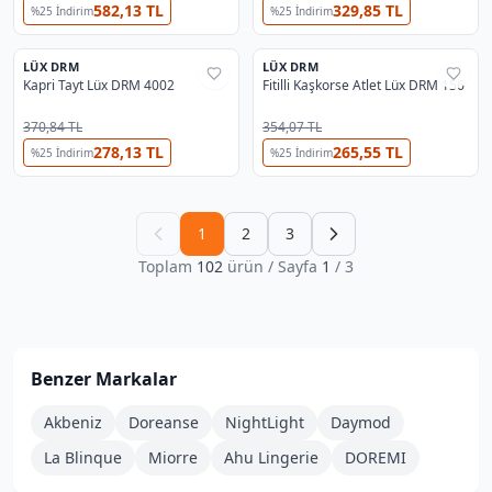
582,13 TL
329,85 TL
%
25
İndirim
%
25
İndirim
LÜX DRM
LÜX DRM
%
25
%
25
Kapri Tayt Lüx DRM 4002
Fitilli Kaşkorse Atlet Lüx DRM 156
370,84 TL
354,07 TL
278,13 TL
265,55 TL
%
25
İndirim
%
25
İndirim
1
2
3
Toplam
102
ürün
/ Sayfa
1
/
3
Benzer Markalar
Akbeniz
Doreanse
NightLight
Daymod
La Blinque
Miorre
Ahu Lingerie
DOREMI