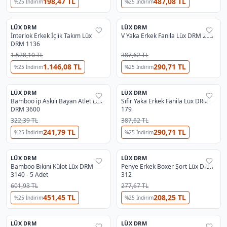
198,47 TL
487,08 TL
%
25
İndirim
%
25
İndirim
3
2
LÜX DRM
LÜX DRM
%
25
%
25
İnterlok Erkek İçlik Takım Lüx
V Yaka Erkek Fanila Lüx DRM 203
DRM 1136
1.528,10 TL
387,62 TL
1.146,08 TL
290,71 TL
%
25
İndirim
%
25
İndirim
3
2
LÜX DRM
LÜX DRM
%
25
%
25
Bamboo ip Askılı Bayan Atlet Lüx
Sıfır Yaka Erkek Fanila Lüx DRM
DRM 3600
179
322,39 TL
387,62 TL
241,79 TL
290,71 TL
%
25
İndirim
%
25
İndirim
4
LÜX DRM
LÜX DRM
%
35
%
25
Bamboo Bikini Külot Lüx DRM
Penye Erkek Boxer Şort Lüx DRM
3140 - 5 Adet
312
601,93 TL
277,67 TL
451,45 TL
208,25 TL
%
25
İndirim
%
25
İndirim
3
LÜX DRM
LÜX DRM
%
35
%
25