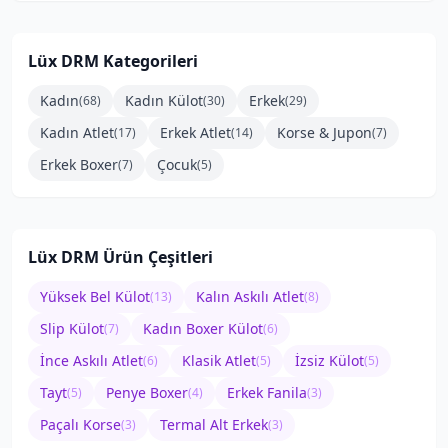
Lüx DRM
Kategorileri
Kadın
Kadın Külot
Erkek
(
68
)
(
30
)
(
29
)
Kadın Atlet
Erkek Atlet
Korse & Jupon
(
17
)
(
14
)
(
7
)
Erkek Boxer
Çocuk
(
7
)
(
5
)
Lüx DRM
Ürün Çeşitleri
Yüksek Bel Külot
Kalın Askılı Atlet
(
13
)
(
8
)
Slip Külot
Kadın Boxer Külot
(
7
)
(
6
)
İnce Askılı Atlet
Klasik Atlet
İzsiz Külot
(
6
)
(
5
)
(
5
)
Tayt
Penye Boxer
Erkek Fanila
(
5
)
(
4
)
(
3
)
Paçalı Korse
Termal Alt Erkek
(
3
)
(
3
)