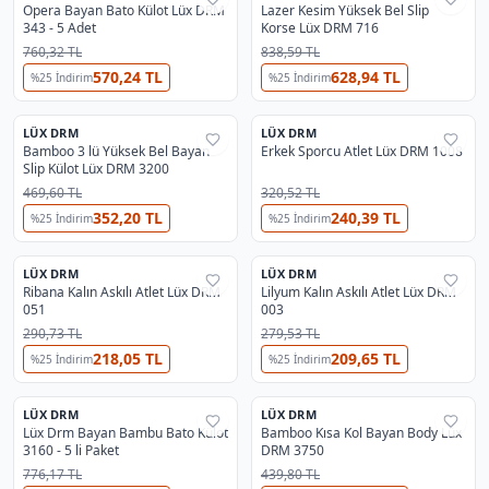
Opera Bayan Bato Külot Lüx DRM
Lazer Kesim Yüksek Bel Slip
343 - 5 Adet
Korse Lüx DRM 716
760,32 TL
838,59 TL
570,24 TL
628,94 TL
%
25
İndirim
%
25
İndirim
3
LÜX DRM
LÜX DRM
%
25
%
25
Bamboo 3 lü Yüksek Bel Bayan
Erkek Sporcu Atlet Lüx DRM 1008
Slip Külot Lüx DRM 3200
469,60 TL
320,52 TL
352,20 TL
240,39 TL
%
25
İndirim
%
25
İndirim
3
2
LÜX DRM
LÜX DRM
%
25
%
25
Ribana Kalın Askılı Atlet Lüx DRM
Lilyum Kalın Askılı Atlet Lüx DRM
051
003
290,73 TL
279,53 TL
218,05 TL
209,65 TL
%
25
İndirim
%
25
İndirim
3
2
LÜX DRM
LÜX DRM
%
35
%
25
Lüx Drm Bayan Bambu Bato Külot
Bamboo Kısa Kol Bayan Body Lüx
3160 - 5 li Paket
DRM 3750
776,17 TL
439,80 TL