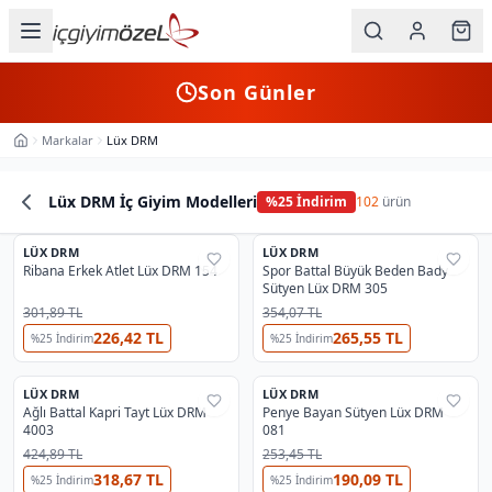
Ana içeriğe geç
İç Giyim
Son Günler
Kategorileri
Markalar
Lüx DRM
Ana Sayfa
Kadın
Lüx DRM İç Giyim Modelleri
%
25
İndirim
102
ürün
Erkek
3
2
Ürün Listesi
LÜX DRM
Çocuk
LÜX DRM
%
25
%
25
Ribana Erkek Atlet Lüx DRM 154
Spor Battal Büyük Beden Bady
Sütyen Lüx DRM 305
Fantazi
301,89 TL
354,07 TL
226,42 TL
265,55 TL
%
25
İndirim
%
25
İndirim
Büyük
3
Beden
LÜX DRM
LÜX DRM
%
25
%
25
Ağlı Battal Kapri Tayt Lüx DRM
Penye Bayan Sütyen Lüx DRM
4003
081
Markalar
424,89 TL
253,45 TL
318,67 TL
190,09 TL
%
25
İndirim
%
25
İndirim
Plaj & Mayo