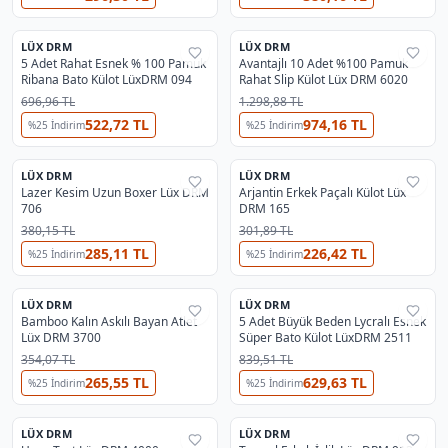
2
LÜX DRM
LÜX DRM
%
35
%
35
5 Adet Rahat Esnek % 100 Pamuk
Avantajlı 10 Adet %100 Pamuk
Ribana Bato Külot LüxDRM 094
Rahat Slip Külot Lüx DRM 6020
696,96 TL
1.298,88 TL
522,72 TL
974,16 TL
%
25
İndirim
%
25
İndirim
3
3
LÜX DRM
LÜX DRM
%
25
%
25
Lazer Kesim Uzun Boxer Lüx DRM
Arjantin Erkek Paçalı Külot Lüx
706
DRM 165
380,15 TL
301,89 TL
285,11 TL
226,42 TL
%
25
İndirim
%
25
İndirim
3
LÜX DRM
LÜX DRM
%
25
%
35
Bamboo Kalın Askılı Bayan Atlet
5 Adet Büyük Beden Lycralı Esnek
Lüx DRM 3700
Süper Bato Külot LüxDRM 2511
354,07 TL
839,51 TL
265,55 TL
629,63 TL
%
25
İndirim
%
25
İndirim
2
LÜX DRM
LÜX DRM
%
25
%
25