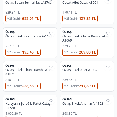
Öztaş Bayan Termal Tayt A2760
Çocuk Atlet Öztaş A3001
829,34 TL
170,41 TL
622,01 TL
127,81 TL
%
25
İndirim
%
25
İndirim
ÖZTAŞ
ÖZTAŞ
%
29
%
29
Öztaş Erkek Siyah Tanga A-1122
Öztaş Erkek Ribana Rambo Atlet
A1069
257,93 TL
279,73 TL
193,45 TL
209,80 TL
%
25
İndirim
%
25
İndirim
2
ÖZTAŞ
ÖZTAŞ
%
29
%
29
Öztaş Erkek Ribana Rambo Atlet
Öztaş Erkek Atlet A1032
A1071
318,10 TL
289,85 TL
238,58 TL
217,39 TL
%
25
İndirim
%
25
İndirim
ÖZTAŞ
ÖZTAŞ
%
29
%
29
Kız Lycralı Şort 6 Lı Paket Öztaş
Öztaş Erkek Arjantin A-1102
B4720
1.002,20 TL
268,36 TL