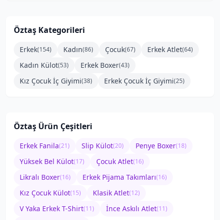
Öztaş
Kategorileri
Erkek
Kadın
Çocuk
Erkek Atlet
(
154
)
(
86
)
(
67
)
(
64
)
Kadın Külot
Erkek Boxer
(
53
)
(
43
)
Kız Çocuk İç Giyimi
Erkek Çocuk İç Giyimi
(
38
)
(
25
)
Öztaş
Ürün Çeşitleri
Erkek Fanila
Slip Külot
Penye Boxer
(
21
)
(
20
)
(
18
)
Yüksek Bel Külot
Çocuk Atlet
(
17
)
(
16
)
Likralı Boxer
Erkek Pijama Takımları
(
16
)
(
16
)
Kız Çocuk Külot
Klasik Atlet
(
15
)
(
12
)
V Yaka Erkek T-Shirt
İnce Askılı Atlet
(
11
)
(
11
)