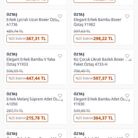
4
2
ÖZTAŞ
ÖZTAŞ
%
29
%
29
Erkek Lycralı Uzun Boxer Öztaş
Elegant Erkek Bambu Boxer
A1736
Öztaş Y1982
489,74 TL
397,63 TL
367,31 TL
298,22 TL
%
25
İndirim
%
25
İndirim
2
ÖZTAŞ
ÖZTAŞ
%
29
%
29
Elegant Erkek Bambu V Yaka
Kız Çocuk Likralı Baskılı Boxer 4 lü
Öztaş Y1933
Paket Öztaş 4733-H
596,59 TL
796,49 TL
447,44 TL
597,37 TL
%
25
İndirim
%
25
İndirim
2
2
OUTLET
ÖZTAŞ
ÖZTAŞ
%
29
%
37
Erkek Melanj Süprem Atlet Öztaş
Elegant Erkek Bambu Atlet Öztaş
A1050
Y1930
287,71 TL
539,80 TL
215,78 TL
364,37 TL
%
25
İndirim
%
25
İndirim
ÖZTAŞ
ÖZTAŞ
%
29
%
29