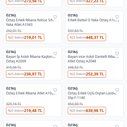
273,58 TL
327,23 TL
%
25
İndirim
%
25
İndirim
2
ÖZTAŞ
ÖZTAŞ
%
29
%
29
Öztaş Erkek Ribana Kolsuz Sıfır
Erkek Battal O Yaka Öztaş A1038
Yaka Atlet A1043
292,01 TL
597,83 TL
219,01 TL
448,37 TL
%
25
İndirim
%
25
İndirim
2
ÖZTAŞ
ÖZTAŞ
%
29
%
29
Bayan İp Askılı Ribana Kaşkorse
Bayan ince Askılı Dantelli Ribana
Öztaş A2009
Atlet Öztaş A2048
315,96 TL
336,52 TL
236,97 TL
252,39 TL
%
25
İndirim
%
25
İndirim
2
OUTLET
ÖZTAŞ
ÖZTAŞ
%
37
%
29
Öztaş Erkek Ribana Atlet A1025
Öztaş Erkek Üçlü Dıştan Lastikli
Slip F-1140
325,16 TL
853,30 TL
219,48 TL
639,98 TL
%
25
İndirim
%
25
İndirim
ÖZTAŞ
ÖZTAŞ
%
29
%
29