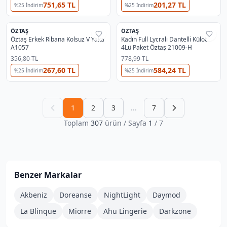
751,65 TL
201,27 TL
%
25
İndirim
%
25
İndirim
ÖZTAŞ
ÖZTAŞ
%
29
%
29
Öztaş Erkek Ribana Kolsuz V Yaka
Kadın Full Lycralı Dantelli Külot
A1057
4Lü Paket Öztaş 21009-H
356,80 TL
778,99 TL
267,60 TL
584,24 TL
%
25
İndirim
%
25
İndirim
1
2
3
...
7
Toplam
307
ürün
/ Sayfa
1
/
7
Benzer Markalar
Akbeniz
Doreanse
NightLight
Daymod
La Blinque
Miorre
Ahu Lingerie
Darkzone