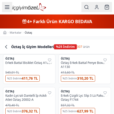
Ana içeriğe geç
İç Giyim
4+
Farklı Ürün
KARGO BEDAVA
Kategorileri
Markalar
Öztaş
Ana Sayfa
Kadın
Öztaş İç Giyim Modelleri
%
25
İndirim
307
ürün
Erkek
2
Ürün Listesi
ÖZTAŞ
Çocuk
ÖZTAŞ
%
29
%
29
Erkek Battal Bisiklet Öztaş A1037
Öztaş Erkek Battal Penye Boxer
A1130
Fantazi
549,01 TL
413,60 TL
411,76 TL
310,20 TL
%
25
İndirim
%
25
İndirim
Büyük
3
Beden
ÖZTAŞ
ÖZTAŞ
%
25
%
29
Kadın Lycralı Dantelli İp Askılı
Erkek Çizgili Lyc Slip 3 Lü Paket
💎
Hazine
Atlet Öztaş 20002-A
Öztaş F1744
Markalar
470,40 TL
837,32 TL
376,32 TL
627,99 TL
%
20
İndirim
%
25
İndirim
Plaj & Mayo