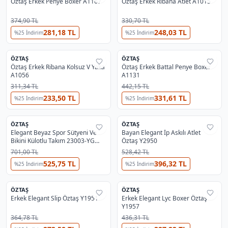
Öztaş Erkek Penye Boxer A1167
Öztaş Erkek Ribana Atlet A1015
374,90 TL
330,70 TL
281,18 TL
248,03 TL
%
25
İndirim
%
25
İndirim
ÖZTAŞ
ÖZTAŞ
%
29
%
29
Öztaş Erkek Ribana Kolsuz V Yaka
Öztaş Erkek Battal Penye Boxer
A1056
A1131
311,34 TL
442,15 TL
233,50 TL
331,61 TL
%
25
İndirim
%
25
İndirim
3
2
ÖZTAŞ
ÖZTAŞ
%
29
%
29
Elegant Beyaz Spor Sütyeni Ve
Bayan Elegant İp Askılı Atlet
Bikini Külotlu Takım 23003-YG
Öztaş Y2950
Öztaş
701,00 TL
528,42 TL
525,75 TL
396,32 TL
%
25
İndirim
%
25
İndirim
4
5
ÖZTAŞ
ÖZTAŞ
%
29
%
29
Erkek Elegant Slip Öztaş Y1951
Erkek Elegant Lyc Boxer Öztaş
Y1957
364,78 TL
436,31 TL