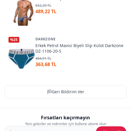
652,29 TL
489,22 TL
DARKZONE
%
25
Erkek Petrol Mavisi Biyeli Slip Külot Darkzone
DZ-1106-20-S
484,91 TL
363,68 TL
Geri Bildirim Ver
Fırsatları kaçırmayın
Yeni gelenler ve indirimler için bültene abone olun