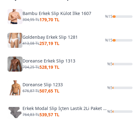
Bambu Erkek Slip Külot İlke 1607
%
15
179,70 TL
304,95 TL
Goldenbay Erkek Slip 1281
%
15
257,19 TL
413,08 TL
Doreanse Erkek Slip 1313
%
5
528,19 TL
704,25 TL
Doreanse Slip 1233
%
5
507,65 TL
676,87 TL
Erkek Modal Slip İçten Lastik 2Li Paket Öztaş 1971-YE
%
5
539,57 TL
764,83 TL