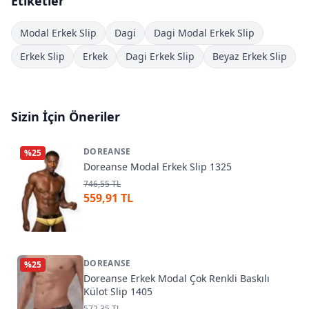
Etiketler
Modal Erkek Slip
Dagi
Dagi Modal Erkek Slip
Erkek Slip
Erkek
Dagi Erkek Slip
Beyaz Erkek Slip
Sizin İçin Öneriler
DOREANSE
%
25
Doreanse Modal Erkek Slip 1325
746,55 TL
559,91 TL
DOREANSE
%
25
Doreanse Erkek Modal Çok Renkli Baskılı
Külot Slip 1405
572,35 TL