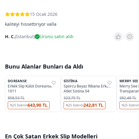
15 Ocak 2026
kaliteyi hissettiriyor valla
H. C.
(
İstanbul
)
Ürünü satın aldı
Bunu Alanlar Bunları da Aldı
3
DOREANSE
SISTINA
MERRY SEE
%
25
%
37
%
35
Erkek Slip Külot Doreanse
Sporcu Beyaz Ribana Erkek
Merry See 
1011
Atlet Sistina 04
Transparan
858,53 TL
323,75 TL
382,48 TL
643,90 TL
242,81 TL
%
25
İndirim
%
25
İndirim
%
25
İndiri
En Çok Satan
Erkek Slip
Modelleri