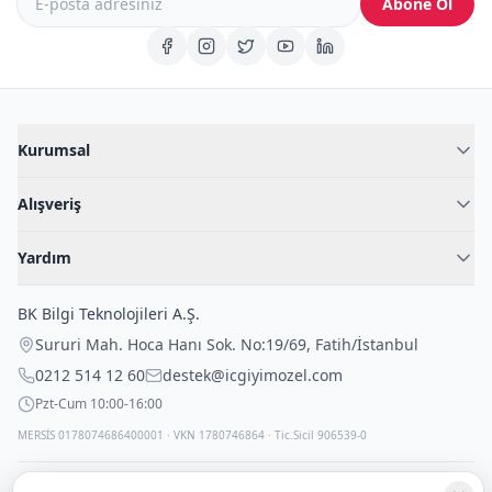
Abone Ol
Kurumsal
Hakkımızda
Alışveriş
Blog
Kadın İç Giyim
İç Giyim Rehberi
Yardım
Erkek İç Giyim
İletişim
Sıkça Sorulan Sorular
Fantazi İç Giyim
BK Bilgi Teknolojileri A.Ş.
İade Politikası
Çocuk İç Giyim
Sururi Mah. Hoca Hanı Sok. No:19/69
,
Fatih
/
İstanbul
Kargo Politikası
Outlet Fırsatları
0212 514 12 60
destek@icgiyimozel.com
Gizli Paketleme
Pzt-Cum 10:00-16:00
MERSİS 0178074686400001 · VKN 1780746864 · Tic.Sicil 906539-0