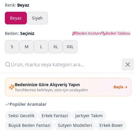
Renk:
Beyaz
Yazlık Pijama
Beyaz
Siyah
Kampanyalar
Beden:
Seçiniz
Beden Asistanı
Beden Tablosu
Yeni Gelenler
S
M
L
XL
XXL
OUTLET
Adet:
Giriş Yap
Sepete Ekle
Bedeninize Göre Alışveriş Yapın
Başla →
Üye Ol
Tercihlerinizi belirleyin, sizin için sıralayalım
Şimdi Al
Popüler Aramalar
Seksi Gecelik
Erkek Fantazi
Jartiyer Takım
Kargoya Teslim
DHL
1-3 İş Günü
Büyük Beden Fantazi
Sütyen Modelleri
Erkek Boxer